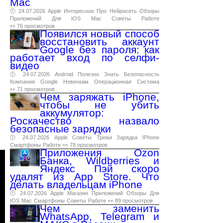
Mac
🕑 24.07.2026
Apple
Интересное
Про
Нейросеть
Обзоры
Приложений
Для
IOS
Mac
Советы
Работе
👀 76 просмотров
Появился новый способ
восстановить аккаунт
Google без пароля: как
работает вход по селфи-
видео
🕑 24.07.2026
Android
Полезно
Знать
Безопасность
Компания
Google
Новичкам
Операционная
Система
👀 71 просмотров
Чем заряжать iPhone,
чтобы не убить
аккумулятор:
Роскачество назвало
безопасные зарядки
🕑 24.07.2026
Apple
Советы
Трюки
Зарядка
IPhone
Смартфоны
Работе
👀 78 просмотров
Приложения Ozon
Банка, Wildberries и
Яндекс Пэй скоро
удалят из App Store. Что
делать владельцам iPhone
🕑 24.07.2026
Apple
Магазин
Приложений
Обзоры
Для
IOS
Mac
Смартфоны
Советы
Работе
👀 89 просмотров
Чем заменить
WhatsApp, Telegram и