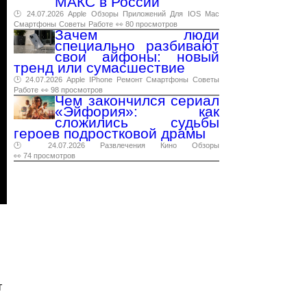
МАКС в России
🕑 24.07.2026
Apple
Обзоры
Приложений
Для
IOS
Mac
Смартфоны
Советы
Работе
👀 80 просмотров
Зачем люди
специально разбивают
свои айфоны: новый
тренд или сумасшествие
🕑 24.07.2026
Apple
IPhone
Ремонт
Смартфоны
Советы
Работе
👀 98 просмотров
Чем закончился сериал
«Эйфория»: как
сложились судьбы
героев подростковой драмы
🕑 24.07.2026
Развлечения
Кино
Обзоры
👀 74 просмотров
т