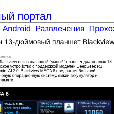
ный портал
Android
Развлечения
Прохо
н 13-дюймовый планшет Blackvie
росмотров
Blackview показала новый "умный" планшет диагональю 13
ское устройство с поддержкой моделей DeepSeek R1,
mini AI 2.0. Blackview MEGA 8 предлагает большой
 новую операционную систему, емкий аккумулятор и
памяти.