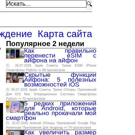
🔍
ждение
Карта сайта
Популярное 2 недели
w
Как правильно
перенести eSIM с
айфона на айфон
🕑 26.07.2026
Apple
Советы
Трюки
ESIM
IPhone
Смартфоны
Работе
👀 68 просмотров
Скрытые функции
Айфона: 5 полезных
возможностей iOS
🕑 26.07.2026
Apple
Советы
Трюки
Обзоры
Приложений
Для
IOS
Mac
Операционные
Системы
Смартфоны
Работе
👀 70 просмотров
5 редких приложений
для Android, которые
реально прокачали мой
смартфон
🕑 25.07.2026
Android
Обзоры
Приложений
Google
Play
Новичкам
Приложения
Для
Андроид
👀 74 просмотров
Как увеличить размер