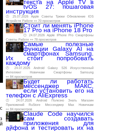
текста на Apple TV в
tvOS 27: пошаговая
инструкция
🕑 25.07.2026
Apple
Советы
Трюки
Обновление
IOS
Устройств
Работе
👀 70 просмотров
Стоит ли менять iPhone
17 Pro на iPhone 18 Pro
🕑 24.07.2026
Apple
IPhone
Pro
Смартфоны
Советы
Работе
👀 78 просмотров
Самые полезные
функции Galaxy AI на
смартфонах Samsung.
Их стоит попробовать
каждому
🕑 24.07.2026
Android
Galaxy
S26
Искусственный
Интеллект
Новичкам
Смартфоны
Samsung
👀 84 просмотров
Будет ли работать
мессенджер МАКС,
если установить его на
телефон с AliExpress
🕑 24.07.2026
Android
Полезно
Знать
Магазин
Приложений
RuStore
Мессенджер
Max
Новичкам
с
👀 84 просмотров
Claude Code научился
сам создавать
з
приложения для
ий
айфона и тестировать их на