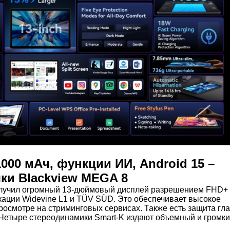
1000 мАч, функции ИИ, Android 15 –
ки Blackview MEGA 8
олучил огромный 13-дюймовый дисплей разрешением FHD+ 
ации Widevine L1 и TÜV SÜD. Это обеспечивает высокое
росмотре на стриминговых сервисах. Также есть защита гла
. Четыре стереодинамики Smart-K издают объемный и громк