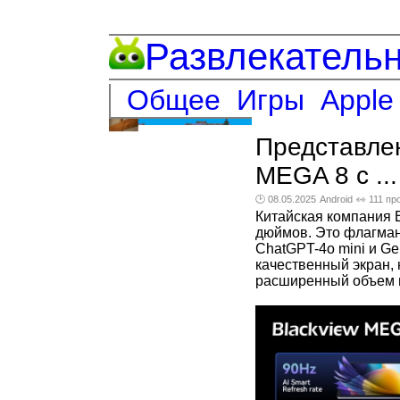
Развлекатель
Общее
Игры
Apple
Представле
MEGA 8 с ...
🕑 08.05.2025
Android
👀 111 п
Китайская компания 
дюймов. Это флагман
ChatGPT-4o mini и Ge
качественный экран,
расширенный объем 