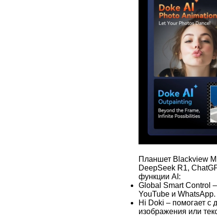
Планшет Blackview M
DeepSeek R1, ChatGP
функции AI:
Global Smart Control
YouTube и WhatsApp.
Hi Doki – помогает 
изображения или текс