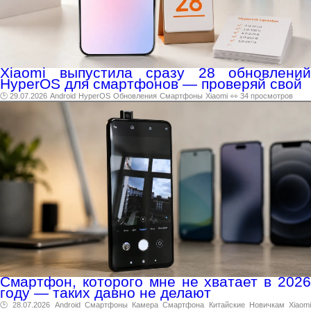
Xiaomi выпустила сразу 28 обновлений
HyperOS для смартфонов — проверяй свой
🕑 29.07.2026
Android
HyperOS
Обновления
Смартфоны
Xiaomi
👀 34 просмотров
Смартфон, которого мне не хватает в 2026
году — таких давно не делают
🕑 28.07.2026
Android
Смартфоны
Камера
Смартфона
Китайские
Новичкам
Xiaom