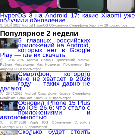
HyperOS 3 на Android 17: какие Xiaomi уже
получили обновление
🕑 14.07.2026
Android
HyperOS
Обновления
Смартфоны
Xiaomi
👀 29 просмотров
Популярное 2 недели
5 главных российских
приложений на Android,
которых нет в Google
Play — где их скачать
🕑 28.07.2026
Android
Обзоры
Приложений
Магазин
RuStore
Мессенджер
Max
Новичкам
Приложения
Для
Андроид
👀 68 просмотров
Смартфон, которого
мне не хватает в 2026
году — таких давно не
делают
🕑 28.07.2026
Android
Смартфоны
Камера
Смартфона
Китайские
Новичкам
Xiaomi
👀 75 просмотров
Обновил iPhone 15 Plus
до iOS 26.6: что стало с
приложениями и
автономностью
🕑 28.07.2026
Apple
IOS
Обновление
Устройств
Смартфоны
👀 77 просмотров
Сколько будет стоить