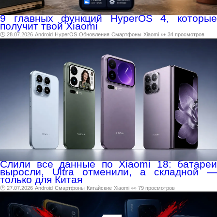
9 главных функций HyperOS 4, которые
получит твой Xiaomi
🕑 28.07.2026
Android
HyperOS
Обновления
Смартфоны
Xiaomi
👀 34 просмотров
Слили все данные по Xiaomi 18: батареи
выросли, Ultra отменили, а складной —
только для Китая
🕑 27.07.2026
Android
Смартфоны
Китайские
Xiaomi
👀 79 просмотров