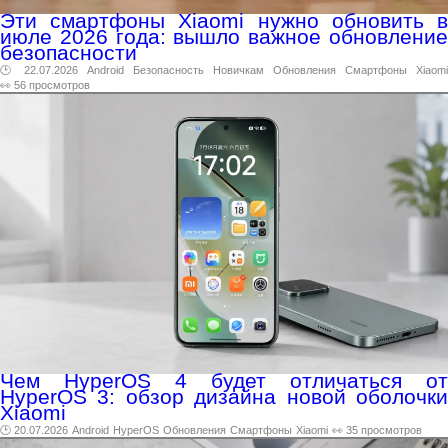
Эти смартфоны Xiaomi нужно обновить в
июле 2026 года: вышло важное обновление
безопасности
🕑 22.07.2026
Android
Безопасность
Новичкам
Обновления
Смартфоны
Xiaomi
👀 56 просмотров
Чем HyperOS 4 будет отличаться от
HyperOS 3: обзор дизайна новой оболочки
Xiaomi
🕑 20.07.2026
Android
HyperOS
Обновления
Смартфоны
Xiaomi
👀 35 просмотров