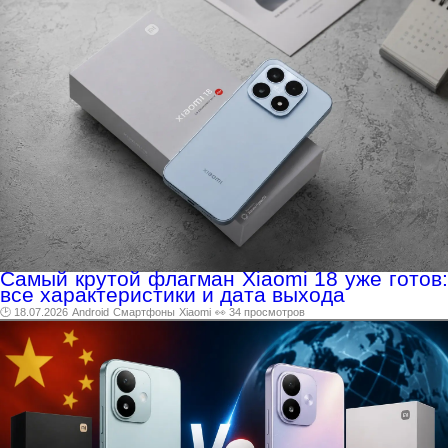
Самый крутой флагман Xiaomi 18 уже готов:
все характеристики и дата выхода
🕑 18.07.2026
Android
Смартфоны
Xiaomi
👀 34 просмотров