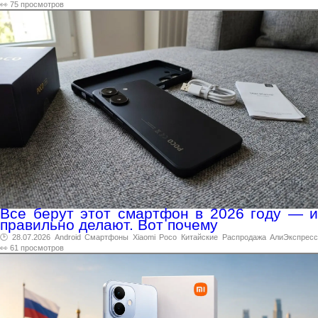
👀 75 просмотров
Все берут этот смартфон в 2026 году — и
правильно делают. Вот почему
🕑 28.07.2026
Android
Смартфоны
Xiaomi
Poco
Китайские
Распродажа
АлиЭкспрес
👀 61 просмотров