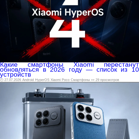
Какие смартфоны Xiaomi перестанут
обновляться в 2026 году — список из 10
устройств
🕑 27.07.2026
Android
HyperOS
Xiaomi
Poco
Смартфоны
👀 29 просмотров