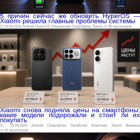
5 причин сейчас же обновить HyperOS —
Xiaomi решила главные проблемы системы
🕑 03.08.2026
Android
HyperOS
Обновления
Смартфоны
Xiaomi
👀 38 просмотров
Xiaomi снова подняла цены на смартфоны:
какие модели подорожали и стоит ли их
покупать
🕑 03.08.2026
Android
Смартфоны
Китайские
Новичкам
Xiaomi
Финансы
👀 43 просмотров