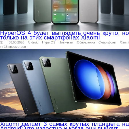
HyperOS 4 будет выглядеть очень круто, но
только на этих смартфонах Xiaomi
🕑 08.08.2026
Android
HyperOS
Новичкам
Обновления
Смартфоны
Xiaomi
👀 16 просмотров
Xiaomi делает 3 самых крутых планшета на
Android: что известно и когда они выйдут