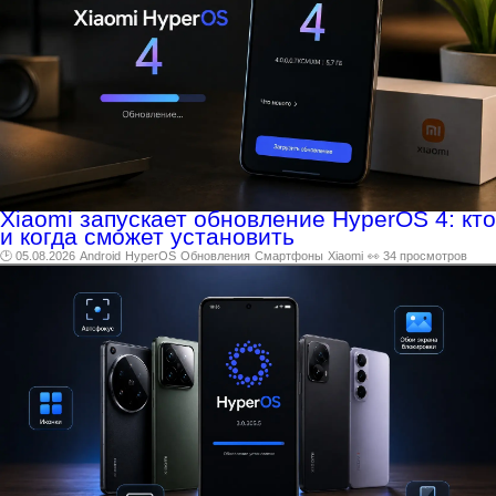
Xiaomi запускает обновление HyperOS 4: кто
и когда сможет установить
🕑 05.08.2026
Android
HyperOS
Обновления
Смартфоны
Xiaomi
👀 34 просмотров