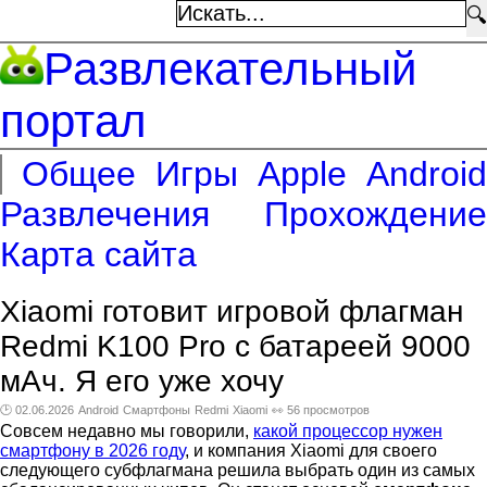
🔍
Развлекательный
портал
Общее
Игры
Apple
Android
Развлечения
Прохождение
Карта сайта
Xiaomi готовит игровой флагман
Redmi K100 Pro с батареей 9000
мАч. Я его уже хочу
🕑 02.06.2026
Android
Смартфоны
Redmi
Xiaomi
👀 56 просмотров
Совсем недавно мы говорили,
какой процессор нужен
смартфону в 2026 году
, и компания Xiaomi для своего
следующего субфлагмана решила выбрать один из самых