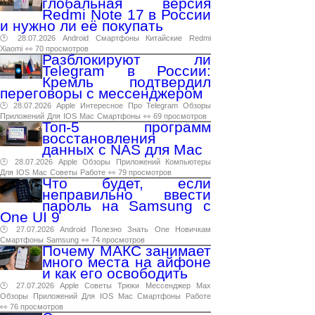
глобальная версия
Redmi Note 17 в России
и нужно ли её покупать
🕑 28.07.2026
Android
Смартфоны
Китайские
Redmi
Xiaomi
👀 70 просмотров
Разблокируют ли
Telegram в России:
Кремль подтвердил
переговоры с мессенджером
🕑 28.07.2026
Apple
Интересное
Про
Telegram
Обзоры
Приложений
Для
IOS
Mac
Смартфоны
👀 69 просмотров
Топ-5 программ
восстановления
данных с NAS для Mac
🕑 28.07.2026
Apple
Обзоры
Приложений
Компьютеры
Для
IOS
Mac
Советы
Работе
👀 79 просмотров
Что будет, если
неправильно ввести
пароль на Samsung с
One UI 9
🕑 27.07.2026
Android
Полезно
Знать
One
Новичкам
Смартфоны
Samsung
👀 74 просмотров
Почему МАКС занимает
много места на айфоне
и как его освободить
🕑 27.07.2026
Apple
Советы
Трюки
Мессенджер
Max
Обзоры
Приложений
Для
IOS
Mac
Смартфоны
Работе
👀 76 просмотров