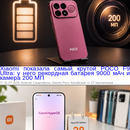
Xiaomi показала самый крутой POCO F9
Ultra: у него рекордная батарея 9000 мАч и
камера 200 МП
🕑 31.07.2026
Android
Смартфоны
Xiaomi
Poco
Китайские
👀 57 просмотров