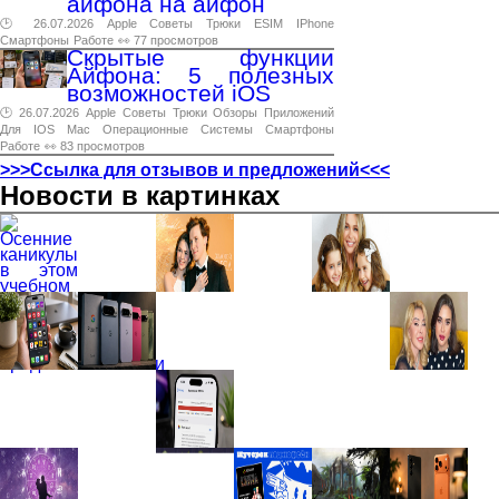
айфона на айфон
🕑 26.07.2026
Apple
Советы
Трюки
ESIM
IPhone
Смартфоны
Работе
👀 77 просмотров
Скрытые функции
Айфона: 5 полезных
возможностей iOS
🕑 26.07.2026
Apple
Советы
Трюки
Обзоры
Приложений
Для
IOS
Mac
Операционные
Системы
Смартфоны
Работе
👀 83 просмотров
>>>Ссылка для отзывов и предложений<<<
Новости в картинках