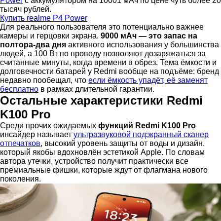
Power
с аккумулятором на 10001 мАч по цене чуть более 20
тысяч рублей.
Купить realme P4 Power
Для реального пользователя это потенциально важнее
камеры и герцовки экрана.
9000 мАч — это запас на
полтора-два дня
активного использования у большинства
людей, а 100 Вт по проводу позволяют дозаряжаться за
считанные минуты, когда времени в обрез. Тема ёмкости и
долговечности батарей у Redmi вообще на подъёме: бренд
недавно пообещал, что
если ёмкость упадёт, её заменят
бесплатно
в рамках длительной гарантии.
Остальные характеристики Redmi
K100 Pro
Среди прочих ожидаемых
функций Redmi K100 Pro
инсайдер называет
ультразвуковой подэкранный сканер
отпечатков
, высокий уровень защиты от воды и дизайн,
который якобы вдохновлён эстетикой Apple. По словам
автора утечки, устройство получит практически все
премиальные фишки, которые ждут от флагмана нового
поколения.