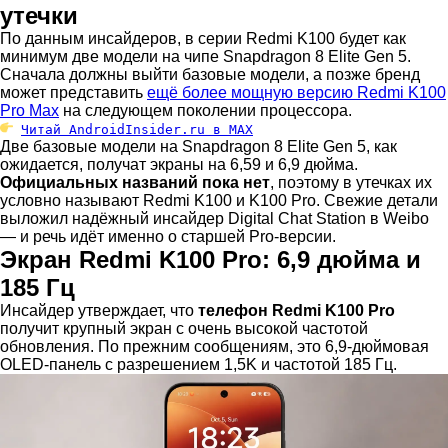
утечки
По данным инсайдеров, в серии Redmi K100 будет как
минимум две модели на чипе Snapdragon 8 Elite Gen 5.
Сначала должны выйти базовые модели, а позже бренд
может представить
ещё более мощную версию Redmi K100
Pro Max
на следующем поколении процессора.
Читай AndroidInsider.ru в MAX
Две базовые модели на Snapdragon 8 Elite Gen 5, как
ожидается, получат экраны на 6,59 и 6,9 дюйма.
Официальных названий пока нет
, поэтому в утечках их
условно называют Redmi K100 и K100 Pro. Свежие детали
выложил надёжный инсайдер Digital Chat Station в Weibo
— и речь идёт именно о старшей Pro-версии.
Экран Redmi K100 Pro: 6,9 дюйма и
185 Гц
Инсайдер утверждает, что
телефон Redmi K100 Pro
получит крупный экран с очень высокой частотой
обновления. По прежним сообщениям, это 6,9-дюймовая
OLED-панель с разрешением 1,5K и частотой 185 Гц.