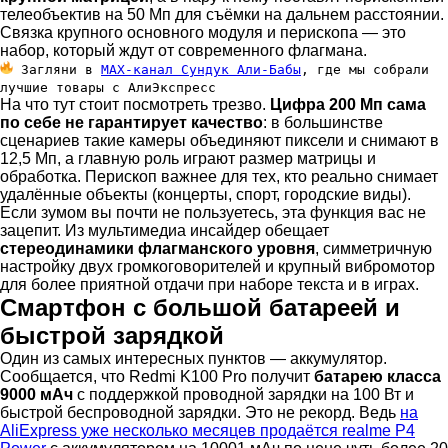
телеобъектив на 50 Мп для съёмки на дальнем расстоянии.
Связка крупного основного модуля и перископа — это
набор, который ждут от современного флагмана.
Загляни в
MAX-канал Сундук Али-Бабы
, где мы собрали
лучшие товары с АлиЭкспресс
На что тут стоит посмотреть трезво.
Цифра 200 Мп сама
по себе не гарантирует качество
: в большинстве
сценариев такие камеры объединяют пиксели и снимают в
12,5 Мп, а главную роль играют размер матрицы и
обработка. Перископ важнее для тех, кто реально снимает
удалённые объекты (концерты, спорт, городские виды).
Если зумом вы почти не пользуетесь, эта функция вас не
зацепит. Из мультимедиа инсайдер обещает
стереодинамики флагманского уровня
, симметричную
настройку двух громкоговорителей и крупный вибромотор
для более приятной отдачи при наборе текста и в играх.
Смартфон с большой батареей и
быстрой зарядкой
Один из самых интересных пунктов — аккумулятор.
Сообщается, что Redmi K100 Pro получит
батарею класса
9000 мАч
с поддержкой проводной зарядки на 100 Вт и
быстрой беспроводной зарядки. Это не рекорд. Ведь
на
AliExpress уже несколько месяцев продаётся realme P4