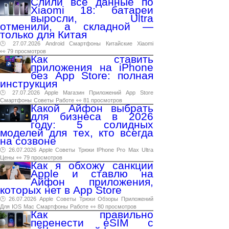
Слили все данные по
Xiaomi 18: батареи
выросли, Ultra
отменили, а складной —
только для Китая
🕑 27.07.2026
Android
Смартфоны
Китайские
Xiaomi
👀 79 просмотров
Как ставить
приложения на iPhone
без App Store: полная
инструкция
🕑 27.07.2026
Apple
Магазин
Приложений
App
Store
Смартфоны
Советы
Работе
👀 81 просмотров
Какой Айфон выбрать
для бизнеса в 2026
году: 5 солидных
моделей для тех, кто всегда
на созвоне
🕑 26.07.2026
Apple
Советы
Трюки
IPhone
Pro
Max
Ultra
Цены
👀 79 просмотров
Как я обхожу санкции
Apple и ставлю на
Айфон приложения,
которых нет в App Store
🕑 26.07.2026
Apple
Советы
Трюки
Обзоры
Приложений
Для
IOS
Mac
Смартфоны
Работе
👀 80 просмотров
Как правильно
перенести eSIM с