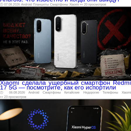
🕑 07.08.2026
Android
Планшеты
Смартфоны
Xiaomi
👀 20 просмотров
Xiaomi сделала ущербный смартфон Redmi
17 5G — посмотрите, как его испортили
🕑 06.08.2026
Android
Смартфоны
Китайские
Недорогие
Телефоны
Xiaomi
👀 23 просмотров