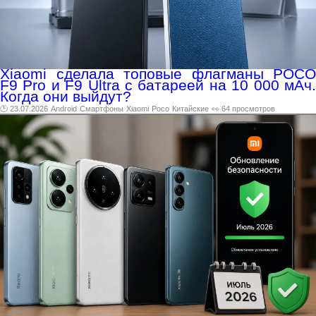
Xiaomi сделала топовые флагманы POCO
F9 Pro и F9 Ultra с батареей на 10 000 мАч.
Когда они выйдут?
🕑 23.07.2026
Android
Смартфоны
Xiaomi
Poco
Китайские
👀 64 просмотров