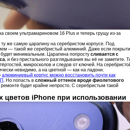
на своем ультрамариновом 16 Plus и теперь грущу из-за
 ту же самую царапину на серебристом корпусе. Под
ем — такой же серебристый алюминий. Даже если покрыт
т будет минимальным. Царапина попросту
сливается с
са
, и без пристального разглядывания вы её не заметите. Т
тёртостей, микросколов и следов от ключей. На серебристо
ически невидимо, а на цветной — как на ладони.
о
алюминиевый корпус можно восстановить почти как
ТП
. Но попасть в
сложный оттенок вроде фиолетового
 ремонте будет крайне непросто. С серебристым такой
х цветов iPhone при использовании