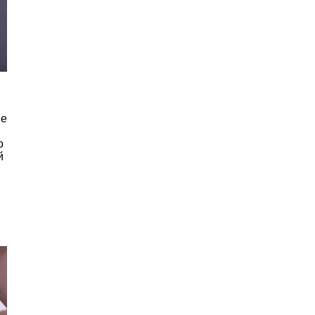
ие
о
й