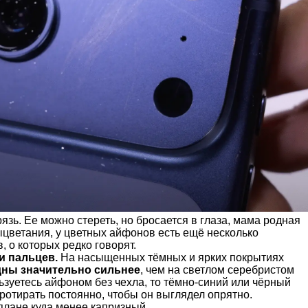
рязь. Ее можно стереть, но бросается в глаза, мама родная
цветания, у цветных айфонов есть ещё несколько
 о которых редко говорят.
и пальцев.
На насыщенных тёмных и ярких покрытиях
ны значительно сильнее
, чем на светлом серебристом
ьзуетесь айфоном без чехла, то тёмно-синий или чёрный
ротирать постоянно, чтобы он выглядел опрятно.
плане куда менее капризный.