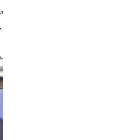
лл
е
а,