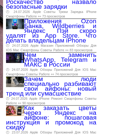
Роскачество назвало
безопасные зарядки
🕑 24.07.2026
Apple
Советы
Трюки
Зарядка
IPhone
Смартфоны
Работе
👀 73 просмотров
Приложения Ozon
Банка, Wildberries и
Яндекс Пэй скоро
удалят из App Store. Что
делать владельцам iPhone
🕑 24.07.2026
Apple
Магазин
Приложений
Обзоры
Для
IOS
Mac
Смартфоны
Советы
Работе
👀 83 просмотров
Чем заменить
WhatsApp, Telegram и
МАКС в России
🕑 24.07.2026
Apple
Обзоры
Приложений
Для
IOS
Mac
Смартфоны
Советы
Работе
👀 74 просмотров
Зачем люди
специально разбивают
свои айфоны: новый
тренд или сумасшествие
🕑 24.07.2026
Apple
IPhone
Ремонт
Смартфоны
Советы
Работе
👀 90 просмотров
Как заказать цветы
через Яндекс на
айфоне: пошаговая
инструкция и промокод на
скидку
🕑 23.07.2026
Apple
Обзоры
Приложений
Для
IOS
Mac