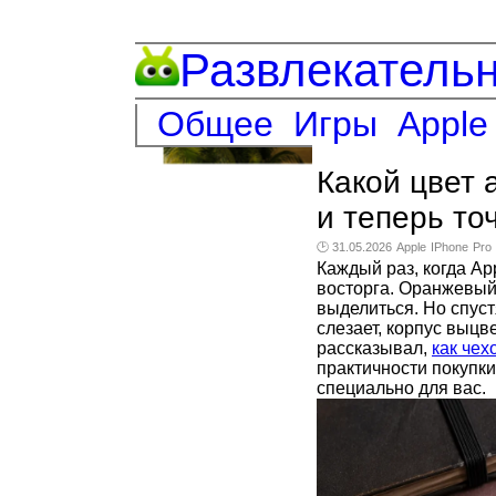
Развлекатель
Общее
Игры
Apple
Какой цвет
и теперь то
🕑 31.05.2026
Apple
IPhone
Pro
Каждый раз, когда Ap
восторга. Оранжевый
выделиться. Но спуст
слезает, корпус выцв
рассказывал,
как чех
практичности покупк
специально для вас.