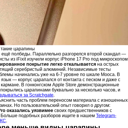
 такие царапины
 ещё полбеды. Параллельно разгорелся второй скандал —
сты из iFixit изучили корпус iPhone 17 Pro под микроскопом
ированное покрытие легко откалывается
на острых
стящий серебристый алюминий. Независимые тесты
блемы начинались уже на 6-7 уровне по шкале Мооса. В
язык — корпус царапался от контакта с песком и даже с
кармане. В гонконгском Apple Store демонстрационные
покрылись царапинами буквально за несколько часов, и
вдываться за Scratchgate
.
ъяснить часть проблем переносом материала с изношенных
зинах. Но пользовательский опыт говорил о другом:
Pro оказались уязвимее
своих предшественников с
. Больше подобных разборов ищите в нашем
Telegram-
АКС
.
hone меньше видны царапины