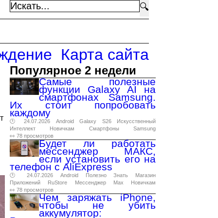
🔍
ждение
Карта сайта
Популярное 2 недели
Самые полезные
функции Galaxy AI на
смартфонах Samsung.
Их стоит попробовать
каждому
т
🕑 24.07.2026
Android
Galaxy
S26
Искусственный
Интеллект
Новичкам
Смартфоны
Samsung
👀 78 просмотров
Будет ли работать
мессенджер МАКС,
если установить его на
телефон с AliExpress
🕑 24.07.2026
Android
Полезно
Знать
Магазин
Приложений
RuStore
Мессенджер
Max
Новичкам
👀 78 просмотров
Чем заряжать iPhone,
чтобы не убить
аккумулятор: