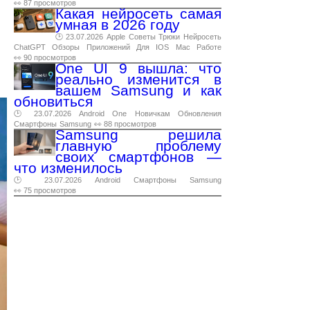
👀 87 просмотров
Какая нейросеть самая
умная в 2026 году
🕑 23.07.2026
Apple
Советы
Трюки
Нейросеть
ChatGPT
Обзоры
Приложений
Для
IOS
Mac
Работе
👀 90 просмотров
One UI 9 вышла: что
реально изменится в
вашем Samsung и как
обновиться
🕑 23.07.2026
Android
One
Новичкам
Обновления
Смартфоны
Samsung
👀 88 просмотров
Samsung решила
главную проблему
своих смартфонов —
что изменилось
🕑 23.07.2026
Android
Смартфоны
Samsung
👀 75 просмотров