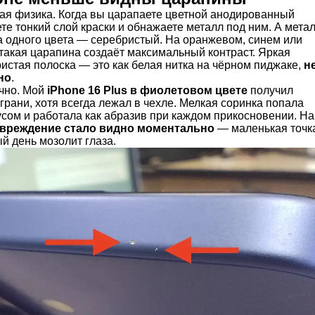
тая физика. Когда вы царапаете цветной анодированный
е тонкий слой краски и обнажаете металл под ним. А мета
а одного цвета — серебристый. На оранжевом, синем или
такая царапина создаёт максимальный контраст. Яркая
истая полоска — это как белая нитка на чёрном пиджаке,
н
но
.
ично. Мой
iPhone 16 Plus в фиолетовом цвете
получил
грани, хотя всегда лежал в чехле. Мелкая соринка попала
усом и работала как абразив при каждом прикосновении. На
вреждение стало видно моментально
— маленькая точк
й день мозолит глаза.