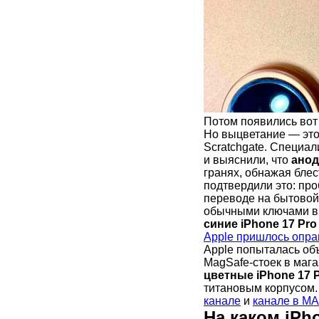
Потом появились вот
Но выцветание — это
Scratchgate. Специали
и выяснили, что
анод
гранях, обнажая бле
подтвердили это: про
переводе на бытовой 
обычными ключами в 
синие iPhone 17 Pro
Apple пришлось опра
Apple попыталась об
MagSafe-стоек в мага
цветные iPhone 17 
титановым корпусом
канале
и
канале в М
На каком iP