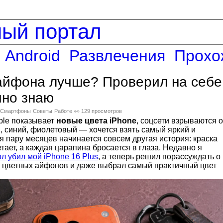
ный портал
Android
Развлечения
Прохо
 айфона лучше? Проверил на себе
чно знаю
Смартфоны
Советы
Работе
👀 129 просмотров
ple показывает
новые цвета iPhone
, соцсети взрываются о
, синий, фиолетовый — хочется взять самый яркий и
я пару месяцев начинается совсем другая история: краска
етает, а каждая царапина бросается в глаза. Недавно я
ол убил мой iPhone 16 Plus
, а теперь решил порассуждать о
и цветных айфонов и даже выбрал самый практичный цвет