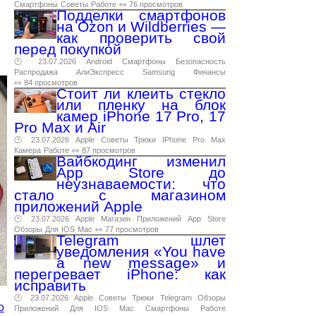
Смартфоны
Советы
Работе
👀 76 просмотров
Подделки смартфонов
на Ozon и Wildberries —
как проверить свой
перед покупкой
🕑 23.07.2026
Android
Смартфоны
Безопасность
Распродажа
АлиЭкспресс
Samsung
Финансы
👀 84 просмотров
Стоит ли клеить стекло
или пленку на блок
камер iPhone 17 Pro, 17
Pro Max и Air
🕑 23.07.2026
Apple
Советы
Трюки
IPhone
Pro
Max
Камера
Работе
👀 87 просмотров
Вайбкодинг изменил
App Store до
неузнаваемости: что
стало с магазином
приложений Apple
🕑 23.07.2026
Apple
Магазин
Приложений
App
Store
Обзоры
Для
IOS
Mac
👀 77 просмотров
Telegram шлет
уведомления «You have
a new message» и
перегревает iPhone: как
исправить
🕑 23.07.2026
Apple
Советы
Трюки
Telegram
Обзоры
o
Приложений
Для
IOS
Mac
Смартфоны
Работе