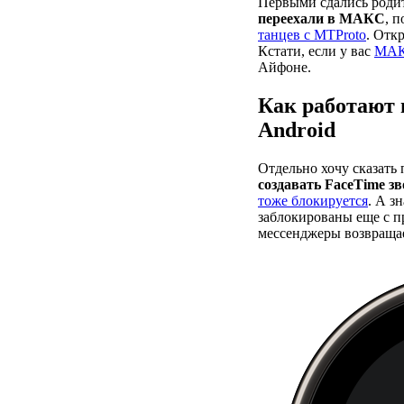
Первыми сдались родит
переехали в МАКС
, 
танцев с MTProto
. Отк
Кстати, если у вас
МАКС
Айфоне.
Как работают 
Android
Отдельно хочу сказать
создавать FaceTime з
тоже блокируется
. А з
заблокированы еще с пр
мессенджеры возвращае