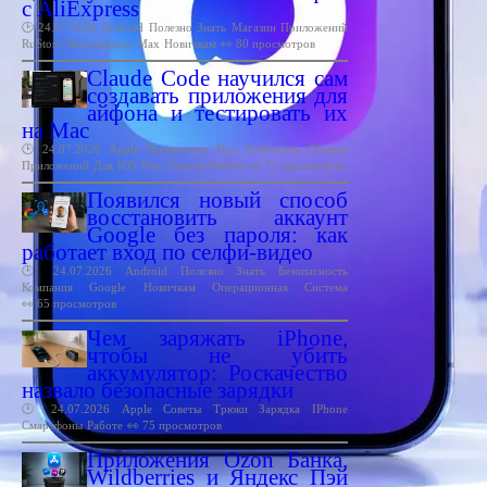
с AliExpress
🕑 24.07.2026
Android
Полезно
Знать
Магазин
Приложений
RuStore
Мессенджер
Max
Новичкам
👀 80 просмотров
Claude Code научился сам
создавать приложения для
айфона и тестировать их
на Mac
🕑 24.07.2026
Apple
Интересное
Про
Нейросеть
Обзоры
Приложений
Для
IOS
Mac
Советы
Работе
👀 71 просмотров
Появился новый способ
восстановить аккаунт
Google без пароля: как
работает вход по селфи-видео
🕑 24.07.2026
Android
Полезно
Знать
Безопасность
Компания
Google
Новичкам
Операционная
Система
👀 65 просмотров
Чем заряжать iPhone,
чтобы не убить
аккумулятор: Роскачество
назвало безопасные зарядки
🕑 24.07.2026
Apple
Советы
Трюки
Зарядка
IPhone
Смартфоны
Работе
👀 75 просмотров
Приложения Ozon Банка,
Wildberries и Яндекс Пэй