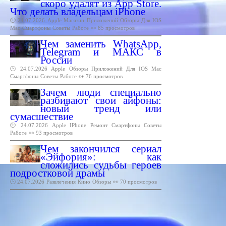
скоро удалят из App Store.
Что делать владельцам iPhone
🕑 24.07.2026
Apple
Магазин
Приложений
Обзоры
Для
IOS
Mac
Смартфоны
Советы
Работе
👀 85 просмотров
Чем заменить WhatsApp,
Telegram и МАКС в
России
🕑 24.07.2026
Apple
Обзоры
Приложений
Для
IOS
Mac
Смартфоны
Советы
Работе
👀 76 просмотров
Зачем люди специально
разбивают свои айфоны:
новый тренд или
сумасшествие
🕑 24.07.2026
Apple
IPhone
Ремонт
Смартфоны
Советы
Работе
👀 93 просмотров
Чем закончился сериал
«Эйфория»: как
сложились судьбы героев
подростковой драмы
🕑 24.07.2026
Развлечения
Кино
Обзоры
👀 70 просмотров