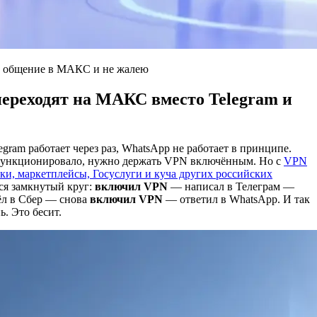
ё общение в МАКС и не жалею
ереходят на МАКС вместо Telegram и
egram работает через раз, WhatsApp не работает в принципе.
функционировало, нужно держать VPN включённым. Но с
VPN
нки, маркетплейсы, Госуслуги и куча других российских
ся замкнутый круг:
включил VPN
— написал в Телеграм —
л в Сбер — снова
включил VPN
— ответил в WhatsApp. И так
ь. Это бесит.