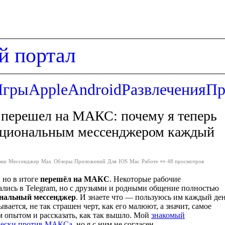
й портал
Игры
Apple
Android
Развлечения
Пр
перешел на МАКС: почему я теперь
ациональным мессенджером каждый
юки
Мессенджер
Max
Обзоры
Приложений
Для
IOS
Mac
Работе
👀 48 просмотров
 но в итоге
перешёл на МАКС
. Некоторые рабочие
лись в Telegram, но с друзьями и родными общение полностью
нальный мессенджер
. И знаете что — пользуюсь им каждый де
вается, не так страшен черт, как его малюют, а значит, самое
м опытом и рассказать, как так вышло. Мой
знакомый
чески против МАКСа
, но я с ним не согласен.