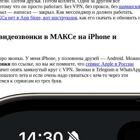
ели. Потом друзья. Потом коллеги. Один за другим все
потому что он просто работает. Без VPN, без прокси, без
шаманск
рыл — написал — закрыл. Как мессенджер и должен работать.
а нет в App Store, вот инструкция
, как его скачать и обновить 
видеозвонки в МАКСе на iPhone и
 про звонки. У меня iPhone, у половины друзей — Android. Можн
вонки
по ссылке, но вы же помните, что
сервис Apple в России
начит опять замкнутый круг с VPN. Звонки в Telegram и WhatsAp
ошлого лета и если очень надо связаться с кем-то через эти
мся к сервисам из трех букв.