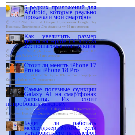
5 редких приложений для
Android, которые реально
прокачали мой смартфон
🕑 25.07.2026
Android
Обзоры
Приложений
Google
Play
Новичкам
Приложения
Для
Андроид
👀 68 просмотров
Как увеличить размер
текста на Apple TV в tvOS
27: пошаговая инструкция
🕑 25.07.2026
Apple
Советы
Трюки
Обновление
IOS
Устройств
Работе
👀 64 просмотров
Стоит ли менять iPhone 17
Pro на iPhone 18 Pro
🕑 24.07.2026
Apple
IPhone
Pro
Смартфоны
Советы
Работе
👀 71 просмотров
Самые полезные функции
Galaxy AI на смартфонах
Samsung. Их стоит
попробовать каждому
🕑 24.07.2026
Android
Galaxy
S26
Искусственный
Интеллект
Новичкам
Смартфоны
Samsung
👀 80 просмотров
Будет ли работать
мессенджер МАКС, если
установить его на телефон