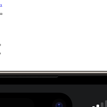
их
на
о
p