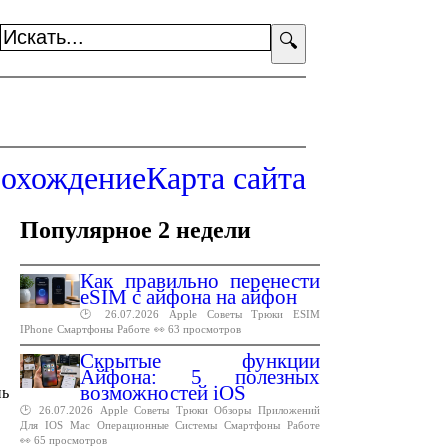
🔍
охождение
Карта сайта
Популярное 2 недели
Как правильно перенести
eSIM с айфона на айфон
🕑 26.07.2026
Apple
Советы
Трюки
ESIM
IPhone
Смартфоны
Работе
👀 63 просмотров
Скрытые функции
Айфона: 5 полезных
возможностей iOS
нь
🕑 26.07.2026
Apple
Советы
Трюки
Обзоры
Приложений
Для
IOS
Mac
Операционные
Системы
Смартфоны
Работе
👀 65 просмотров