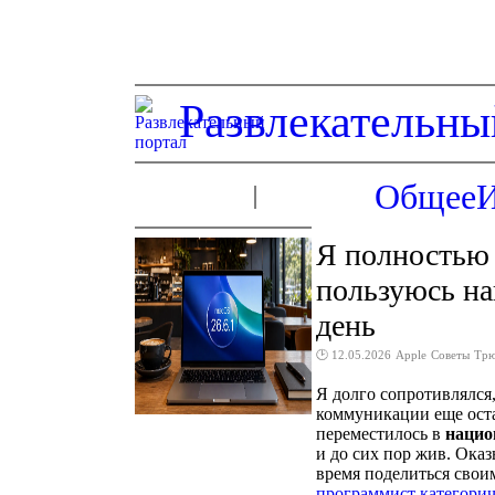
Развлекательны
Общее
Я полностью 
пользуюсь н
день
🕑 12.05.2026
Apple
Советы
Тр
Я долго сопротивлялся,
коммуникации еще оста
переместилось в
нацио
и до сих пор жив. Оказы
время поделиться свои
программист категори