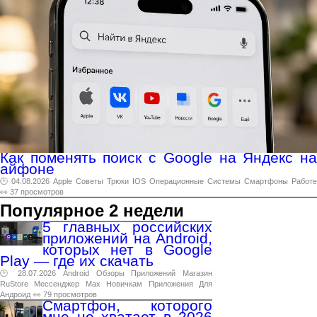
Как поменять поиск с Google на Яндекс на
айфоне
🕑 04.08.2026
Apple
Советы
Трюки
IOS
Операционные
Системы
Смартфоны
Работе
👀 37 просмотров
Популярное 2 недели
5 главных российских
приложений на Android,
которых нет в Google
Play — где их скачать
🕑 28.07.2026
Android
Обзоры
Приложений
Магазин
RuStore
Мессенджер
Max
Новичкам
Приложения
Для
Андроид
👀 79 просмотров
Смартфон, которого
мне не хватает в 2026