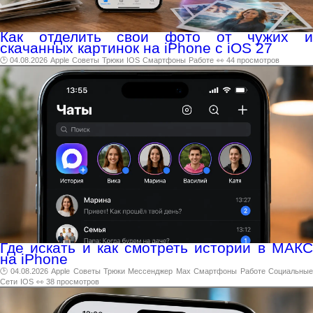
Как отделить свои фото от чужих и
скачанных картинок на iPhone с iOS 27
🕑 04.08.2026
Apple
Советы
Трюки
IOS
Смартфоны
Работе
👀 44 просмотров
Где искать и как смотреть истории в МАКС
на iPhone
🕑 04.08.2026
Apple
Советы
Трюки
Мессенджер
Max
Смартфоны
Работе
Социальны
Сети
IOS
👀 38 просмотров