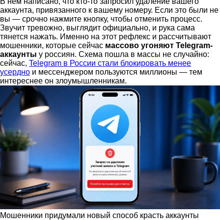
В нём написано, что кто-то запросил удаление вашего
аккаунта, привязанного к вашему номеру. Если это были не
вы — срочно нажмите кнопку, чтобы отменить процесс.
Звучит тревожно, выглядит официально, и рука сама
тянется нажать. Именно на этот рефлекс и рассчитывают
мошенники, которые сейчас
массово угоняют Telegram-
аккаунты
у россиян. Схема пошла в массы не случайно:
сейчас,
Telegram в России стали блокировать менее
усердно
и мессенджером пользуются миллионы — тем
интереснее он злоумышленникам.
Мошенники придумали новый способ красть аккаунты