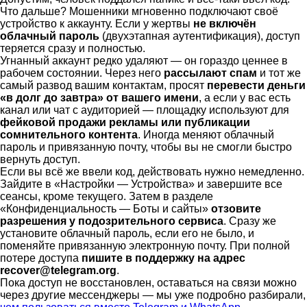
Что дальше? Мошенники мгновенно подключают своё
устройство к аккаунту. Если у жертвы
не включён
облачный пароль
(двухэтапная аутентификация), доступ
теряется сразу и полностью.
Угнанный аккаунт редко удаляют — он гораздо ценнее в
рабочем состоянии. Через него
рассылают спам
и тот же
самый развод вашим контактам, просят
перевести деньги
«в долг до завтра» от вашего имени
, а если у вас есть
канал или чат с аудиторией — площадку используют для
фейковой продажи рекламы или публикации
сомнительного контента
. Иногда меняют облачный
пароль и привязанную почту, чтобы вы не смогли быстро
вернуть доступ.
Если вы всё же ввели код, действовать нужно немедленно.
Зайдите в «Настройки — Устройства» и завершите все
сеансы, кроме текущего. Затем в разделе
«Конфиденциальность — Боты и сайты»
отзовите
разрешения у подозрительного сервиса
. Сразу же
установите облачный пароль, если его не было, и
поменяйте привязанную электронную почту. При полной
потере доступа
пишите в поддержку на адрес
recover@telegram.org
.
Пока доступ не восстановлен, оставаться на связи можно
через другие мессенджеры — мы уже подробно разбирали,