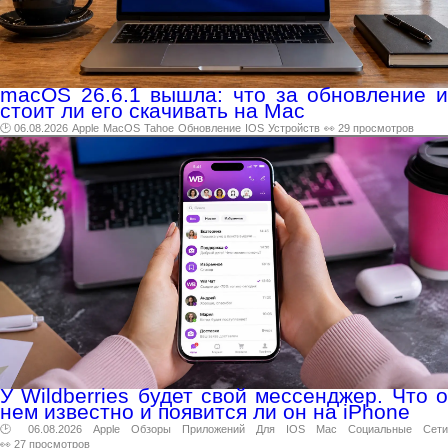
macOS 26.6.1 вышла: что за обновление и
стоит ли его скачивать на Mac
🕑 06.08.2026
Apple
MacOS
Tahoe
Обновление
IOS
Устройств
👀 29 просмотров
У Wildberries будет свой мессенджер. Что о
нем известно и появится ли он на iPhone
🕑 06.08.2026
Apple
Обзоры
Приложений
Для
IOS
Mac
Социальные
Сети
👀 27 просмотров