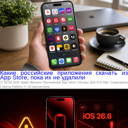
Какие российские приложения скачать из
App Store, пока их не удалили
🕑 08.08.2026
Apple
Магазин
Приложений
App
Store
Обзоры
Для
IOS
Mac
Смартфон
Советы
Работе
👀 20 просмотров