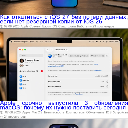
Как откатиться с iOS 27 без потери данных,
если нет резервной копии от iOS 26
🕑 07.08.2026
Apple
Советы
Трюки
IOS
Смартфоны
Работе
👀 29 просмотров
Apple срочно выпустила 3 обновления
macOS: почему их нужно поставить сегодня
🕑 07.08.2026
Apple
MacOS
Безопасность
Компьютеры
Обновление
IOS
Устройств
👀 24 просмотров