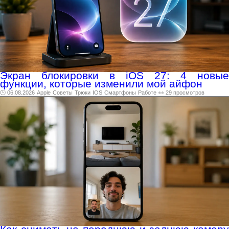
Экран блокировки в iOS 27: 4 новые
функции, которые изменили мой айфон
🕑 06.08.2026
Apple
Советы
Трюки
IOS
Смартфоны
Работе
👀 29 просмотров