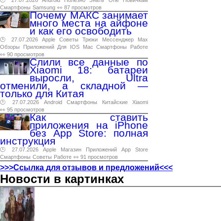
Смартфоны
Samsung
👀 87 просмотров
Почему МАКС занимает
много места на айфоне
и как его освободить
🕑 27.07.2026
Apple
Советы
Трюки
Мессенджер
Max
Обзоры
Приложений
Для
IOS
Mac
Смартфоны
Работе
👀 90 просмотров
Слили все данные по
Xiaomi 18: батареи
выросли, Ultra
отменили, а складной —
только для Китая
🕑 27.07.2026
Android
Смартфоны
Китайские
Xiaomi
👀 95 просмотров
Как ставить
приложения на iPhone
без App Store: полная
инструкция
🕑 27.07.2026
Apple
Магазин
Приложений
App
Store
Смартфоны
Советы
Работе
👀 91 просмотров
>>>Ссылка для отзывов и предложений<<<
Новости в картинках