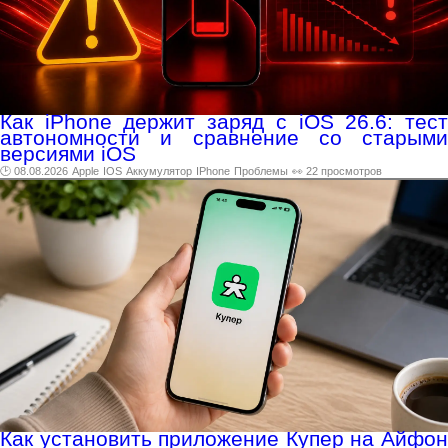
Как iPhone держит заряд с iOS 26.6: тест
автономности и сравнение со старыми
версиями iOS
🕑 08.08.2026
Apple
IOS
Аккумулятор
IPhone
Проблемы
👀 22 просмотров
Как установить приложение Купер на Айфон