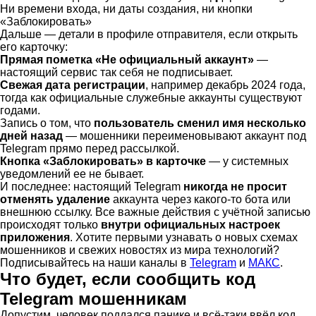
Ни времени входа, ни даты создания, ни кнопки
«Заблокировать»
Дальше — детали в профиле отправителя, если открыть
его карточку:
Прямая пометка «Не официальный аккаунт»
—
настоящий сервис так себя не подписывает.
Свежая дата регистрации
, например декабрь 2024 года,
тогда как официальные служебные аккаунты существуют
годами.
Запись о том, что
пользователь сменил имя несколько
дней назад
— мошенники переименовывают аккаунт под
Telegram прямо перед рассылкой.
Кнопка «Заблокировать» в карточке
— у системных
уведомлений ее не бывает.
И последнее: настоящий Telegram
никогда не просит
отменять удаление
аккаунта через какого-то бота или
внешнюю ссылку. Все важные действия с учётной записью
происходят только
внутри официальных настроек
приложения
. Хотите первыми узнавать о новых схемах
мошенников и свежих новостях из мира технологий?
Подписывайтесь на наши каналы в
Telegram
и
МАКС
.
Что будет, если сообщить код
Telegram мошенникам
Допустим, человек поддался панике и всё-таки ввёл код.