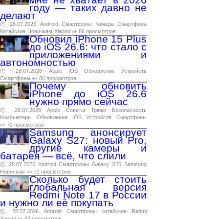
году — таких давно не
делают
🕑 28.07.2026
Android
Смартфоны
Камера
Смартфона
Китайские
Новичкам
Xiaomi
👀 86 просмотров
Обновил iPhone 15 Plus
до iOS 26.6: что стало с
приложениями и
автономностью
🕑 28.07.2026
Apple
IOS
Обновление
Устройств
Смартфоны
👀 86 просмотров
Почему обновить
iPhone до iOS 26.6
нужно прямо сейчас
🕑 28.07.2026
Apple
Советы
Трюки
Безопасность
Компьютеры
Обновление
IOS
Устройств
Смартфоны
👀 72 просмотров
Samsung анонсирует
Galaxy S27: новый Pro,
другие камеры и
батарея — всё, что слили
🕑 28.07.2026
Android
Смартфоны
Galaxy
S26
Samsung
Новичкам
👀 72 просмотров
Сколько будет стоить
глобальная версия
Redmi Note 17 в России
и нужно ли её покупать
🕑 28.07.2026
Android
Смартфоны
Китайские
Redmi
Xiaomi
👀 83 просмотров