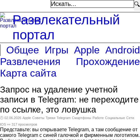
🔍
Развлекательный
портал
Общее
Игры
Apple
Android
Развлечения
Прохождение
Карта сайта
Запрос на удаление учетной
записи в Telegram: не переходите
по ссылке, это ловушка
🕑 02.06.2026
Apple
Советы
Трюки
Telegram
Смартфоны
Работе
Социальные
Сети
IOS
👀 317 просмотров
Представьте: вы открываете Telegram, а там сообщение от
самого Telegram с синей галочкой и фирменным логотипом.