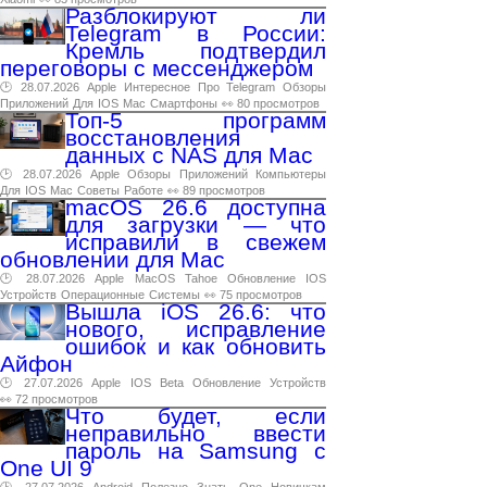
Разблокируют ли
Telegram в России:
Кремль подтвердил
переговоры с мессенджером
🕑 28.07.2026
Apple
Интересное
Про
Telegram
Обзоры
Приложений
Для
IOS
Mac
Смартфоны
👀 80 просмотров
Топ-5 программ
восстановления
данных с NAS для Mac
🕑 28.07.2026
Apple
Обзоры
Приложений
Компьютеры
Для
IOS
Mac
Советы
Работе
👀 89 просмотров
macOS 26.6 доступна
для загрузки — что
исправили в свежем
обновлении для Mac
🕑 28.07.2026
Apple
MacOS
Tahoe
Обновление
IOS
Устройств
Операционные
Системы
👀 75 просмотров
Вышла iOS 26.6: что
нового, исправление
ошибок и как обновить
Айфон
🕑 27.07.2026
Apple
IOS
Beta
Обновление
Устройств
👀 72 просмотров
Что будет, если
неправильно ввести
пароль на Samsung с
One UI 9
🕑 27.07.2026
Android
Полезно
Знать
One
Новичкам