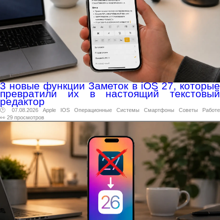
3 новые функции Заметок в iOS 27, которые
превратили их в настоящий текстовый
редактор
🕑 07.08.2026
Apple
IOS
Операционные
Системы
Смартфоны
Советы
Работе
👀 29 просмотров