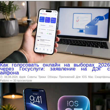
Как голосовать онлайн на выборах 2026
через Госуслуги: заявление на ДЭГ с
айфона
🕑 06.08.2026
Apple
Советы
Трюки
Обзоры
Приложений
Для
IOS
Mac
Смартфон
Работе
👀 30 просмотров