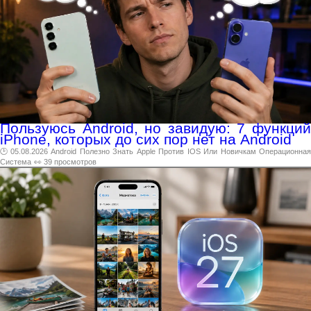
Пользуюсь Android, но завидую: 7 функций
iPhone, которых до сих пор нет на Android
🕑 05.08.2026
Android
Полезно
Знать
Apple
Против
IOS
Или
Новичкам
Операционна
Система
👀 39 просмотров