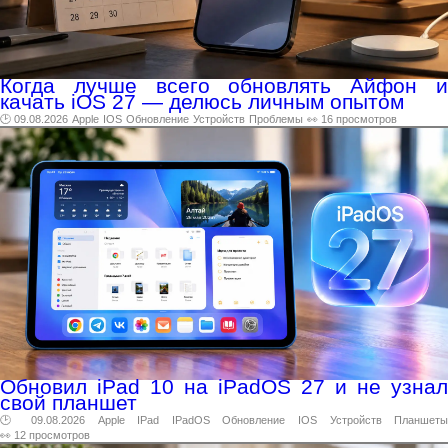
Когда лучше всего обновлять Айфон и
качать iOS 27 — делюсь личным опытом
🕑 09.08.2026
Apple
IOS
Обновление
Устройств
Проблемы
👀 16 просмотров
Обновил iPad 10 на iPadOS 27 и не узнал
свой планшет
🕑 09.08.2026
Apple
IPad
IPadOS
Обновление
IOS
Устройств
Планшет
👀 12 просмотров