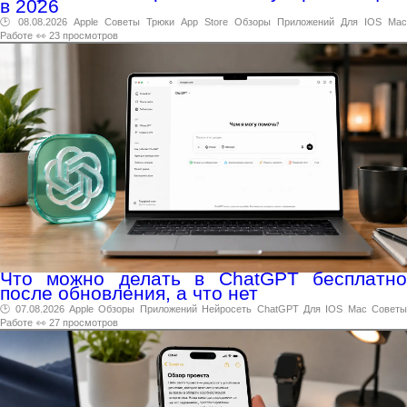
в 2026
🕑 08.08.2026
Apple
Советы
Трюки
App
Store
Обзоры
Приложений
Для
IOS
Mac
Работе
👀 23 просмотров
Что можно делать в ChatGPT бесплатно
после обновления, а что нет
🕑 07.08.2026
Apple
Обзоры
Приложений
Нейросеть
ChatGPT
Для
IOS
Mac
Совет
Работе
👀 27 просмотров