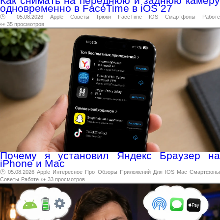
Как снимать на переднюю и заднюю камеру
одновременно в FaceTime в iOS 27
🕑 05.08.2026
Apple
Советы
Трюки
FaceTime
IOS
Смартфоны
Работ
👀 35 просмотров
Почему я установил Яндекс Браузер на
iPhone и Mac
🕑 05.08.2026
Apple
Интересное
Про
Обзоры
Приложений
Для
IOS
Mac
Смартфон
Советы
Работе
👀 33 просмотров