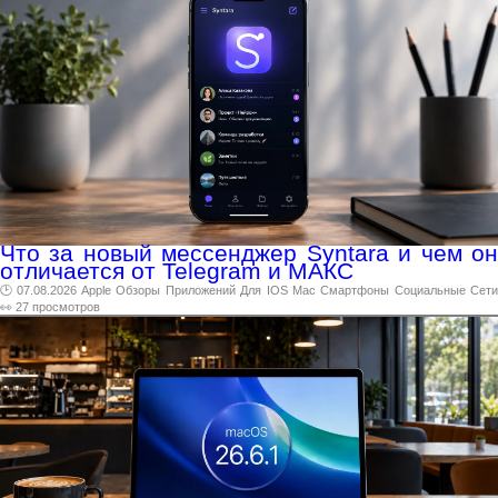
Что за новый мессенджер Syntara и чем он
отличается от Telegram и МАКС
🕑 07.08.2026
Apple
Обзоры
Приложений
Для
IOS
Mac
Смартфоны
Социальные
Сет
👀 27 просмотров