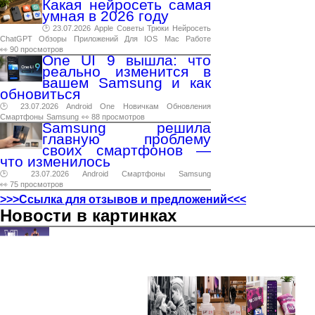
Какая нейросеть самая
умная в 2026 году
🕑 23.07.2026
Apple
Советы
Трюки
Нейросеть
ChatGPT
Обзоры
Приложений
Для
IOS
Mac
Работе
👀 90 просмотров
One UI 9 вышла: что
реально изменится в
вашем Samsung и как
обновиться
🕑 23.07.2026
Android
One
Новичкам
Обновления
Смартфоны
Samsung
👀 88 просмотров
Samsung решила
главную проблему
своих смартфонов —
что изменилось
🕑 23.07.2026
Android
Смартфоны
Samsung
👀 75 просмотров
>>>Ссылка для отзывов и предложений<<<
Новости в картинках