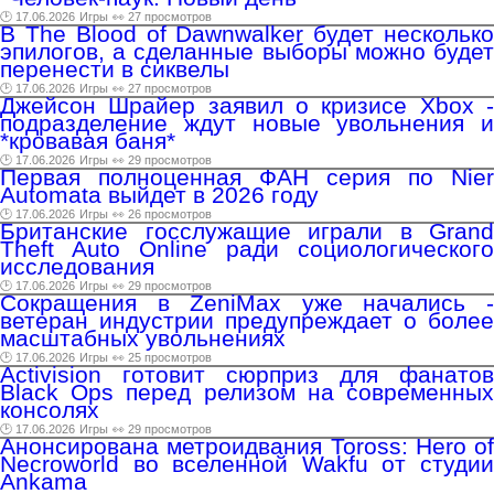
🕑 17.06.2026
Игры
👀 27 просмотров
В The Blood of Dawnwalker будет несколько
эпилогов, а сделанные выборы можно будет
перенести в сиквелы
🕑 17.06.2026
Игры
👀 27 просмотров
Джейсон Шрайер заявил о кризисе Xbox -
подразделение ждут новые увольнения и
*кровавая баня*
🕑 17.06.2026
Игры
👀 29 просмотров
Первая полноценная ФАН серия по Nier
Automata выйдет в 2026 году
🕑 17.06.2026
Игры
👀 26 просмотров
Британские госслужащие играли в Grand
Theft Auto Online ради социологического
исследования
🕑 17.06.2026
Игры
👀 29 просмотров
Cокращения в ZeniMax уже начались -
ветеран индустрии предупреждает о более
масштабных увольнениях
🕑 17.06.2026
Игры
👀 25 просмотров
Activision готовит сюрприз для фанатов
Black Ops перед релизом на современных
консолях
🕑 17.06.2026
Игры
👀 29 просмотров
Анонсирована метроидвания Toross: Hero of
Necroworld во вселенной Wakfu от студии
Ankama