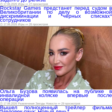
🕑 17.06.2026
Игры
👀 27 просмотров
Rockstar Games предстанет перед судом в
Великобритании по делу о возможной
дискриминации и *чёрных списках*
сотрудников
🕑 17.06.2026
Игры
👀 26 просмотров
Ольга Бузова появилась на публике в
инвалидной коляске впервые после
операции
🕑 17.06.2026
Развлечения
Звезды
Новости
👀 29 просмотров
Вышел полноценный трейлер фильма
*Человек-паук: Новый день*