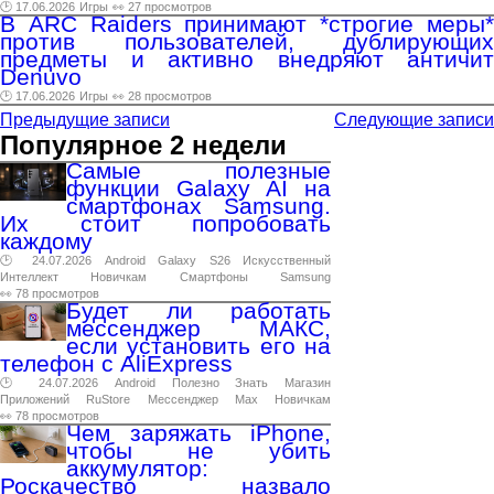
🕑 17.06.2026
Игры
👀 27 просмотров
В ARC Raiders принимают *строгие меры*
против пользователей, дублирующих
предметы и активно внедряют античит
Denuvo
🕑 17.06.2026
Игры
👀 28 просмотров
Предыдущие записи
Следующие записи
Популярное 2 недели
Самые полезные
функции Galaxy AI на
смартфонах Samsung.
Их стоит попробовать
каждому
🕑 24.07.2026
Android
Galaxy
S26
Искусственный
Интеллект
Новичкам
Смартфоны
Samsung
👀 78 просмотров
Будет ли работать
мессенджер МАКС,
если установить его на
телефон с AliExpress
🕑 24.07.2026
Android
Полезно
Знать
Магазин
Приложений
RuStore
Мессенджер
Max
Новичкам
👀 78 просмотров
Чем заряжать iPhone,
чтобы не убить
аккумулятор:
Роскачество назвало