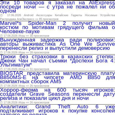
Эти 10 товаров я заказал на AliExpress
посреди ночи — с утра не пожалел ни об
одном
🕑 17.06.2026
Android
Аксессуары
Китайские
Гаджеты
Носимые
Устройства
Распродажа
АлиЭкспресс
👀 85 просмотров
Marvel*s Spider-Man 2 получит новый
костюм по мотивам грядущего фильма о
Человеке-пауке
🕑 17.06.2026
Игры
👀 30 просмотров
Вынужденная задержка ради полировки:
авторы выживастика As One We Survive
перенесли релиз и выпустили демоверсию
🕑 17.06.2026
Игры
👀 28 просмотров
Трюки без страховки в казахских степях:
Джеки Чан начал съемки *Доспехи Бога 4:
Ультиматум*
🕑 17.06.2026
Игры
👀 31 просмотров
BIOSTAR представила материнскую плату
B850MS-E на чипсете AMD B850 для
компактных сборок AM5
🕑 17.06.2026
Игры
👀 26 просмотров
Хоррор-ферма на 600 тысяч игроков:
создатели Grave Seasons перенесли дату
релиза и показали цикл дня и ночи
🕑 17.06.2026
Игры
👀 26 просмотров
Аналитики: Grand Theft Auto 6 уже
подталкивает игроков к покупке консолей
задолго до релиза