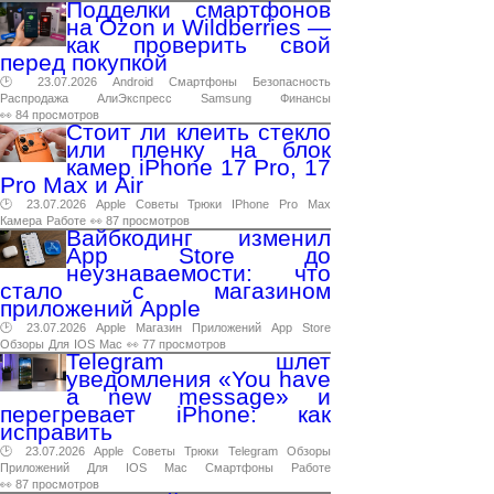
Подделки смартфонов
на Ozon и Wildberries —
как проверить свой
перед покупкой
🕑 23.07.2026
Android
Смартфоны
Безопасность
Распродажа
АлиЭкспресс
Samsung
Финансы
👀 84 просмотров
Стоит ли клеить стекло
или пленку на блок
камер iPhone 17 Pro, 17
Pro Max и Air
🕑 23.07.2026
Apple
Советы
Трюки
IPhone
Pro
Max
Камера
Работе
👀 87 просмотров
Вайбкодинг изменил
App Store до
неузнаваемости: что
стало с магазином
приложений Apple
🕑 23.07.2026
Apple
Магазин
Приложений
App
Store
Обзоры
Для
IOS
Mac
👀 77 просмотров
Telegram шлет
уведомления «You have
a new message» и
перегревает iPhone: как
исправить
🕑 23.07.2026
Apple
Советы
Трюки
Telegram
Обзоры
Приложений
Для
IOS
Mac
Смартфоны
Работе
👀 87 просмотров