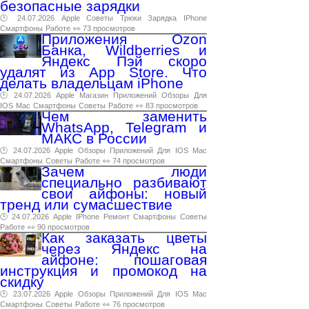
безопасные зарядки
🕑 24.07.2026
Apple
Советы
Трюки
Зарядка
IPhone
Смартфоны
Работе
👀 73 просмотров
Приложения Ozon
Банка, Wildberries и
Яндекс Пэй скоро
удалят из App Store. Что
делать владельцам iPhone
🕑 24.07.2026
Apple
Магазин
Приложений
Обзоры
Для
IOS
Mac
Смартфоны
Советы
Работе
👀 83 просмотров
Чем заменить
WhatsApp, Telegram и
МАКС в России
🕑 24.07.2026
Apple
Обзоры
Приложений
Для
IOS
Mac
Смартфоны
Советы
Работе
👀 74 просмотров
Зачем люди
специально разбивают
свои айфоны: новый
тренд или сумасшествие
🕑 24.07.2026
Apple
IPhone
Ремонт
Смартфоны
Советы
Работе
👀 90 просмотров
Как заказать цветы
через Яндекс на
айфоне: пошаговая
инструкция и промокод на
скидку
🕑 23.07.2026
Apple
Обзоры
Приложений
Для
IOS
Mac
Смартфоны
Советы
Работе
👀 76 просмотров