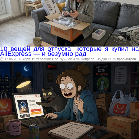
10 вещей для отпуска, которые я купил на
AliExpress — и безумно рад
🕑 17.06.2026
Apple
Интересное
Про
Лучшее
АлиЭкспресс
Скидки
👀 35 просмотров