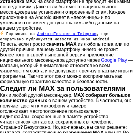
Установка MAX
на свой смартфон не приводит ни к каким
последствиям. Даже если бы вместо национального
мессенджера вы установили откровенный спам. Каждое
приложение на Android живет в «песочнице» и по
умолчанию не имеет доступа к каким-либо данным на
вашем устройстве.
Подпишись на
AndroidInsider в Telegram
, где
оперативно публикуются новости из мира Android
То есть, если просто
скачать MAX
из любопытства или по
другой причине, вашему смартфону ничего не грозит.
Более того, в своей нынешней версии приложение
национального мессенджера доступно через
Google Play
—
магазин, который внимательно относится ко всем
уязвимостям софта и не допускает к релизу опасные игры и
программы. Так что этот факт можно воспринимать как
формальную гарантию качества и безопасности.
Следит ли MAX за пользователями
Как и любой другой мессенджер,
MAX собирает большое
количество данных
о вашем устройстве. В частности, он:
получает доступ к микрофону и камере;
отслеживает местоположение пользователя;
видит файлы, сохраненные в памяти устройства;
читает список контактов, сохраненных в телефоне.
Страшно? Безусловно. Но, во-первых, вы сами решаете:
выдавать соответствующие
разрешения MAX
или нет. Во-