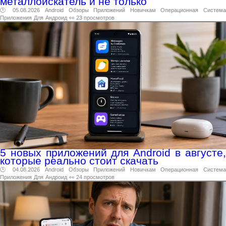
металлоискатель и не только
🕑 05.08.2026
Android
Обзоры
Приложений
Новичкам
Операционная
Система
Приложения
Для
Андроид
👀 23 просмотров
5 новых приложений для Android в августе,
которые реально стоит скачать
🕑 04.08.2026
Android
Обзоры
Приложений
Новичкам
Операционная
Система
Приложения
Для
Андроид
👀 24 просмотров