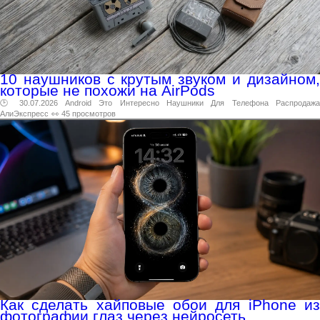
10 наушников с крутым звуком и дизайном,
которые не похожи на AirPods
🕑 30.07.2026
Android
Это
Интересно
Наушники
Для
Телефона
Распродаж
АлиЭкспресс
👀 45 просмотров
Как сделать хайповые обои для iPhone из
фотографии глаз через нейросеть