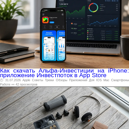
Как скачать Альфа-Инвестиции на iPhone:
приложение Инвестпоток в App Store
🕑 31.07.2026
Apple
Советы
Трюки
Обзоры
Приложений
Для
IOS
Mac
Смартфон
Работе
👀 42 просмотров