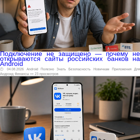
Подключение не защищено — почему не
открываются сайты российских банков на
Android
🕑 04.08.2026
Android
Полезно
Знать
Безопасность
Новичкам
Приложения
Дл
Андроид
Финансы
👀 23 просмотров