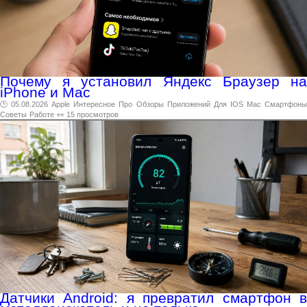
Почему я установил Яндекс Браузер на
iPhone и Mac
🕑 05.08.2026
Apple
Интересное
Про
Обзоры
Приложений
Для
IOS
Mac
Смартфон
Советы
Работе
👀 15 просмотров
Датчики Android: я превратил смартфон в