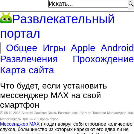
🔍
Развлекательный
портал
Общее
Игры
Apple
Android
Развлечения
Прохождение
Карта сайта
Что будет, если установить
мессенджер MAX на свой
смартфон
🕑 08.10.2025
Android
Полезно
Знать
Безопасность
Ватсап
Телефон
Мессенджер
Max
Мессенджеры
Для
👀 203 просмотров
Мессенджер MAX
плодит вокруг себя огромное количество
слухов, большинство из которых нарекают его едва ли не