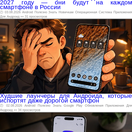
2027 году — они будут на каждом
смартфоне в России
🕑 03.08.2026
Android
Полезно
Знать
Новичкам
Операционная
Система
Приложени
Для
Андроид
👀 31 просмотров
Худшие лаунчеры для Андроида, которые
испортят даже дорогой смартфон
🕑 02.08.2026
Android
Полезно
Знать
Google
Play
Обновления
Приложения
Дл
Андроид
👀 34 просмотров