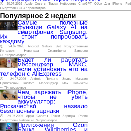
🕑 30.07.2026
Apple
Советы
Трюки
Нейросеть
ChatGPT
Обои
Для
IPhone
IPad
Смартфоны
👀 47 просмотров
Популярное 2 недели
Самые полезные
функции Galaxy AI на
смартфонах Samsung.
Их стоит попробовать
каждому
🕑 24.07.2026
Android
Galaxy
S26
Искусственный
Интеллект
Новичкам
Смартфоны
Samsung
👀 79 просмотров
Будет ли работать
мессенджер МАКС,
если установить его на
телефон с AliExpress
🕑 24.07.2026
Android
Полезно
Знать
Магазин
Приложений
RuStore
Мессенджер
Max
Новичкам
👀 79 просмотров
Чем заряжать iPhone,
чтобы не убить
аккумулятор:
Роскачество назвало
безопасные зарядки
🕑 24.07.2026
Apple
Советы
Трюки
Зарядка
IPhone
Смартфоны
Работе
👀 74 просмотров
Приложения Ozon
Банка, Wildberries и