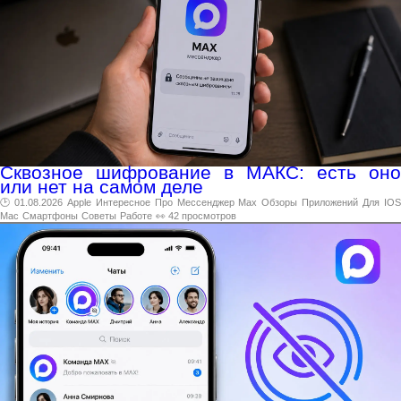
Сквозное шифрование в МАКС: есть оно
или нет на самом деле
🕑 01.08.2026
Apple
Интересное
Про
Мессенджер
Max
Обзоры
Приложений
Для
IO
Mac
Смартфоны
Советы
Работе
👀 42 просмотров