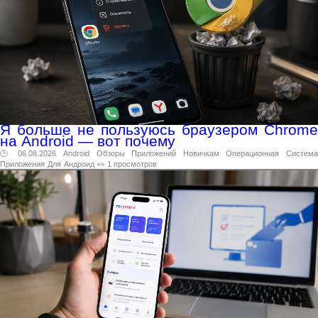
Я больше не пользуюсь браузером Chrome
на Android — вот почему
🕑 06.08.2026
Android
Обзоры
Приложений
Новичкам
Операционная
Система
Приложения
Для
Андроид
👀 1 просмотров