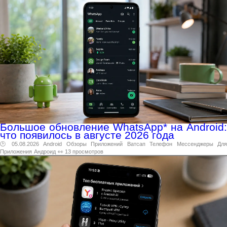
Большое обновление WhatsApp* на Android:
что появилось в августе 2026 года
🕑 05.08.2026
Android
Обзоры
Приложений
Ватсап
Телефон
Мессенджеры
Дл
Приложения
Андроид
👀 13 просмотров