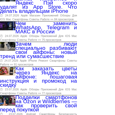
Яндекс Пэй скоро
удалят из App Store. Что
делать владельцам iPhone
🕑 24.07.2026
Apple
Магазин
Приложений
Обзоры
Для
IOS
Mac
Смартфоны
Советы
Работе
👀 84 просмотров
Чем заменить
WhatsApp, Telegram и
МАКС в России
🕑 24.07.2026
Apple
Обзоры
Приложений
Для
IOS
Mac
Смартфоны
Советы
Работе
👀 75 просмотров
Зачем люди
специально разбивают
свои айфоны: новый
тренд или сумасшествие
🕑 24.07.2026
Apple
IPhone
Ремонт
Смартфоны
Советы
Работе
👀 91 просмотров
Как заказать цветы
через Яндекс на
айфоне: пошаговая
инструкция и промокод на
скидку
🕑 23.07.2026
Apple
Обзоры
Приложений
Для
IOS
Mac
Смартфоны
Советы
Работе
👀 77 просмотров
Подделки смартфонов
на Ozon и Wildberries —
как проверить свой
перед покупкой
🕑 23.07.2026
Android
Смартфоны
Безопасность