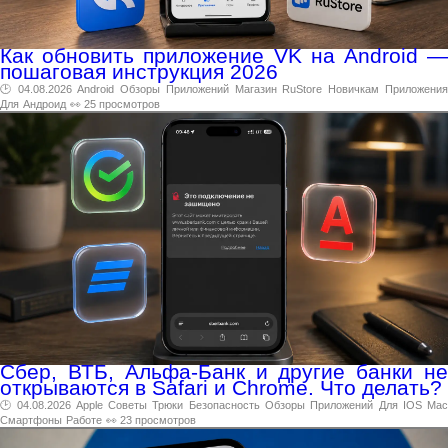
Как обновить приложение VK на Android —
пошаговая инструкция 2026
🕑 04.08.2026
Android
Обзоры
Приложений
Магазин
RuStore
Новичкам
Приложени
Для
Андроид
👀 25 просмотров
Сбер, ВТБ, Альфа-Банк и другие банки не
открываются в Safari и Сhrome. Что делать?
🕑 04.08.2026
Apple
Советы
Трюки
Безопасность
Обзоры
Приложений
Для
IOS
Ma
Смартфоны
Работе
👀 23 просмотров