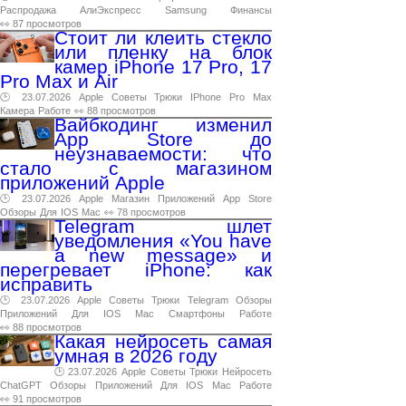
Распродажа
АлиЭкспресс
Samsung
Финансы
👀 87 просмотров
Стоит ли клеить стекло
или пленку на блок
камер iPhone 17 Pro, 17
Pro Max и Air
🕑 23.07.2026
Apple
Советы
Трюки
IPhone
Pro
Max
Камера
Работе
👀 88 просмотров
Вайбкодинг изменил
App Store до
неузнаваемости: что
стало с магазином
приложений Apple
🕑 23.07.2026
Apple
Магазин
Приложений
App
Store
Обзоры
Для
IOS
Mac
👀 78 просмотров
Telegram шлет
уведомления «You have
a new message» и
перегревает iPhone: как
исправить
🕑 23.07.2026
Apple
Советы
Трюки
Telegram
Обзоры
Приложений
Для
IOS
Mac
Смартфоны
Работе
👀 88 просмотров
Какая нейросеть самая
умная в 2026 году
🕑 23.07.2026
Apple
Советы
Трюки
Нейросеть
ChatGPT
Обзоры
Приложений
Для
IOS
Mac
Работе
👀 91 просмотров