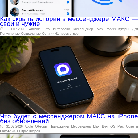
Как скрыть истории в мессенджере МАКС —
свои и чужие
🕑 31.07.2026
Android
Это
Интересно
Мессенджер
Max
Мессенджеры
Дл
Популярные
Социальные
Сети
👀 41 просмотров
Что будет с мессенджером МАКС на iPhone
без обновлений
🕑 31.07.2026
Apple
Обзоры
Приложений
Мессенджер
Max
Для
IOS
Mac
Совет
Работе
👀 41 просмотров