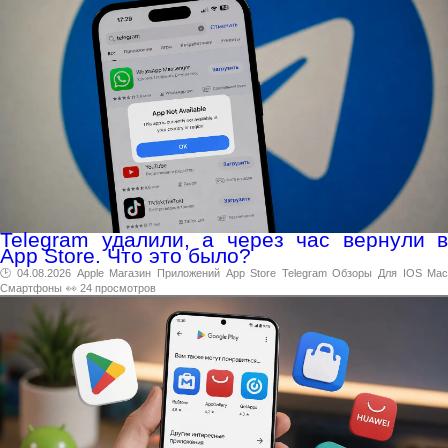
Telegram удалили, а через час вернули в
App Store. Что это было?
🕑 04.08.2026
Apple
Магазин
Приложений
App
Store
Telegram
Обзоры
Для
IOS
Ma
Смартфоны
👀 24 просмотров