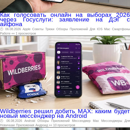
Как голосовать онлайн на выборах 2026
через Госуслуги: заявление на ДЭГ с
айфона
🕑 06.08.2026
Apple
Советы
Трюки
Обзоры
Приложений
Для
IOS
Mac
Смартфон
Работе
👀 1 просмотров
Wildberries решил добить MAX: каким будет
новый мессенджер на Android
🕑 06.08.2026
Android
Обзоры
Приложений
Мессенджер
Max
Мессенджеры
Для
Новичкам
Приложения
Андроид
👀 10 просмотров