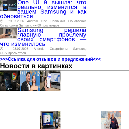
One UI 9 вышла: что
реально изменится в
вашем Samsung и как
обновиться
🕑 23.07.2026
Android
One
Новичкам
Обновления
Смартфоны
Samsung
👀 89 просмотров
Samsung решила
главную проблему
своих смартфонов —
что изменилось
🕑 23.07.2026
Android
Смартфоны
Samsung
👀 77 просмотров
>>>Ссылка для отзывов и предложений<<<
Новости в картинках