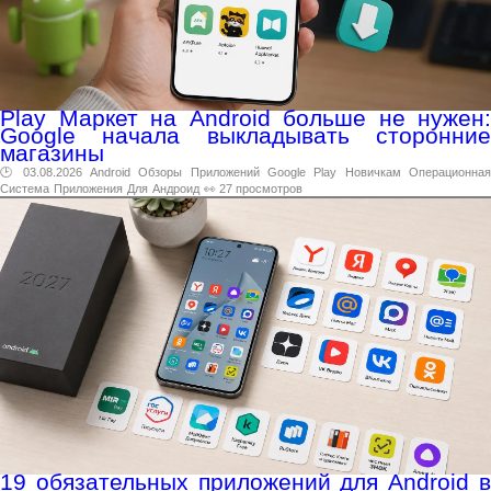
Play Маркет на Android больше не нужен:
Google начала выкладывать сторонние
магазины
🕑 03.08.2026
Android
Обзоры
Приложений
Google
Play
Новичкам
Операционна
Система
Приложения
Для
Андроид
👀 27 просмотров
19 обязательных приложений для Android в