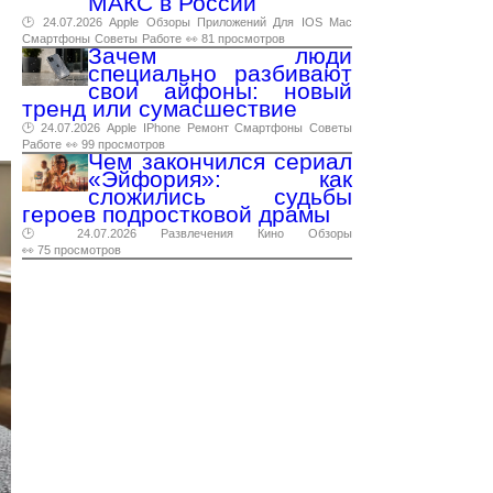
МАКС в России
🕑 24.07.2026
Apple
Обзоры
Приложений
Для
IOS
Mac
Смартфоны
Советы
Работе
👀 81 просмотров
Зачем люди
специально разбивают
свои айфоны: новый
тренд или сумасшествие
🕑 24.07.2026
Apple
IPhone
Ремонт
Смартфоны
Советы
Работе
👀 99 просмотров
Чем закончился сериал
«Эйфория»: как
сложились судьбы
героев подростковой драмы
🕑 24.07.2026
Развлечения
Кино
Обзоры
👀 75 просмотров