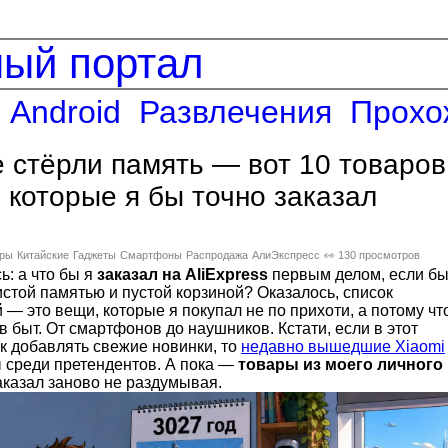
ный портал
Android
Развлечения
Прохо
 стёрли память — вот 10 товаров
, которые я бы точно заказал
ары
Китайские
Гаджеты
Смартфоны
Распродажа
АлиЭкспресс
👀 130 просмотров
: а что бы я
заказал на AliExpress
первым делом, если б
стой памятью и пустой корзиной? Оказалось, список
 — это вещи, которые я покупал не по прихоти, а потому чт
в быт. От смартфонов до наушников. Кстати, если в этот
 добавлять свежие новинки, то
недавно вышедшие Xiaomi
 среди претендентов. А пока —
товары из моего личного
заказал заново не раздумывая.