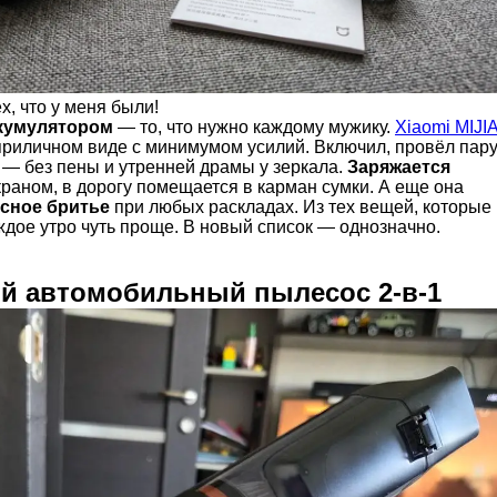
х, что у меня были!
ккумулятором
— то, что нужно каждому мужику.
Xiaomi MIJI
приличном виде с минимумом усилий. Включил, провёл пар
у — без пены и утренней драмы у зеркала.
Заряжается
 краном, в дорогу помещается в карман сумки. А еще она
сное бритье
при любых раскладах. Из тех вещей, которые
ждое утро чуть проще. В новый список — однозначно.
й автомобильный пылесос 2-в-1