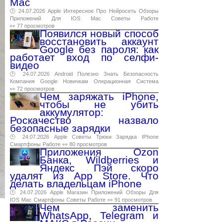
Mac
🕑 24.07.2026
Apple
Интересное
Про
Нейросеть
Обзоры
Приложений
Для
IOS
Mac
Советы
Работе
👀 77 просмотров
Появился новый способ
восстановить аккаунт
Google без пароля: как
работает вход по селфи-
видео
🕑 24.07.2026
Android
Полезно
Знать
Безопасность
Компания
Google
Новичкам
Операционная
Система
👀 72 просмотров
Чем заряжать iPhone,
чтобы не убить
аккумулятор:
Роскачество назвало
безопасные зарядки
🕑 24.07.2026
Apple
Советы
Трюки
Зарядка
IPhone
Смартфоны
Работе
👀 80 просмотров
Приложения Ozon
Банка, Wildberries и
Яндекс Пэй скоро
удалят из App Store. Что
делать владельцам iPhone
🕑 24.07.2026
Apple
Магазин
Приложений
Обзоры
Для
IOS
Mac
Смартфоны
Советы
Работе
👀 91 просмотров
Чем заменить
WhatsApp, Telegram и