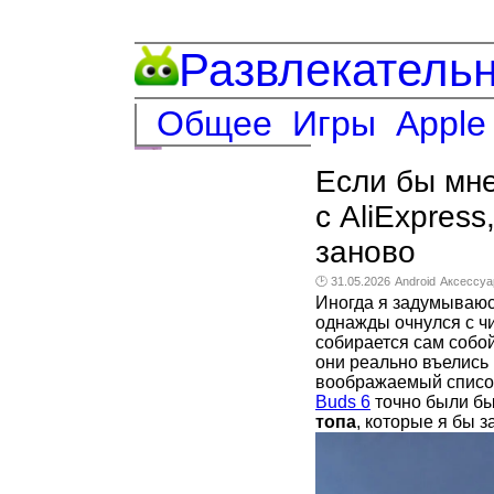
Развлекатель
Общее
Игры
Apple
Если бы мне
с AliExpress
заново
🕑 31.05.2026
Android
Аксессу
Иногда я задумываюсь
однажды очнулся с чи
собирается сам собой
они реально въелись 
воображаемый список
Buds 6
точно были бы
топа
, которые я бы 