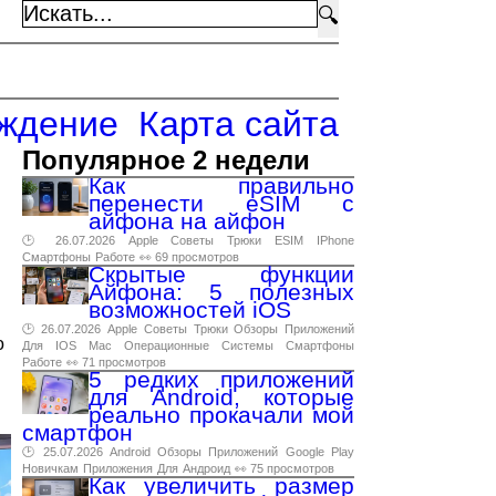
🔍
ждение
Карта сайта
Популярное 2 недели
Как правильно
перенести eSIM с
айфона на айфон
🕑 26.07.2026
Apple
Советы
Трюки
ESIM
IPhone
Смартфоны
Работе
👀 69 просмотров
Скрытые функции
Айфона: 5 полезных
ы
возможностей iOS
🕑 26.07.2026
Apple
Советы
Трюки
Обзоры
Приложений
о
Для
IOS
Mac
Операционные
Системы
Смартфоны
Работе
👀 71 просмотров
5 редких приложений
для Android, которые
реально прокачали мой
смартфон
🕑 25.07.2026
Android
Обзоры
Приложений
Google
Play
Новичкам
Приложения
Для
Андроид
👀 75 просмотров
Как увеличить размер