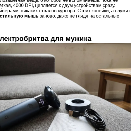
озаметная вещь, о которой не вспоминаешь, пока не
ёгкая, 4000 DPI, цепляется к двум устройствам сразу.
йверами, никаких отвалов курсора. Стоит копейки, а служит
стильную мышь
заново, даже не глядя на остальные
электробритва для мужика