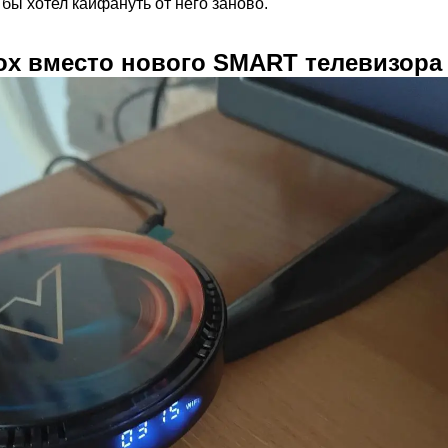
 бы хотел кайфануть от него заново.
ox вместо нового SMART телевизора