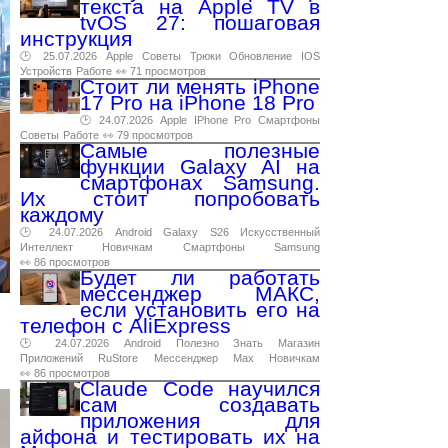
текста на Apple TV в
tvOS 27: пошаговая
инструкция
🕑 25.07.2026
Apple
Советы
Трюки
Обновление
IOS
Устройств
Работе
👀 71 просмотров
Стоит ли менять iPhone
17 Pro на iPhone 18 Pro
🕑 24.07.2026
Apple
IPhone
Pro
Смартфоны
Советы
Работе
👀 79 просмотров
Самые полезные
функции Galaxy AI на
смартфонах Samsung.
Их стоит попробовать
каждому
🕑 24.07.2026
Android
Galaxy
S26
Искусственный
Интеллект
Новичкам
Смартфоны
Samsung
👀 86 просмотров
Будет ли работать
мессенджер МАКС,
если установить его на
телефон с AliExpress
🕑 24.07.2026
Android
Полезно
Знать
Магазин
Приложений
RuStore
Мессенджер
Max
Новичкам
👀 86 просмотров
Claude Code научился
сам создавать
приложения для
айфона и тестировать их на