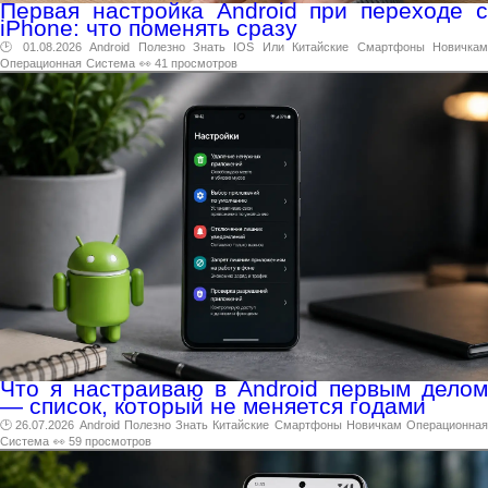
Первая настройка Android при переходе с
iPhone: что поменять сразу
🕑 01.08.2026
Android
Полезно
Знать
IOS
Или
Китайские
Смартфоны
Новичка
Операционная
Система
👀 41 просмотров
Что я настраиваю в Android первым делом
— список, который не меняется годами
🕑 26.07.2026
Android
Полезно
Знать
Китайские
Смартфоны
Новичкам
Операционна
Система
👀 59 просмотров