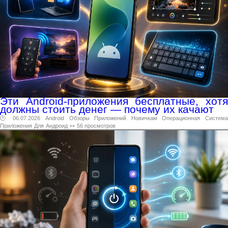
Эти Android-приложения бесплатные, хотя
должны стоить денег — почему их качают
🕑 06.07.2026
Android
Обзоры
Приложений
Новичкам
Операционная
Система
Приложения
Для
Андроид
👀 56 просмотров