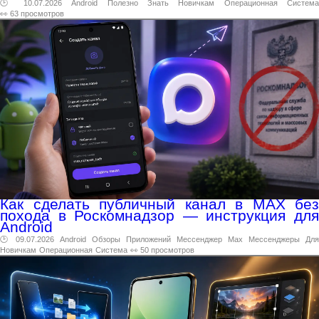
🕑 10.07.2026
Android
Полезно
Знать
Новичкам
Операционная
Система
👀 63 просмотров
Как сделать публичный канал в MAX без
похода в Роскомнадзор — инструкция для
Android
🕑 09.07.2026
Android
Обзоры
Приложений
Мессенджер
Max
Мессенджеры
Для
Новичкам
Операционная
Система
👀 50 просмотров