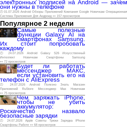
электронных подписей на Android — зачем
они нужны в телефоне
🕑 01.07.2026
Android
Обзоры
Приложений
Компания
Google
Новичкам
Операционна
Система
Приложения
Для
Андроид
👀 157 просмотров
Популярное 2 недели
Самые полезные
функции Galaxy AI на
смартфонах Samsung.
Их стоит попробовать
каждому
🕑 24.07.2026
Android
Galaxy
S26
Искусственный
Интеллект
Новичкам
Смартфоны
Samsung
👀 72 просмотров
Будет ли работать
мессенджер МАКС,
если установить его на
телефон с AliExpress
🕑 24.07.2026
Android
Полезно
Знать
Магазин
Приложений
RuStore
Мессенджер
Max
Новичкам
👀 75 просмотров
Чем заряжать iPhone,
чтобы не убить
аккумулятор:
Роскачество назвало
безопасные зарядки
🕑 24.07.2026
Apple
Советы
Трюки
Зарядка
IPhone
Смартфоны
Работе
👀 68 просмотров