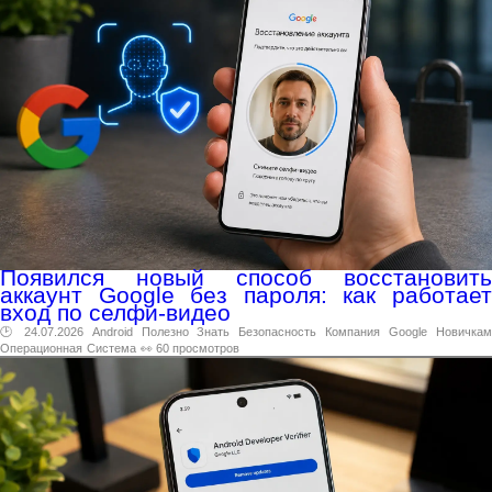
Появился новый способ восстановить
аккаунт Google без пароля: как работает
вход по селфи-видео
🕑 24.07.2026
Android
Полезно
Знать
Безопасность
Компания
Google
Новичка
Операционная
Система
👀 60 просмотров