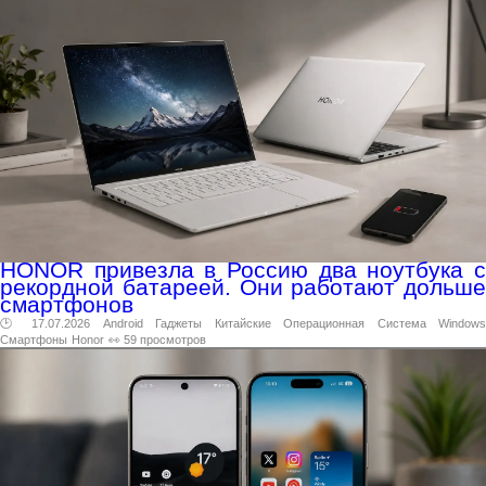
HONOR привезла в Россию два ноутбука с
рекордной батареей. Они работают дольше
смартфонов
🕑 17.07.2026
Android
Гаджеты
Китайские
Операционная
Система
Windows
Смартфоны
Honor
👀 59 просмотров