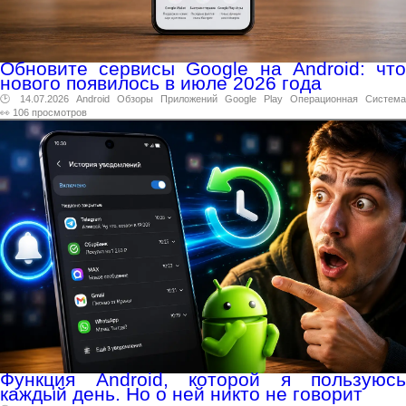
Обновите сервисы Google на Android: что
нового появилось в июле 2026 года
🕑 14.07.2026
Android
Обзоры
Приложений
Google
Play
Операционная
Система
👀 106 просмотров
Функция Android, которой я пользуюсь
каждый день. Но о ней никто не говорит