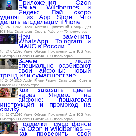
Приложения Ozon
Банка, Wildberries и
Яндекс Пэй скоро
удалят из App Store. Что
делать владельцам iPhone
🕑 24.07.2026
Apple
Магазин
Приложений
Обзоры
Для
IOS
Mac
Смартфоны
Советы
Работе
👀 79 просмотров
Чем заменить
WhatsApp, Telegram и
МАКС в России
🕑 24.07.2026
Apple
Обзоры
Приложений
Для
IOS
Mac
Смартфоны
Советы
Работе
👀 71 просмотров
Зачем люди
специально разбивают
свои айфоны: новый
тренд или сумасшествие
🕑 24.07.2026
Apple
IPhone
Ремонт
Смартфоны
Советы
Работе
👀 87 просмотров
Как заказать цветы
через Яндекс на
айфоне: пошаговая
инструкция и промокод на
скидку
🕑 23.07.2026
Apple
Обзоры
Приложений
Для
IOS
Mac
Смартфоны
Советы
Работе
👀 72 просмотров
Подделки смартфонов
на Ozon и Wildberries —
как проверить свой