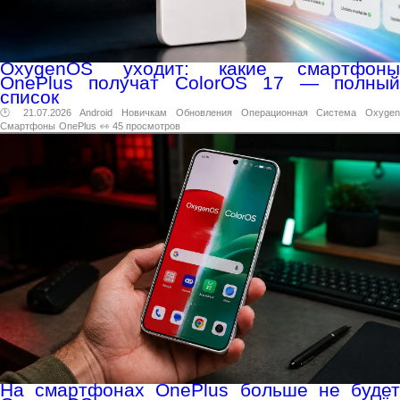
OxygenOS уходит: какие смартфоны
OnePlus получат ColorOS 17 — полный
список
🕑 21.07.2026
Android
Новичкам
Обновления
Операционная
Система
Oxygen
Смартфоны
OnePlus
👀 45 просмотров
На смартфонах OnePlus больше не будет