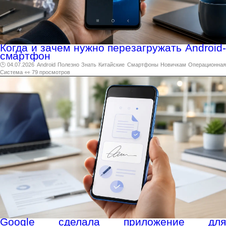
Когда и зачем нужно перезагружать Android-
смартфон
🕑 04.07.2026
Android
Полезно
Знать
Китайские
Смартфоны
Новичкам
Операционна
Система
👀 79 просмотров
Google сделала приложение для