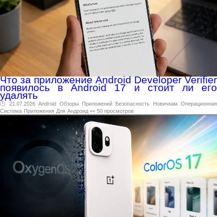
Что за приложение Android Developer Verifier
появилось в Android 17 и стоит ли его
удалять
🕑 21.07.2026
Android
Обзоры
Приложений
Безопасность
Новичкам
Операционная
Система
Приложения
Для
Андроид
👀 50 просмотров