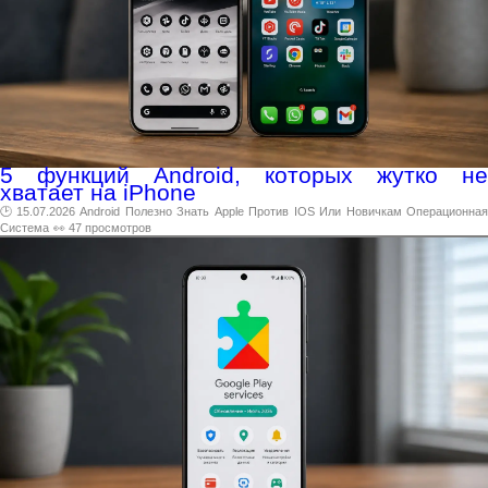
5 функций Android, которых жутко не
хватает на iPhone
🕑 15.07.2026
Android
Полезно
Знать
Apple
Против
IOS
Или
Новичкам
Операционна
Система
👀 47 просмотров