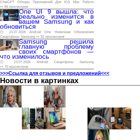
ChatGPT
Обзоры
Приложений
Для
IOS
Mac
Работе
👀 86 просмотров
One UI 9 вышла: что
реально изменится в
вашем Samsung и как
обновиться
🕑 23.07.2026
Android
One
Новичкам
Обновления
Смартфоны
Samsung
👀 82 просмотров
Samsung решила
главную проблему
своих смартфонов —
что изменилось
🕑 23.07.2026
Android
Смартфоны
Samsung
👀 70 просмотров
>>>Ссылка для отзывов и предложений<<<
Новости в картинках