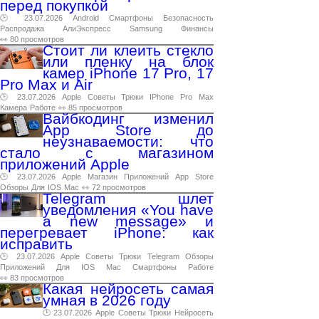
перед покупкой
🕑 23.07.2026
Android
Смартфоны
Безопасность
Распродажа
АлиЭкспресс
Samsung
Финансы
👀 80 просмотров
Стоит ли клеить стекло
или пленку на блок
камер iPhone 17 Pro, 17
Pro Max и Air
🕑 23.07.2026
Apple
Советы
Трюки
IPhone
Pro
Max
Камера
Работе
👀 85 просмотров
Вайбкодинг изменил
App Store до
неузнаваемости: что
стало с магазином
приложений Apple
🕑 23.07.2026
Apple
Магазин
Приложений
App
Store
Обзоры
Для
IOS
Mac
👀 72 просмотров
Telegram шлет
уведомления «You have
a new message» и
перегревает iPhone: как
исправить
🕑 23.07.2026
Apple
Советы
Трюки
Telegram
Обзоры
Приложений
Для
IOS
Mac
Смартфоны
Работе
👀 83 просмотров
Какая нейросеть самая
умная в 2026 году
🕑 23.07.2026
Apple
Советы
Трюки
Нейросеть