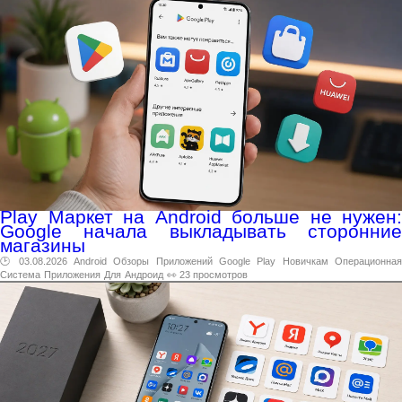
Play Маркет на Android больше не нужен:
Google начала выкладывать сторонние
магазины
🕑 03.08.2026
Android
Обзоры
Приложений
Google
Play
Новичкам
Операционна
Система
Приложения
Для
Андроид
👀 23 просмотров