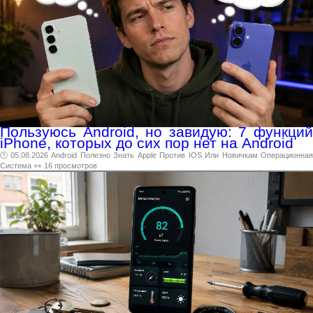
Пользуюсь Android, но завидую: 7 функций
iPhone, которых до сих пор нет на Android
🕑 05.08.2026
Android
Полезно
Знать
Apple
Против
IOS
Или
Новичкам
Операционна
Система
👀 16 просмотров