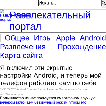
🔍
Развлекательный
портал
Общее
Игры
Apple
Android
Развлечения
Прохождение
Карта сайта
Я включил эти скрытые
настройки Android, и теперь мой
телефон работает сам по себе
🕑 30.05.2026
Android
Полезно
Знать
Новичкам
Операционная
Система
👀 133 просмотров
Большинство из нас пользуется смартфоном вручную:
вечером включаем беззвучный режим, утром его