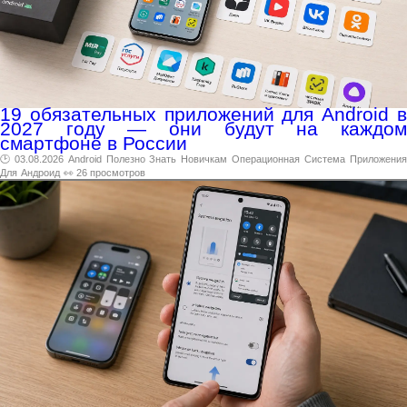
19 обязательных приложений для Android в
2027 году — они будут на каждом
смартфоне в России
🕑 03.08.2026
Android
Полезно
Знать
Новичкам
Операционная
Система
Приложени
Для
Андроид
👀 26 просмотров