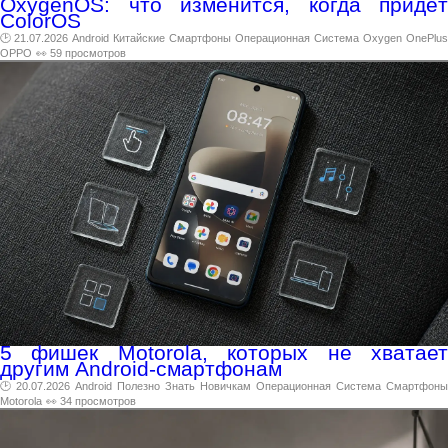
OxygenOS: что изменится, когда придёт
ColorOS
🕑 21.07.2026
Android
Китайские
Смартфоны
Операционная
Система
Oxygen
OnePlus
OPPO
👀 59 просмотров
5 фишек Motorola, которых не хватает
другим Android-смартфонам
🕑 20.07.2026
Android
Полезно
Знать
Новичкам
Операционная
Система
Смартфоны
Motorola
👀 34 просмотров