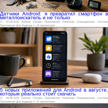
Датчики Android: я превратил смартфон в
металлоискатель и не только
🕑 05.08.2026
Android
Обзоры
Приложений
Новичкам
Операционная
Система
Приложения
Для
Андроид
👀 19 просмотров
5 новых приложений для Android в августе,
которые реально стоит скачать
🕑 04.08.2026
Android
Обзоры
Приложений
Новичкам
Операционная
Система
Приложения
Для
Андроид
👀 21 просмотров