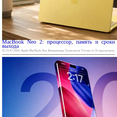
MacBook Neo 2: процессор, память и сроки
выхода
🕑 23.07.2026
Apple
MacBook
Neo
Компьютеры
Технологии
Утечки
👀 31 просмотров