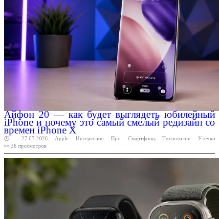
Айфон 20 — как будет выглядеть юбилейный
iPhone и почему это самый смелый редизайн со
времен iPhone X
🕑 27.07.2026
Apple
Интересное
Про
Смартфоны
Технологии
Утечки
👀 26 просмотров