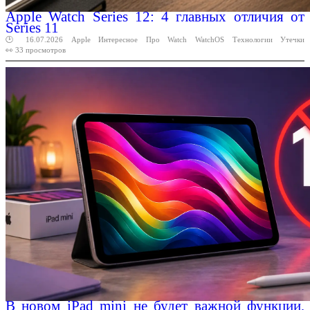
Apple Watch Series 12: 4 главных отличия от
Series 11
🕑 16.07.2026
Apple
Интересное
Про
Watch
WatchOS
Технологии
Утечки
👀 33 просмотров
В новом iPad mini не будет важной функции,