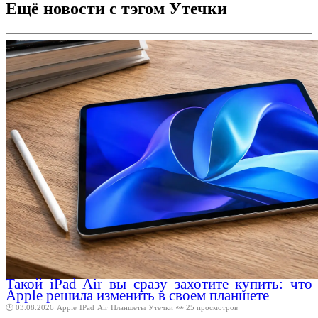
Ещё новости с тэгом Утечки
Такой iPad Air вы сразу захотите купить: что
Apple решила изменить в своем планшете
🕑 03.08.2026
Apple
IPad
Air
Планшеты
Утечки
👀 25 просмотров