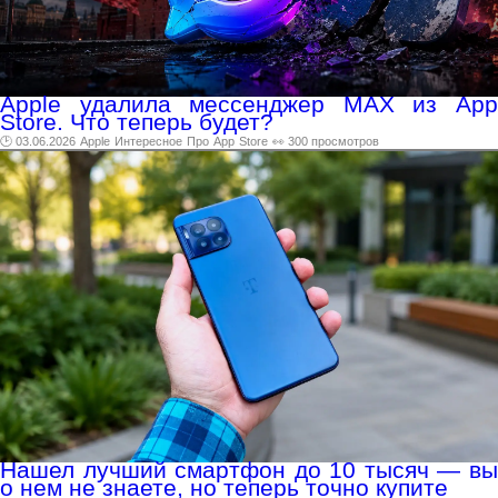
Apple удалила мессенджер MAX из App
Store. Что теперь будет?
🕑 03.06.2026
Apple
Интересное
Про
App
Store
👀 300 просмотров
Нашел лучший смартфон до 10 тысяч — вы
о нем не знаете, но теперь точно купите