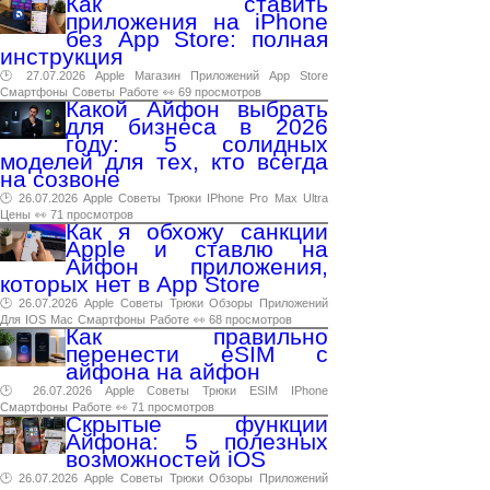
Как ставить
приложения на iPhone
без App Store: полная
инструкция
🕑 27.07.2026
Apple
Магазин
Приложений
App
Store
Смартфоны
Советы
Работе
👀 69 просмотров
Какой Айфон выбрать
для бизнеса в 2026
году: 5 солидных
моделей для тех, кто всегда
на созвоне
🕑 26.07.2026
Apple
Советы
Трюки
IPhone
Pro
Max
Ultra
Цены
👀 71 просмотров
Как я обхожу санкции
Apple и ставлю на
Айфон приложения,
которых нет в App Store
🕑 26.07.2026
Apple
Советы
Трюки
Обзоры
Приложений
Для
IOS
Mac
Смартфоны
Работе
👀 68 просмотров
Как правильно
перенести eSIM с
айфона на айфон
🕑 26.07.2026
Apple
Советы
Трюки
ESIM
IPhone
Смартфоны
Работе
👀 71 просмотров
Скрытые функции
Айфона: 5 полезных
возможностей iOS
🕑 26.07.2026
Apple
Советы
Трюки
Обзоры
Приложений