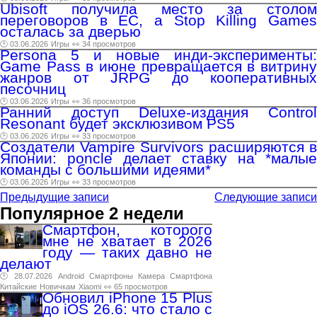
Ubisoft получила место за столом
переговоров в ЕС, а Stop Killing Games
осталась за дверью
🕑 03.06.2026
Игры
👀 34 просмотров
Persona 5 и новые инди-эксперименты:
Game Pass в июне превращается в витрину
жанров от JRPG до кооперативных
песочниц
🕑 03.06.2026
Игры
👀 36 просмотров
Ранний доступ Deluxe-издания Control
Resonant будет эксклюзивом PS5
🕑 03.06.2026
Игры
👀 33 просмотров
Создатели Vampire Survivors расширяются в
Японии: poncle делает ставку на *малые
команды с большими идеями*
🕑 03.06.2026
Игры
👀 33 просмотров
Предыдущие записи
Следующие записи
Популярное 2 недели
Смартфон, которого
мне не хватает в 2026
году — таких давно не
делают
🕑 28.07.2026
Android
Смартфоны
Камера
Смартфона
Китайские
Новичкам
Xiaomi
👀 65 просмотров
Обновил iPhone 15 Plus
до iOS 26.6: что стало с