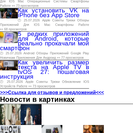
Для
IOS
Mac
Операционные
Системы
Смартфоны
Работе
👀 73 просмотров
Как установить VK на
iPhone без App Store
🕑 25.07.2026
Apple
Советы
Трюки
Обзоры
Приложений
Для
IOS
Mac
Смартфоны
Работе
👀 68 просмотров
5 редких приложений
для Android, которые
реально прокачали мой
смартфон
🕑 25.07.2026
Android
Обзоры
Приложений
Google
Play
Новичкам
Приложения
Для
Андроид
👀 77 просмотров
Как увеличить размер
текста на Apple TV в
tvOS 27: пошаговая
инструкция
🕑 25.07.2026
Apple
Советы
Трюки
Обновление
IOS
Устройств
Работе
👀 73 просмотров
>>>Ссылка для отзывов и предложений<<<
Новости в картинках