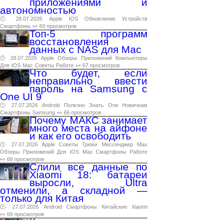
приложениями и
автономностью
🕑 28.07.2026
Apple
IOS
Обновление
Устройств
Смартфоны
👀 69 просмотров
Топ-5 программ
восстановления
данных с NAS для Mac
🕑 28.07.2026
Apple
Обзоры
Приложений
Компьютеры
Для
IOS
Mac
Советы
Работе
👀 67 просмотров
Что будет, если
неправильно ввести
пароль на Samsung с
One UI 9
🕑 27.07.2026
Android
Полезно
Знать
One
Новичкам
Смартфоны
Samsung
👀 66 просмотров
Почему МАКС занимает
много места на айфоне
и как его освободить
🕑 27.07.2026
Apple
Советы
Трюки
Мессенджер
Max
Обзоры
Приложений
Для
IOS
Mac
Смартфоны
Работе
👀 68 просмотров
Слили все данные по
Xiaomi 18: батареи
выросли, Ultra
отменили, а складной —
только для Китая
🕑 27.07.2026
Android
Смартфоны
Китайские
Xiaomi
👀 69 просмотров