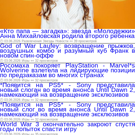
«Кто папа — загадка»: звезда «Молодежки»
Анна Михайловская родила второго ребенка
🕑 03.06.2026
Развлечения
Звезды
Новости
👀 39 просмотров
God of War Laufey: возвращение прыжков,
воздушных комбо и разумный куб Франк в
новом спин-оффе
🕑 03.06.2026
Игры
👀 32 просмотров
Росомаха покоряет PlayStation - Marvel*s
Wolverine взлетела на лидирующие позиции
по предзаказам во многих странах
🕑 03.06.2026
Игры
👀 32 просмотров
*Появится на PS5* - Sony представила
новый слоган во время анонса Until Dawn 2,
намекающий на возвращение эксклюзивов
🕑 03.06.2026
Игры
👀 32 просмотров
*Появится на PS5* - Sony представила
новый слог во время анонса Until Dawn 2,
намекающий на возвращение эксклюзивов
🕑 03.06.2026
Игры
👀 32 просмотров
World War 3 окончательно закроют спустя
годы попыток спасти игру
🕑 03.06.2026
Игры
👀 35 просмотров