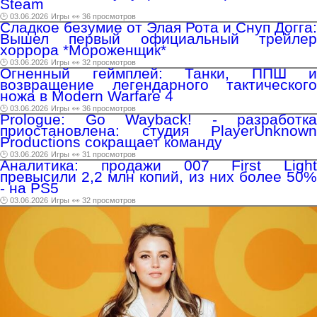
Steam
🕑 03.06.2026
Игры
👀 36 просмотров
Сладкое безумие от Элая Рота и Снуп Догга:
Вышел первый официальный трейлер
хоррора *Мороженщик*
🕑 03.06.2026
Игры
👀 32 просмотров
Огненный геймплей: Танки, ППШ и
возвращение легендарного тактического
ножа в Modern Warfare 4
🕑 03.06.2026
Игры
👀 36 просмотров
Prologue: Go Wayback! - разработка
приостановлена: студия PlayerUnknown
Productions сокращает команду
🕑 03.06.2026
Игры
👀 31 просмотров
Аналитика: продажи 007 First Light
превысили 2,2 млн копий, из них более 50%
- на PS5
🕑 03.06.2026
Игры
👀 32 просмотров