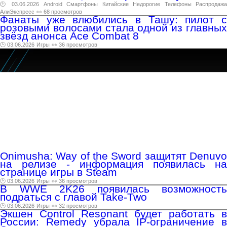
🕑 03.06.2026
Android
Смартфоны
Китайские
Недорогие
Телефоны
Распродажа
АлиЭкспресс
👀 68 просмотров
Фанаты уже влюбились в Ташу: пилот с
розовыми волосами стала одной из главных
звёзд анонса Ace Combat 8
🕑 03.06.2026
Игры
👀 36 просмотров
Onimusha: Way of the Sword защитят Denuvo
на релизе - информация появилась на
странице игры в Steam
🕑 03.06.2026
Игры
👀 36 просмотров
В WWE 2K26 появилась возможность
подраться с главой Take-Two
🕑 03.06.2026
Игры
👀 32 просмотров
Экшен Control Resonant будет работать в
России: Remedy убрала IP-ограничение в