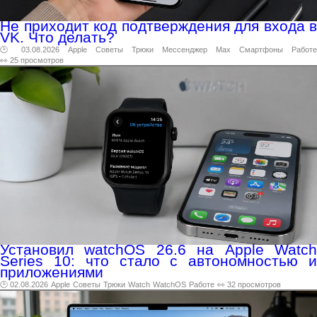
Не приходит код подтверждения для входа в
VK. Что делать?
🕑 03.08.2026
Apple
Советы
Трюки
Мессенджер
Max
Смартфоны
Работе
👀 25 просмотров
Установил watchOS 26.6 на Apple Watch
Series 10: что стало с автономностью и
приложениями
🕑 02.08.2026
Apple
Советы
Трюки
Watch
WatchOS
Работе
👀 32 просмотров