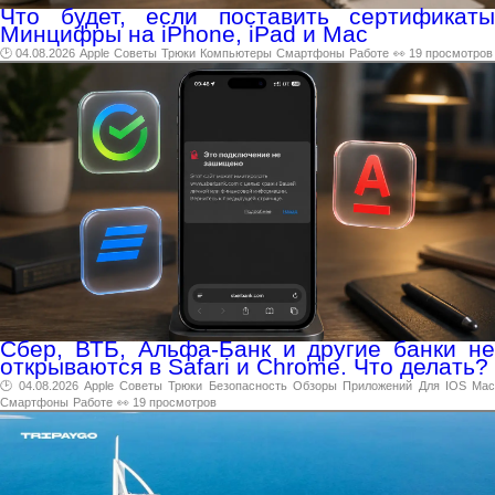
Что будет, если поставить сертификаты
Минцифры на iPhone, iPad и Mac
🕑 04.08.2026
Apple
Советы
Трюки
Компьютеры
Смартфоны
Работе
👀 19 просмотров
Сбер, ВТБ, Альфа-Банк и другие банки не
открываются в Safari и Сhrome. Что делать?
🕑 04.08.2026
Apple
Советы
Трюки
Безопасность
Обзоры
Приложений
Для
IOS
Ma
Смартфоны
Работе
👀 19 просмотров