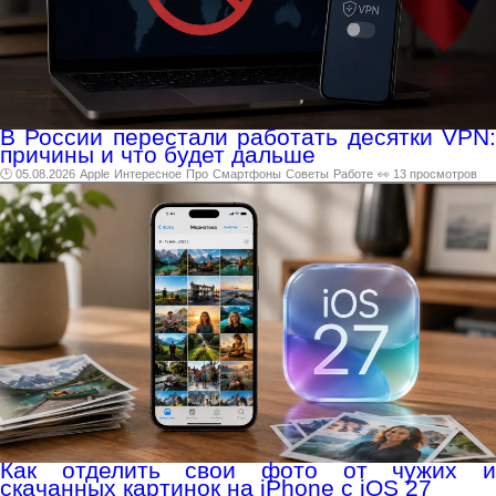
В России перестали работать десятки VPN:
причины и что будет дальше
🕑 05.08.2026
Apple
Интересное
Про
Смартфоны
Советы
Работе
👀 13 просмотров
Как отделить свои фото от чужих и
скачанных картинок на iPhone с iOS 27