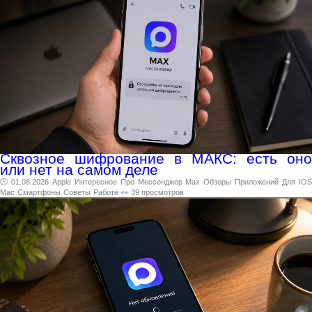
Сквозное шифрование в МАКС: есть оно
или нет на самом деле
🕑 01.08.2026
Apple
Интересное
Про
Мессенджер
Max
Обзоры
Приложений
Для
IO
Mac
Смартфоны
Советы
Работе
👀 39 просмотров