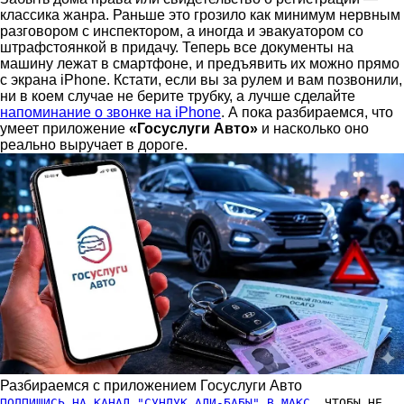
классика жанра. Раньше это грозило как минимум нервным
разговором с инспектором, а иногда и эвакуатором со
штрафстоянкой в придачу. Теперь все документы на
машину лежат в смартфоне, и предъявить их можно прямо
с экрана iPhone. Кстати, если вы за рулем и вам позвонили,
ни в коем случае не берите трубку, а лучше сделайте
напоминание о звонке на iPhone
. А пока разбираемся, что
умеет приложение
«Госуслуги Авто»
и насколько оно
реально выручает в дороге.
Разбираемся с приложением Госуслуги Авто
ПОДПИШИСЬ НА КАНАЛ "СУНДУК АЛИ-БАБЫ" В МАКС
, ЧТОБЫ НЕ