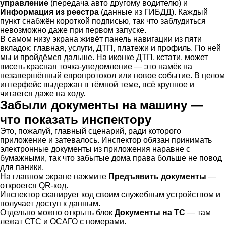
управление
(передача авто другому водителю) и
Информация из реестра
(данные из ГИБДД). Каждый
пункт снабжён короткой подписью, так что заблудиться
невозможно даже при первом запуске.
В самом низу экрана живёт панель навигации из пяти
вкладок: главная, услуги, ДТП, платежи и профиль. По ней
мы и пройдёмся дальше. На иконке ДТП, кстати, может
висеть красная точка-уведомление — это намёк на
незавершённый европротокол или новое событие. В целом
интерфейс выдержан в тёмной теме, всё крупное и
читается даже на ходу.
Забыли документы на машину —
что показать инспектору
Это, пожалуй, главный сценарий, ради которого
приложение и затевалось. Инспектор обязан принимать
электронные документы из приложения наравне с
бумажными, так что забытые дома права больше не повод
для паники.
На главном экране нажмите
Предъявить документы
—
откроется QR-код.
Инспектор сканирует код своим служебным устройством и
получает доступ к данным.
Отдельно можно открыть блок
Документы на ТС
— там
лежат СТС и ОСАГО с номерами.