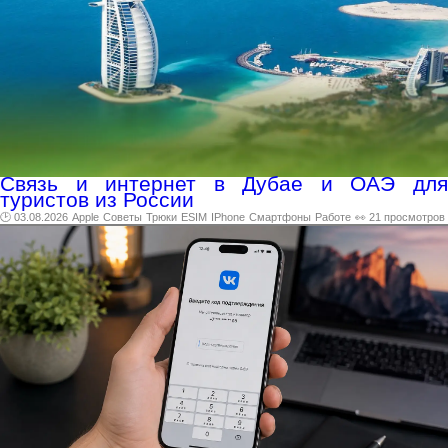
Связь и интернет в Дубае и ОАЭ для
туристов из России
🕑 03.08.2026
Apple
Советы
Трюки
ESIM
IPhone
Смартфоны
Работе
👀 21 просмотров