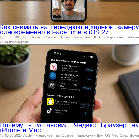
Как снимать на переднюю и заднюю камеру
одновременно в FaceTime в iOS 27
🕑 05.08.2026
Apple
Советы
Трюки
FaceTime
IOS
Смартфоны
Работ
👀 14 просмотров
Почему я установил Яндекс Браузер на
iPhone и Mac
🕑 05.08.2026
Apple
Интересное
Про
Обзоры
Приложений
Для
IOS
Mac
Смартфон