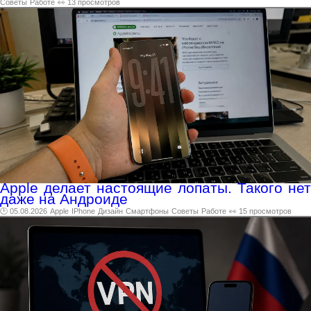
Советы
Работе
👀 13 просмотров
Apple делает настоящие лопаты. Такого нет
даже на Андроиде
🕑 05.08.2026
Apple
IPhone
Дизайн
Смартфоны
Советы
Работе
👀 15 просмотров