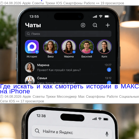
🕑 04.08.2026
Apple
Советы
Трюки
IOS
Смартфоны
Работе
👀 19 просмотров
Где искать и как смотреть истории в МАКС
на iPhone
🕑 04.08.2026
Apple
Советы
Трюки
Мессенджер
Max
Смартфоны
Работе
Социальны
Сети
IOS
👀 17 просмотров