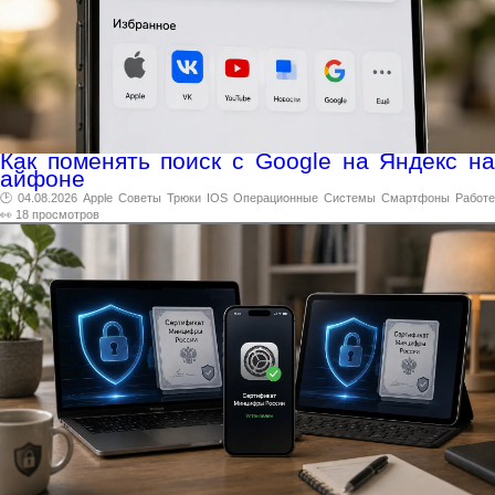
Как поменять поиск с Google на Яндекс на
айфоне
🕑 04.08.2026
Apple
Советы
Трюки
IOS
Операционные
Системы
Смартфоны
Работе
👀 18 просмотров