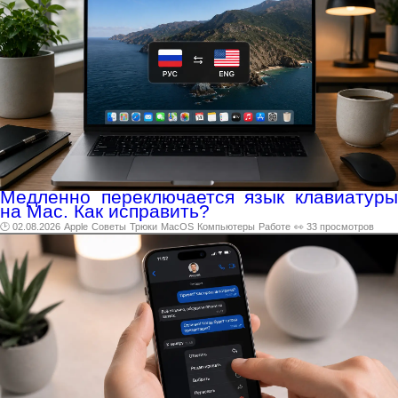
Медленно переключается язык клавиатуры
на Mac. Как исправить?
🕑 02.08.2026
Apple
Советы
Трюки
MacOS
Компьютеры
Работе
👀 33 просмотров