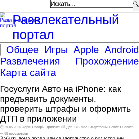
🔍
Развлекательный
портал
Общее
Игры
Apple
Android
Развлечения
Прохождение
Карта сайта
Госуслуги Авто на iPhone: как
предъявить документы,
проверить штрафы и оформить
ДТП в приложении
🕑 29.05.2026
Apple
Обзоры
Приложений
Для
IOS
Mac
Смартфоны
Советы
Работе
👀 88 просмотров
Забыть дома права или свидетельство о регистрации —