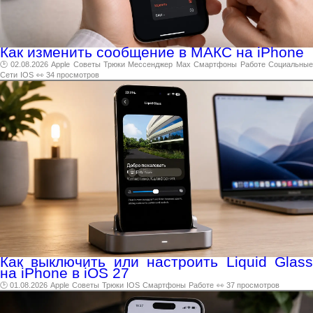
Как изменить сообщение в МАКС на iPhone
🕑 02.08.2026
Apple
Советы
Трюки
Мессенджер
Max
Смартфоны
Работе
Социальны
Сети
IOS
👀 34 просмотров
Как выключить или настроить Liquid Glass
на iPhone в iOS 27
🕑 01.08.2026
Apple
Советы
Трюки
IOS
Смартфоны
Работе
👀 37 просмотров