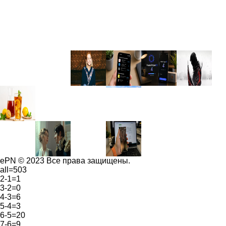
ePN © 2023 Все права защищены.
all=503
2-1=1
3-2=0
4-3=6
5-4=3
6-5=20
7-6=9