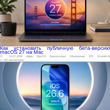
Как установить публичную бета-версию
macOS 27 на Mac
🕑 14.07.2026
Apple
MacOS
Компьютеры
Обновление
IOS
Устройств
👀 105 просмотров