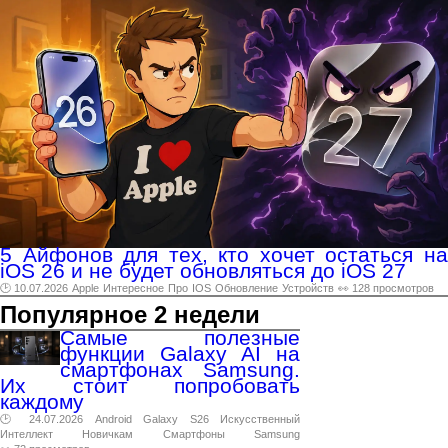
5 Айфонов для тех, кто хочет остаться на
iOS 26 и не будет обновляться до iOS 27
🕑 10.07.2026
Apple
Интересное
Про
IOS
Обновление
Устройств
👀 128 просмотров
Популярное 2 недели
Самые полезные
функции Galaxy AI на
смартфонах Samsung.
Их стоит попробовать
каждому
🕑 24.07.2026
Android
Galaxy
S26
Искусственный
Интеллект
Новичкам
Смартфоны
Samsung