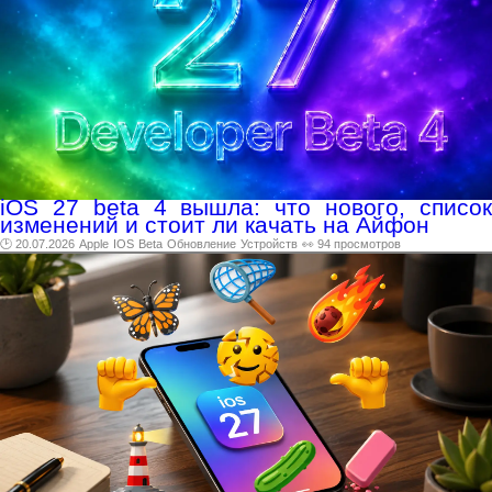
iOS 27 beta 4 вышла: что нового, список
изменений и стоит ли качать на Айфон
🕑 20.07.2026
Apple
IOS
Beta
Обновление
Устройств
👀 94 просмотров