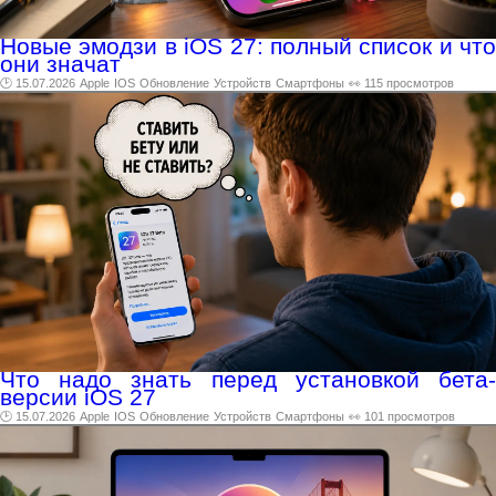
Новые эмодзи в iOS 27: полный список и что
они значат
🕑 15.07.2026
Apple
IOS
Обновление
Устройств
Смартфоны
👀 115 просмотров
Что надо знать перед установкой бета-
версии iOS 27
🕑 15.07.2026
Apple
IOS
Обновление
Устройств
Смартфоны
👀 101 просмотров