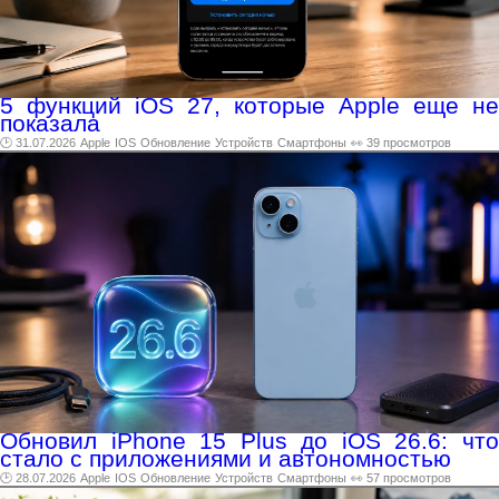
5 функций iOS 27, которые Apple еще не
показала
🕑 31.07.2026
Apple
IOS
Обновление
Устройств
Смартфоны
👀 39 просмотров
Обновил iPhone 15 Plus до iOS 26.6: что
стало с приложениями и автономностью
🕑 28.07.2026
Apple
IOS
Обновление
Устройств
Смартфоны
👀 57 просмотров