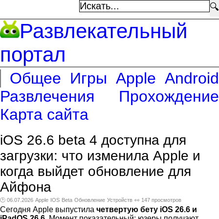
🔍
Развлекательный
портал
Общее
Игры
Apple
Android
Развлечения
Прохождение
Карта сайта
iOS 26.6 beta 4 доступна для
загрузки: что изменила Apple и
когда выйдет обновление для
Айфона
🕑 06.07.2026
Apple
IOS
Beta
Обновление
Устройств
👀 147 просмотров
Сегодня Apple выпустила
четвертую бету iOS 26.6 и
iPadOS 26.6
. Момент показательный: юзеры получают