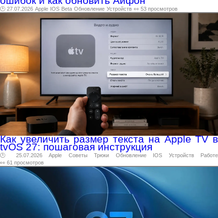
ошибок и как обновить Айфон
🕑 27.07.2026
Apple
IOS
Beta
Обновление
Устройств
👀 53 просмотров
Как увеличить размер текста на Apple TV в
tvOS 27: пошаговая инструкция
🕑 25.07.2026
Apple
Советы
Трюки
Обновление
IOS
Устройств
Работ
👀 61 просмотров