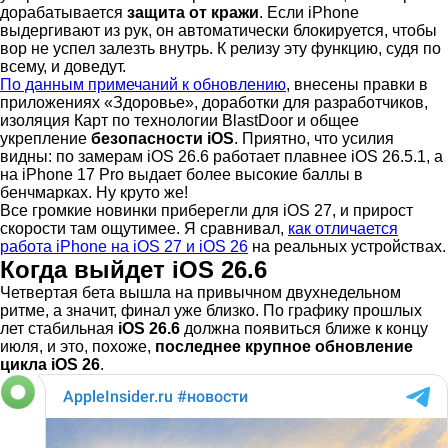
дорабатывается
защита от кражи
. Если iPhone
выдергивают из рук, он автоматически блокируется, чтобы
вор не успел залезть внутрь. К релизу эту функцию, судя по
всему, и доведут.
По данным примечаний к обновлению
, внесены правки в
приложениях «Здоровье», доработки для разработчиков,
изоляция Карт по технологии BlastDoor и общее
укрепление
безопасности iOS
. Приятно, что усилия
видны: по замерам iOS 26.6 работает плавнее iOS 26.5.1, а
на iPhone 17 Pro выдает более высокие баллы в
бенчмарках. Ну круто же!
Все громкие новинки приберегли для iOS 27, и прирост
скорости там ощутимее. Я сравнивал,
как отличается
работа iPhone на iOS 27 и iOS 26
на реальных устройствах.
Когда выйдет iOS 26.6
Четвертая бета вышла на привычном двухнедельном
ритме, а значит, финал уже близко. По графику прошлых
лет стабильная
iOS 26.6
должна появиться ближе к концу
июля, и это, похоже,
последнее крупное обновление
цикла iOS 26
.