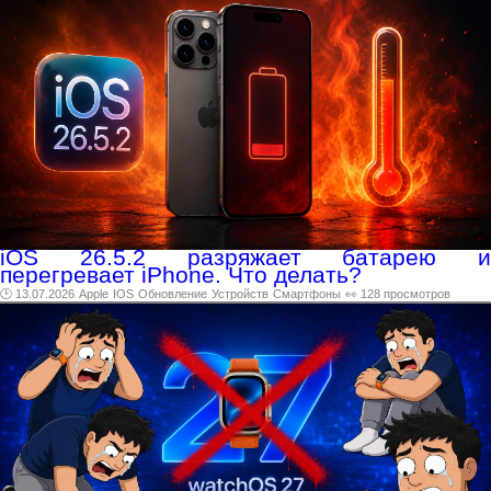
iOS 26.5.2 разряжает батарею и
перегревает iPhone. Что делать?
🕑 13.07.2026
Apple
IOS
Обновление
Устройств
Смартфоны
👀 128 просмотров