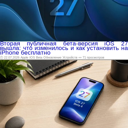
Вторая публичная бета-версия iOS 27
вышла: что изменилось и как установить на
iPhone бесплатно
🕑 22.07.2026
Apple
IOS
Beta
Обновление
Устройств
👀 71 просмотров