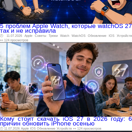
5 проблем Apple Watch, которые watchOS 27
так и не исправила
🕑 11.07.2026
Apple
Советы
Трюки
Watch
WatchOS
Обновление
IOS
Устройств
👀 124 просмотров
Кому стоит скачать iOS 27 в 2026 году: 6
причин обновить iPhone осенью
🕑 11.07.2026
Apple
IOS
Обновление
Устройств
👀 124 просмотров