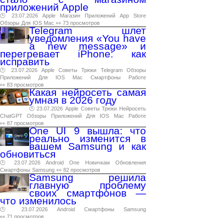
приложений Apple
🕑 23.07.2026
Apple
Магазин
Приложений
App
Store
Обзоры
Для
IOS
Mac
👀 73 просмотров
Telegram шлет
уведомления «You have
a new message» и
перегревает iPhone: как
исправить
🕑 23.07.2026
Apple
Советы
Трюки
Telegram
Обзоры
Приложений
Для
IOS
Mac
Смартфоны
Работе
👀 83 просмотров
Какая нейросеть самая
умная в 2026 году
🕑 23.07.2026
Apple
Советы
Трюки
Нейросеть
ChatGPT
Обзоры
Приложений
Для
IOS
Mac
Работе
👀 87 просмотров
One UI 9 вышла: что
реально изменится в
вашем Samsung и как
обновиться
🕑 23.07.2026
Android
One
Новичкам
Обновления
Смартфоны
Samsung
👀 82 просмотров
Samsung решила
главную проблему
своих смартфонов —
что изменилось
🕑 23.07.2026
Android
Смартфоны
Samsung
👀 71 просмотров