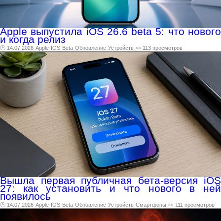
Apple выпустила iOS 26.6 beta 5: что нового
и когда релиз
🕑 14.07.2026
Apple
IOS
Beta
Обновление
Устройств
👀 113 просмотров
Вышла первая публичная бета-версия iOS
27: как установить и что нового в ней
появилось
🕑 14.07.2026
Apple
IOS
Beta
Обновление
Устройств
Смартфоны
👀 111 просмотров