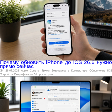
Почему обновить iPhone до iOS 26.6 нужно
прямо сейчас
🕑 28.07.2026
Apple
Советы
Трюки
Безопасность
Компьютеры
Обновление
IO
Устройств
Смартфоны
👀 51 просмотров