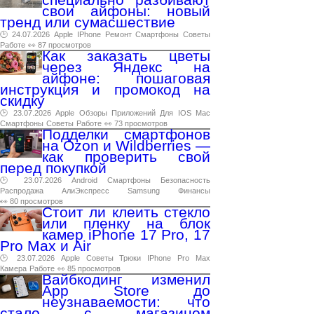
свои айфоны: новый
тренд или сумасшествие
🕑 24.07.2026
Apple
IPhone
Ремонт
Смартфоны
Советы
Работе
👀 87 просмотров
Как заказать цветы
через Яндекс на
айфоне: пошаговая
инструкция и промокод на
скидку
🕑 23.07.2026
Apple
Обзоры
Приложений
Для
IOS
Mac
Смартфоны
Советы
Работе
👀 73 просмотров
Подделки смартфонов
на Ozon и Wildberries —
как проверить свой
перед покупкой
🕑 23.07.2026
Android
Смартфоны
Безопасность
Распродажа
АлиЭкспресс
Samsung
Финансы
👀 80 просмотров
Стоит ли клеить стекло
или пленку на блок
камер iPhone 17 Pro, 17
Pro Max и Air
🕑 23.07.2026
Apple
Советы
Трюки
IPhone
Pro
Max
Камера
Работе
👀 85 просмотров
Вайбкодинг изменил
App Store до
неузнаваемости: что
стало с магазином