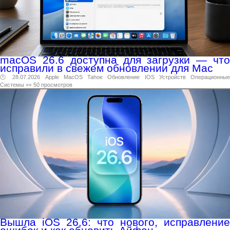
macOS 26.6 доступна для загрузки — что
исправили в свежем обновлении для Mac
🕑 28.07.2026
Apple
MacOS
Tahoe
Обновление
IOS
Устройств
Операционны
Системы
👀 50 просмотров
Вышла iOS 26.6: что нового, исправление