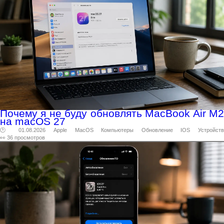
Почему я не буду обновлять MacBook Air M2
на macOS 27
🕑 01.08.2026
Apple
MacOS
Компьютеры
Обновление
IOS
Устройств
👀 36 просмотров