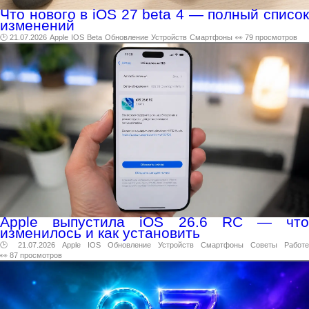
Что нового в iOS 27 beta 4 — полный список
изменений
🕑 21.07.2026
Apple
IOS
Beta
Обновление
Устройств
Смартфоны
👀 79 просмотров
Apple выпустила iOS 26.6 RC — что
изменилось и как установить
🕑 21.07.2026
Apple
IOS
Обновление
Устройств
Смартфоны
Советы
Работе
👀 87 просмотров