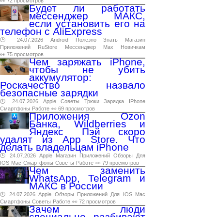
👀 72 просмотров
Будет ли работать
мессенджер МАКС,
если установить его на
телефон с AliExpress
🕑 24.07.2026
Android
Полезно
Знать
Магазин
Приложений
RuStore
Мессенджер
Max
Новичкам
👀 75 просмотров
Чем заряжать iPhone,
чтобы не убить
аккумулятор:
Роскачество назвало
безопасные зарядки
🕑 24.07.2026
Apple
Советы
Трюки
Зарядка
IPhone
Смартфоны
Работе
👀 69 просмотров
Приложения Ozon
Банка, Wildberries и
Яндекс Пэй скоро
удалят из App Store. Что
делать владельцам iPhone
🕑 24.07.2026
Apple
Магазин
Приложений
Обзоры
Для
IOS
Mac
Смартфоны
Советы
Работе
👀 79 просмотров
Чем заменить
WhatsApp, Telegram и
МАКС в России
🕑 24.07.2026
Apple
Обзоры
Приложений
Для
IOS
Mac
Смартфоны
Советы
Работе
👀 72 просмотров
Зачем люди
специально разбивают