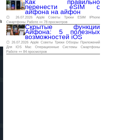
Как правильно
перенести eSIM с
айфона на айфон
🕑 26.07.2026
Apple
Советы
Трюки
ESIM
IPhone
а
Смартфоны
Работе
👀 78 просмотров
Скрытые функции
Айфона: 5 полезных
возможностей iOS
🕑 26.07.2026
Apple
Советы
Трюки
Обзоры
Приложений
Для
IOS
Mac
Операционные
Системы
Смартфоны
Работе
👀 84 просмотров