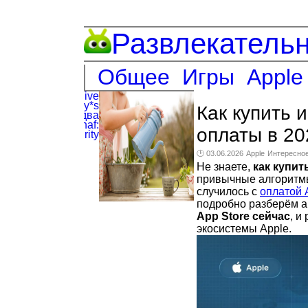
Развлекатель
Общее
Игры
Apple
Как купить 
оплаты в 20
🕑 03.06.2026
Apple
Интересно
Не знаете,
как купит
привычные алгоритмы
случилось с
оплатой 
подробно разберём а
App Store сейчас
, и
экосистемы Apple.