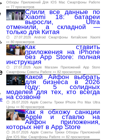
ь
Обзоры
Приложений
Для
IOS
Mac
Смартфоны
Работе
👀 77 просмотров
Слили все данные по
e
Xiaomi 18: батареи
выросли, Ultra
отменили, а складной —
только для Китая
🕑 27.07.2026
Android
Смартфоны
Китайские
Xiaomi
ь
👀 80 просмотров
Как ставить
приложения на iPhone
без App Store: полная
инструкция
🕑 27.07.2026
Apple
Магазин
Приложений
App
Store
e
Смартфоны
Советы
Работе
👀 82 просмотров
Какой Айфон выбрать
для бизнеса в 2026
году: 5 солидных
моделей для тех, кто всегда
е
на созвоне
e
🕑 26.07.2026
Apple
Советы
Трюки
IPhone
Pro
Max
Ultra
Цены
👀 80 просмотров
Как я обхожу санкции
Apple и ставлю на
Айфон приложения,
которых нет в App Store
🕑 26.07.2026
Apple
Советы
Трюки
Обзоры
Приложений
Для
IOS
Mac
Смартфоны
Работе
👀 82 просмотров