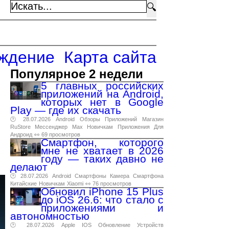
🔍
ждение
Карта сайта
Популярное 2 недели
ы
5 главных российских
приложений на Android,
которых нет в Google
Play — где их скачать
🕑 28.07.2026
Android
Обзоры
Приложений
Магазин
RuStore
Мессенджер
Max
Новичкам
Приложения
Для
Андроид
👀 69 просмотров
Смартфон, которого
мне не хватает в 2026
году — таких давно не
делают
🕑 28.07.2026
Android
Смартфоны
Камера
Смартфона
Китайские
Новичкам
Xiaomi
👀 76 просмотров
Обновил iPhone 15 Plus
до iOS 26.6: что стало с
приложениями и
автономностью
🕑 28.07.2026
Apple
IOS
Обновление
Устройств