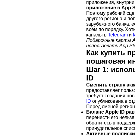
приложения, внутрии
приложение в App S
Поэтому рабочий сце
другого региона и по
зарубежного банка, е
всём по порядку. Хо
каналы в
Telegram
и
Подарочные карты A
использовать App Sto
Как купить п
пошаговая и
Шаг 1: испол
ID
Сменить страну акк
предоставляет пользо
требует создания но
ID
опубликована в отд
Перед сменой регион
Баланс Apple ID ра
перенести его нельзя.
обратитесь в поддерж
принудительное спис
Активные подписки