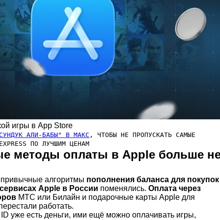
ой игры в App Store
СУНДУК АЛИ-БАБЫ" В МАКС
, ЧТОБЫ НЕ ПРОПУСКАТЬ САМЫЕ
EXPRESS ПО ЛУЧШИМ ЦЕНАМ
ые методы оплаты в Apple больше н
а привычные алгоритмы
пополнения баланса для покупок
сервисах Apple в России
поменялись.
Оплата через
оров
МТС или Билайн и подарочные карты Apple для
перестали работать.
ID уже есть деньги, ими ещё можно оплачивать игры,