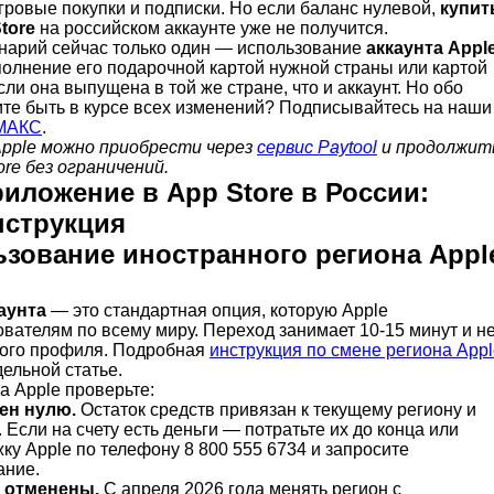
гровые покупки и подписки. Но если баланс нулевой,
купит
tore
на российском аккаунте уже не получится.
нарий сейчас только один — использование
аккаунта Appl
полнение его подарочной картой нужной страны или картой
сли она выпущена в той же стране, что и аккаунт. Но обо
тите быть в курсе всех изменений? Подписывайтесь на наши
МАКС
.
pple можно приобрести через
сервис Paytool
и продолжит
re без ограничений.
риложение в App Store в России:
нструкция
ьзование иностранного региона Appl
аунта
— это стандартная опция, которую Apple
вателям по всему миру. Переход занимает 10-15 минут и н
вого профиля. Подробная
инструкция по смене региона Appl
ельной статье.
а Apple проверьте:
вен нулю.
Остаток средств привязан к текущему региону и
 Если на счету есть деньги — потратьте их до конца или
ку Apple по телефону 8 800 555 6734 и запросите
ание.
 отменены.
С апреля 2026 года менять регион с