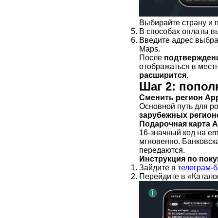
Выбирайте страну и 
В способах оплаты в
Введите адрес выбра
Maps.
После
подтверждени
отображаться в мест
расширится
.
Шаг 2: попол
Сменить регион App
Основной путь для р
зарубежных регион
Подарочная карта A
16-значный код на em
мгновенно. Банковска
передаются.
Инструкция по поку
Зайдите в
телеграм-б
Перейдите в «Катало