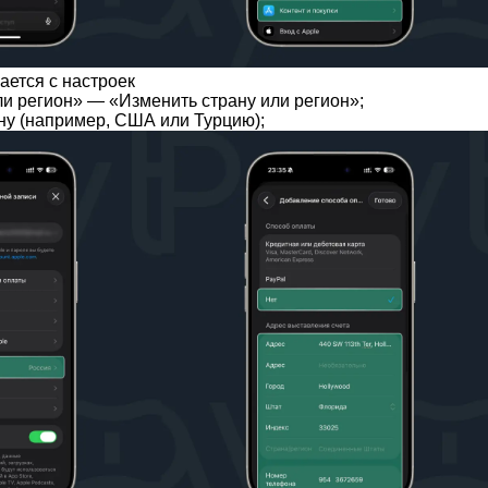
ается с настроек
и регион» — «Изменить страну или регион»;
ну (например, США или Турцию);