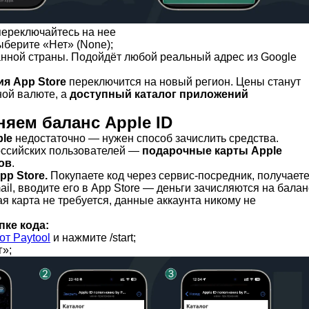
переключайтесь на нее
ыберите «Нет» (None);
нной страны. Подойдёт любой реальный адрес из Google
я App Store
переключится на новый регион. Цены станут
ной валюте, а
доступный каталог приложений
няем баланс Apple ID
le
недостаточно — нужен способ зачислить средства.
оссийских пользователей —
подарочные карты Apple
ов
.
pp Store.
Покупаете код через сервис-посредник, получает
ail, вводите его в App Store — деньги зачисляются на балан
я карта не требуется, данные аккаунта никому не
пке кода:
от Paytool
и нажмите /start;
г»;