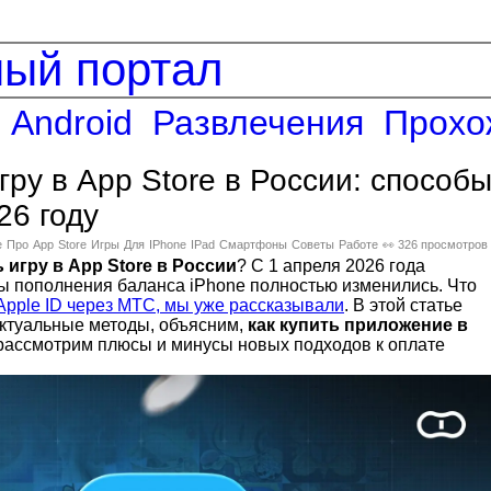
ный портал
Android
Развлечения
Прохо
игру в App Store в России: способ
26 году
е
Про
App
Store
Игры
Для
IPhone
IPad
Смартфоны
Советы
Работе
👀 326 просмотров
ь игру в App Store в России
? С 1 апреля 2026 года
 пополнения баланса iPhone полностью изменились. Что
Apple ID через МТС, мы уже рассказывали
. В этой статье
ктуальные методы, объясним,
как купить приложение в
 рассмотрим плюсы и минусы новых подходов к оплате