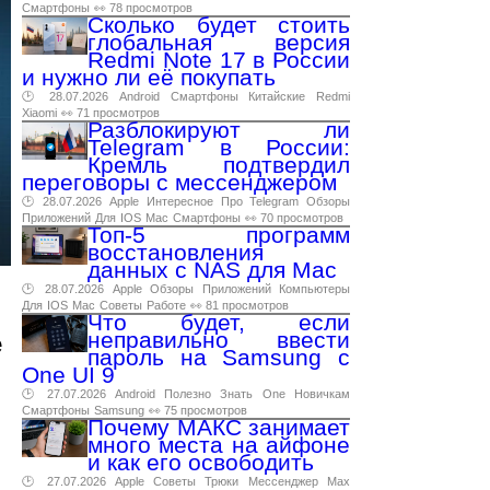
Смартфоны
👀 78 просмотров
Сколько будет стоить
глобальная версия
Redmi Note 17 в России
и нужно ли её покупать
🕑 28.07.2026
Android
Смартфоны
Китайские
Redmi
Xiaomi
👀 71 просмотров
Разблокируют ли
Telegram в России:
Кремль подтвердил
переговоры с мессенджером
🕑 28.07.2026
Apple
Интересное
Про
Telegram
Обзоры
Приложений
Для
IOS
Mac
Смартфоны
👀 70 просмотров
Топ-5 программ
восстановления
данных с NAS для Mac
🕑 28.07.2026
Apple
Обзоры
Приложений
Компьютеры
Для
IOS
Mac
Советы
Работе
👀 81 просмотров
Что будет, если
неправильно ввести
е
пароль на Samsung с
One UI 9
🕑 27.07.2026
Android
Полезно
Знать
One
Новичкам
Смартфоны
Samsung
👀 75 просмотров
Почему МАКС занимает
много места на айфоне
и как его освободить
🕑 27.07.2026
Apple
Советы
Трюки
Мессенджер
Max