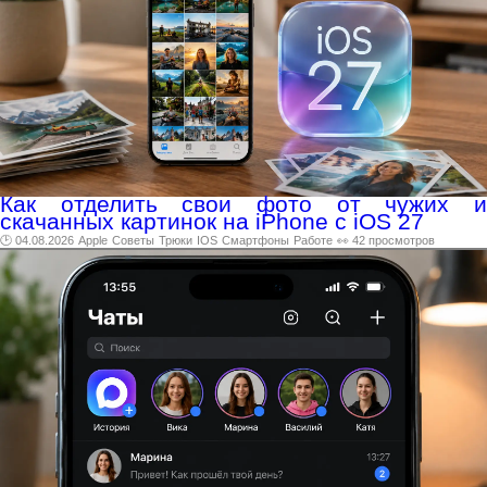
Как отделить свои фото от чужих и
скачанных картинок на iPhone с iOS 27
🕑 04.08.2026
Apple
Советы
Трюки
IOS
Смартфоны
Работе
👀 42 просмотров