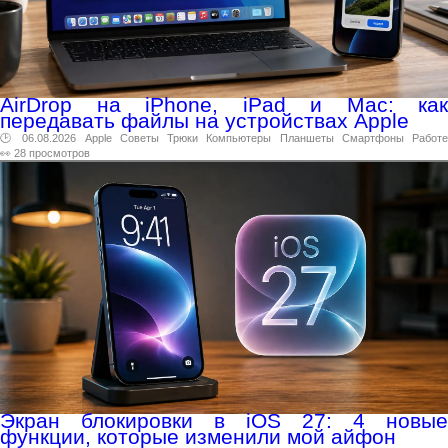
AirDrop на iPhone, iPad и Mac: как
передавать файлы на устройствах Apple
🕑 06.08.2026
Apple
Советы
Трюки
Компьютеры
Планшеты
Смартфоны
Работ
👀 28 просмотров
Экран блокировки в iOS 27: 4 новые
функции, которые изменили мой айфон