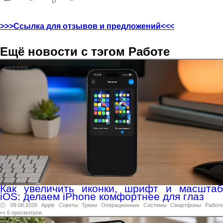
>>>Ссылка для отзывов и предложений<<<
Ещё новости с тэгом Работе
Как увеличить иконки, шрифт и масштаб
iOS: делаем iPhone комфортнее для глаз
🕑 09.08.2026
Apple
Советы
Трюки
Операционные
Системы
Смартфоны
Работ
👀 6 просмотров