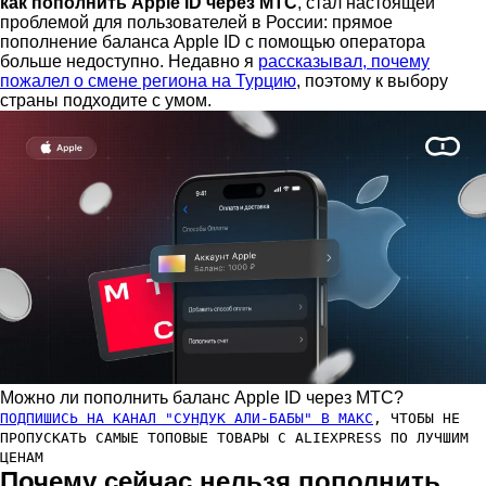
как пополнить Apple ID через МТС
, стал настоящей
проблемой для пользователей в России: прямое
пополнение баланса Apple ID с помощью оператора
больше недоступно. Недавно я
рассказывал, почему
пожалел о смене региона на Турцию
, поэтому к выбору
страны подходите с умом.
Можно ли пополнить баланс Apple ID через МТС?
ПОДПИШИСЬ НА КАНАЛ "СУНДУК АЛИ-БАБЫ" В МАКС
, ЧТОБЫ НЕ
ПРОПУСКАТЬ САМЫЕ ТОПОВЫЕ ТОВАРЫ С ALIEXPRESS ПО ЛУЧШИМ
ЦЕНАМ
Почему сейчас нельзя пополнить