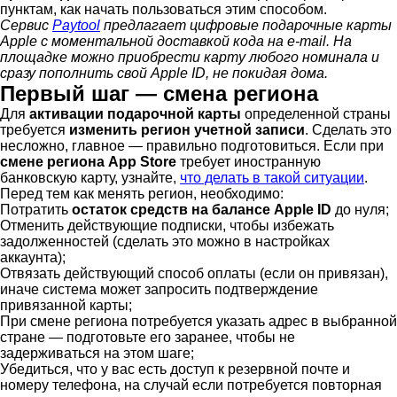
пунктам, как начать пользоваться этим способом.
Сервис
Paytool
предлагает цифровые подарочные карты
Apple с моментальной доставкой кода на e-mail. На
площадке можно приобрести карту любого номинала и
сразу пополнить свой Apple ID, не покидая дома.
Первый шаг — смена региона
Для
активации подарочной карты
определенной страны
требуется
изменить регион учетной записи
. Сделать это
несложно, главное — правильно подготовиться. Если при
смене региона App Store
требует иностранную
банковскую карту, узнайте,
что делать в такой ситуации
.
Перед тем как менять регион, необходимо:
Потратить
остаток средств на балансе Apple ID
до нуля;
Отменить действующие подписки, чтобы избежать
задолженностей (сделать это можно в настройках
аккаунта);
Отвязать действующий способ оплаты (если он привязан),
иначе система может запросить подтверждение
привязанной карты;
При смене региона потребуется указать адрес в выбранной
стране — подготовьте его заранее, чтобы не
задерживаться на этом шаге;
Убедиться, что у вас есть доступ к резервной почте и
номеру телефона, на случай если потребуется повторная