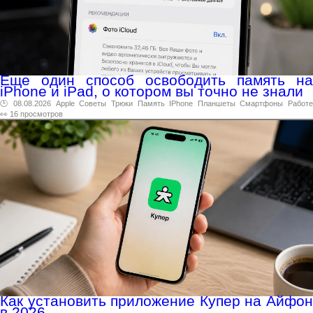
Еще один способ освободить память на
iPhone и iPad, о котором вы точно не знали
🕑 08.08.2026
Apple
Советы
Трюки
Память
IPhone
Планшеты
Смартфоны
Работ
👀 16 просмотров
Как установить приложение Купер на Айфон
в 2026