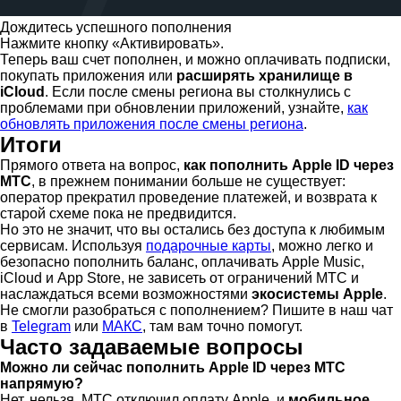
Дождитесь успешного пополнения
Нажмите кнопку «Активировать».
Теперь ваш счет пополнен, и можно оплачивать подписки,
покупать приложения или
расширять хранилище в
iCloud
. Если после смены региона вы столкнулись с
проблемами при обновлении приложений, узнайте,
как
обновлять приложения после смены региона
.
Итоги
Прямого ответа на вопрос,
как пополнить Apple ID через
МТС
, в прежнем понимании больше не существует:
оператор прекратил проведение платежей, и возврата к
старой схеме пока не предвидится.
Но это не значит, что вы остались без доступа к любимым
сервисам. Используя
подарочные карты
, можно легко и
безопасно пополнить баланс, оплачивать Apple Music,
iCloud и App Store, не зависеть от ограничений МТС и
наслаждаться всеми возможностями
экосистемы Apple
.
Не смогли разобраться с пополнением? Пишите в наш чат
в
Telegram
или
МАКС
, там вам точно помогут.
Часто задаваемые вопросы
Можно ли сейчас пополнить Apple ID через МТС
напрямую?
Нет, нельзя, МТС отключил оплату Apple, и
мобильное