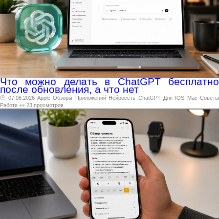
Что можно делать в ChatGPT бесплатно
после обновления, а что нет
🕑 07.08.2026
Apple
Обзоры
Приложений
Нейросеть
ChatGPT
Для
IOS
Mac
Совет
Работе
👀 23 просмотров