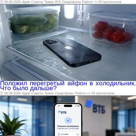
🕑 06.08.2026
Apple
Советы
Трюки
IOS
Смартфоны
Работе
👀 25 просмотров
Положил перегретый айфон в холодильник.
Что было дальше?
🕑 06.08.2026
Apple
Советы
Трюки
Смартфоны
Работе
👀 29 просмотров