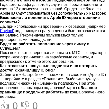
Можно ли оплатить iCloud подарочной картой на год?
Годового тарифа для этой услуги нет. Просто пополните
счет на 12 ежемесячных списаний. Средства с баланса
Apple ID будут списываться без дополнительных настроек.
Безопасно ли пополнять Apple ID через сторонние
сервисы?
Да, при использовании проверенных сервисов (например,
Paytool
) код приходит сразу, а деньги быстро зачисляются
на баланс. Рекомендуем пользоваться только
проверенными площадками.
Будет ли работать пополнение через симку в
будущем?
Пока неизвестно, вернется ли оплата с МТС — операторы
сохраняют ограничения на зарубежные сервисы, и
предпосылок к отмене этого запрета нет.
Как отключить ненужные подписки и не потерять
доступ к хранилищу iCloud?
Зайдите в «Настройки» — нажмите на свое имя (Apple ID)
— перейдите в раздел «Подписки». Выберите нужную
подписку и нажмите «Отменить подписку». При этом
оплаченное с помощью подарочной карты
облачное
хранилище продолжит работать
до конца оплаченного
периода.
👍 0
👎 0