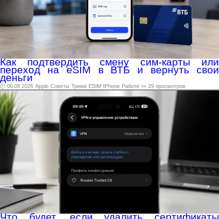
Как подтвердить смену сим-карты или
переход на eSIM в ВТБ и вернуть свои
деньги
🕑 06.08.2026
Apple
Советы
Трюки
ESIM
IPhone
Работе
👀 29 просмотров
Что будет, если удалить сертификаты