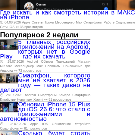
Где искать и как смотреть истории в МАКС
на iPhone
🕑 04.08.2026
Apple
Советы
Трюки
Мессенджер
Max
Смартфоны
Работе
Социальны
Сети
IOS
👀 36 просмотров
Популярное 2 недели
5 главных российских
приложений на Android,
которых нет в Google
Play — где их скачать
🕑 28.07.2026
Android
Обзоры
Приложений
Магазин
RuStore
Мессенджер
Max
Новичкам
Приложения
Для
Андроид
👀 73 просмотров
Смартфон, которого
мне не хватает в 2026
году — таких давно не
делают
🕑 28.07.2026
Android
Смартфоны
Камера
Смартфона
Китайские
Новичкам
Xiaomi
👀 81 просмотров
Обновил iPhone 15 Plus
до iOS 26.6: что стало с
приложениями и
автономностью
🕑 28.07.2026
Apple
IOS
Обновление
Устройств
Смартфоны
👀 81 просмотров
Сколько будет стоить