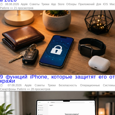
🕑 08.08.2026
Apple
Советы
Трюки
App
Store
Обзоры
Приложений
Для
IOS
Mac
Работе
👀 21 просмотров
9 функций iPhone, которые защитят его от
кражи
🕑 07.08.2026
Apple
Советы
Трюки
Безопасность
Операционные
Системы
Смартфоны
Работе
👀 28 просмотров