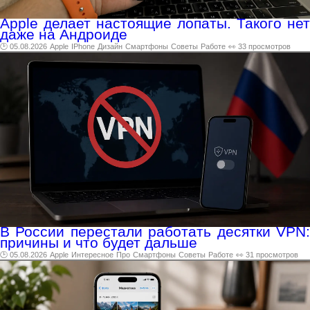
Apple делает настоящие лопаты. Такого нет
даже на Андроиде
🕑 05.08.2026
Apple
IPhone
Дизайн
Смартфоны
Советы
Работе
👀 33 просмотров
В России перестали работать десятки VPN:
причины и что будет дальше
🕑 05.08.2026
Apple
Интересное
Про
Смартфоны
Советы
Работе
👀 31 просмотров