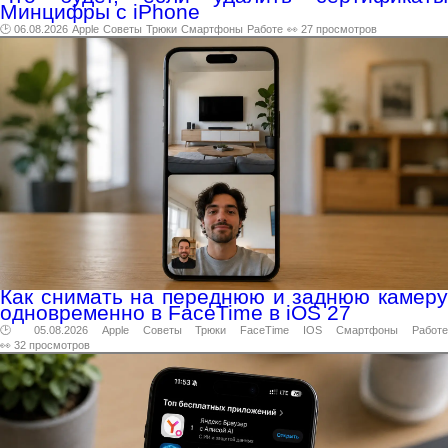
Минцифры с iPhone
🕑 06.08.2026
Apple
Советы
Трюки
Смартфоны
Работе
👀 27 просмотров
Как снимать на переднюю и заднюю камеру
одновременно в FaceTime в iOS 27
🕑 05.08.2026
Apple
Советы
Трюки
FaceTime
IOS
Смартфоны
Работ
👀 32 просмотров