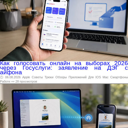
Как голосовать онлайн на выборах 2026
через Госуслуги: заявление на ДЭГ с
айфона
🕑 06.08.2026
Apple
Советы
Трюки
Обзоры
Приложений
Для
IOS
Mac
Смартфон
Работе
👀 28 просмотров