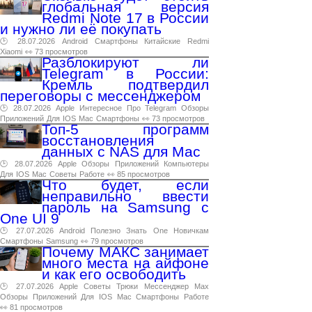
глобальная версия
Redmi Note 17 в России
и нужно ли её покупать
🕑 28.07.2026
Android
Смартфоны
Китайские
Redmi
Xiaomi
👀 73 просмотров
Разблокируют ли
Telegram в России:
Кремль подтвердил
переговоры с мессенджером
🕑 28.07.2026
Apple
Интересное
Про
Telegram
Обзоры
Приложений
Для
IOS
Mac
Смартфоны
👀 73 просмотров
Топ-5 программ
восстановления
данных с NAS для Mac
🕑 28.07.2026
Apple
Обзоры
Приложений
Компьютеры
Для
IOS
Mac
Советы
Работе
👀 85 просмотров
Что будет, если
неправильно ввести
пароль на Samsung с
One UI 9
🕑 27.07.2026
Android
Полезно
Знать
One
Новичкам
Смартфоны
Samsung
👀 79 просмотров
Почему МАКС занимает
много места на айфоне
и как его освободить
🕑 27.07.2026
Apple
Советы
Трюки
Мессенджер
Max
Обзоры
Приложений
Для
IOS
Mac
Смартфоны
Работе
👀 81 просмотров