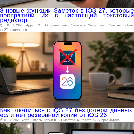
3 новые функции Заметок в iOS 27, которые
превратили их в настоящий текстовый
редактор
🕑 07.08.2026
Apple
IOS
Операционные
Системы
Смартфоны
Советы
Работе
👀 27 просмотров
Как откатиться с iOS 27 без потери данных,
если нет резервной копии от iOS 26
🕑 07.08.2026
Apple
Советы
Трюки
IOS
Смартфоны
Работе
👀 27 просмотров