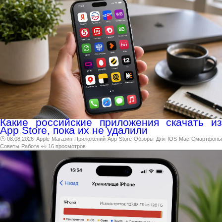
Какие российские приложения скачать из
App Store, пока их не удалили
🕑 08.08.2026
Apple
Магазин
Приложений
App
Store
Обзоры
Для
IOS
Mac
Смартфон
Советы
Работе
👀 16 просмотров