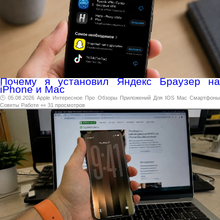
Почему я установил Яндекс Браузер на
iPhone и Mac
🕑 05.08.2026
Apple
Интересное
Про
Обзоры
Приложений
Для
IOS
Mac
Смартфон
Советы
Работе
👀 31 просмотров