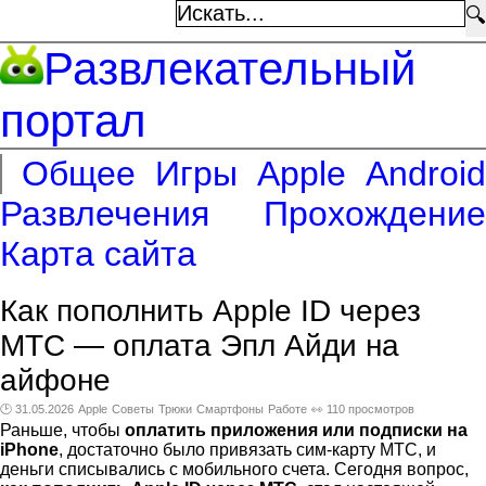
🔍
Развлекательный
портал
Общее
Игры
Apple
Android
Развлечения
Прохождение
Карта сайта
Как пополнить Apple ID через
МТС — оплата Эпл Айди на
айфоне
🕑 31.05.2026
Apple
Советы
Трюки
Смартфоны
Работе
👀 110 просмотров
Раньше, чтобы
оплатить приложения или подписки на
iPhone
, достаточно было привязать сим-карту МТС, и
деньги списывались с мобильного счета. Сегодня вопрос,