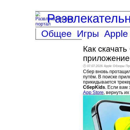
Развлекатель
Общее
Игры
Apple
Как скачать
приложение 
🕑 07.07.2026
Apple
Обзоры
Пр
Сбер вновь протащи
путём. В поиске при
прикидывается трекер
СберKids
. Если вам
App Store
, вернуть и