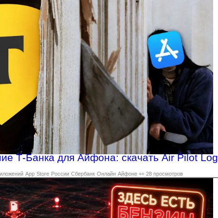
е Т-Банка для Айфона: скачать Air Pilot Log
иложений
App
Store
России
Сбербанк
Онлайн
Айфоне
👀 28 просмотров