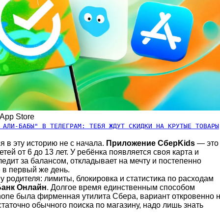
App Store
 АЛИ-БАБЫ" В ТЕЛЕГРАМ: ТЕБЯ ЖДУТ СКИДКИ НА КРУТЫЕ ТОВАРЫ
я в эту историю не с начала.
Приложение СберKids
— это
тей от 6 до 13 лет. У ребёнка появляется своя карта и
ледит за балансом, откладывает на мечту и постепенно
ё в первый же день.
у родителя: лимиты, блокировка и статистика по расходам
анк Онлайн
. Долгое время единственным способом
Phone была фирменная утилита Сбера, вариант откровенно 
таточно обычного поиска по магазину, надо лишь знать