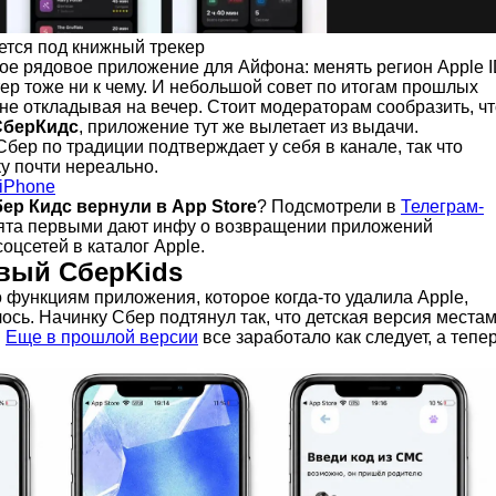
тся под книжный трекер
бое рядовое приложение для Айфона: менять регион Apple 
ер тоже ни к чему. И небольшой совет по итогам прошлых
, не откладывая на вечер. Стоит модераторам сообразить, ч
СберКидс
, приложение тут же вылетает из выдачи.
бер по традиции подтверждает у себя в канале, так что
у почти нереально.
 iPhone
ер Кидс вернули в App Store
? Подсмотрели в
Телеграм-
бята первыми дают инфу о возвращении приложений
оцсетей в каталог Apple.
овый СберKids
о функциям приложения, которое когда-то удалила Apple,
лось. Начинку Сбер подтянул так, что детская версия места
.
Еще в прошлой версии
все заработало как следует, а тепе