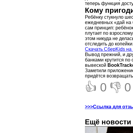
теперь функция досту
Кому пригоди
Ребёнку стукнуло шес
ежедневных «дай на б
сам принцип: ребёнок
плутает по взрослом
этом никуда не делас
отследить до копейки
Скачать СберKids на
Вывод прежний, и дру
банками крутится по о
вывеской
BookTrack
Заметили приложение
придётся возвращатьс
👍 0
👎 0
>>>Ссылка для отз
Ещё новости