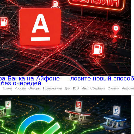
а-Банка на Айфоне — ловите новый способ
 без очередей
Трюки
России
Обзоры
Приложений
Для
IOS
Mac
Сбербанк
Онлайн
Айфоне