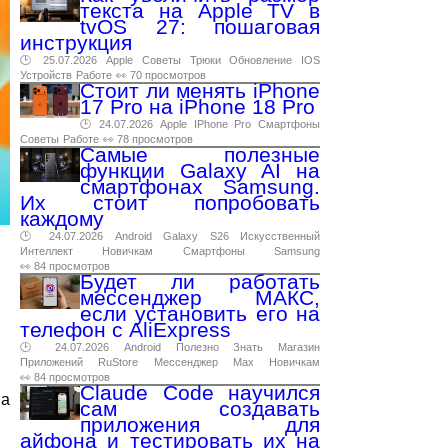
текста на Apple TV в
tvOS 27: пошаговая
инструкция
🕑 25.07.2026
Apple
Советы
Трюки
Обновление
IOS
Устройств
Работе
👀 70 просмотров
Стоит ли менять iPhone
17 Pro на iPhone 18 Pro
🕑 24.07.2026
Apple
IPhone
Pro
Смартфоны
Советы
Работе
👀 78 просмотров
Самые полезные
функции Galaxy AI на
смартфонах Samsung.
Их стоит попробовать
каждому
🕑 24.07.2026
Android
Galaxy
S26
Искусственный
Интеллект
Новичкам
Смартфоны
Samsung
👀 84 просмотров
Будет ли работать
мессенджер МАКС,
если установить его на
телефон с AliExpress
🕑 24.07.2026
Android
Полезно
Знать
Магазин
Приложений
RuStore
Мессенджер
Max
Новичкам
👀 84 просмотров
Claude Code научился
на
сам создавать
приложения для
айфона и тестировать их на