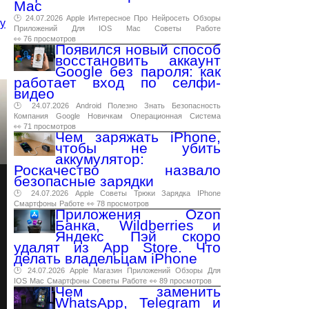
Mac
🕑 24.07.2026
Apple
Интересное
Про
Нейросеть
Обзоры
у
Приложений
Для
IOS
Mac
Советы
Работе
👀 76 просмотров
Появился новый способ
восстановить аккаунт
Google без пароля: как
работает вход по селфи-
видео
🕑 24.07.2026
Android
Полезно
Знать
Безопасность
Компания
Google
Новичкам
Операционная
Система
👀 71 просмотров
Чем заряжать iPhone,
чтобы не убить
аккумулятор:
Роскачество назвало
безопасные зарядки
🕑 24.07.2026
Apple
Советы
Трюки
Зарядка
IPhone
Смартфоны
Работе
👀 78 просмотров
Приложения Ozon
Банка, Wildberries и
Яндекс Пэй скоро
удалят из App Store. Что
делать владельцам iPhone
🕑 24.07.2026
Apple
Магазин
Приложений
Обзоры
Для
IOS
Mac
Смартфоны
Советы
Работе
👀 89 просмотров
Чем заменить
WhatsApp, Telegram и