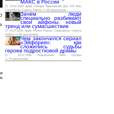
МАКС в России
🕑 24.07.2026
Apple
Обзоры
Приложений
Для
IOS
Mac
Смартфоны
Советы
Работе
👀 80 просмотров
Зачем люди
ID
специально разбивают
свои айфоны: новый
то
тренд или сумасшествие
🕑 24.07.2026
Apple
IPhone
Ремонт
Смартфоны
Советы
Работе
👀 98 просмотров
Чем закончился сериал
«Эйфория»: как
сложились судьбы
героев подростковой драмы
🕑 24.07.2026
Развлечения
Кино
Обзоры
👀 74 просмотров
ми
рь