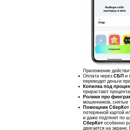
Приложение действи
Оплата через
СБП
и 
переводит деньги при
Копилка под проце
прирастают процента
Ролики про фингра
мошенников, снятые т
Помощник СберКот н
потерянной картой и
и даже подтянет по 
СберКот
особенно ра
двигается на экране.