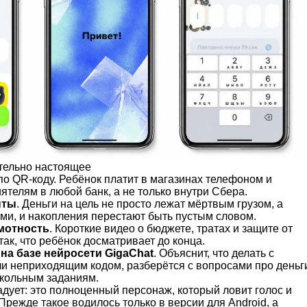
тельно настоящее
по QR-коду. Ребёнок платит в магазинах телефоном и
ятелям в любой банк, а не только внутри Сбера.
нты
. Деньги на цель не просто лежат мёртвым грузом, а
ми, и накопления перестают быть пустым словом.
мотность
. Короткие видео о бюджете, тратах и защите от
ак, что ребёнок досматривает до конца.
а базе нейросети GigaChat
. Объяснит, что делать с
ли неприходящим кодом, разберётся с вопросами про деньг
школьным заданиям.
дует: это полноценный персонаж, который ловит голос и
 Прежде такое водилось только в версии для Android, а