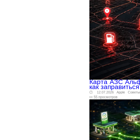
Карта АЗС Альф
как заправиться
🕑 12.07.2026
Apple
Советы
👀 55 просмотров