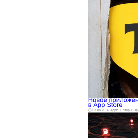
Новое приложени
в App Store
🕑 03.08.2026
Apple
Обзоры
Пр