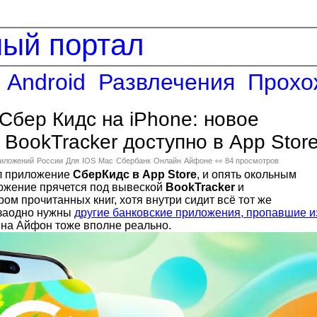
ный портал
Android
Развлечения
Прохо
 Сбер Кидс на iPhone: новое
BookTracker доступно в App Stor
иложений
России
Для
IOS
Mac
Сбербанк
Онлайн
Айфоне
👀 84 просмотров
л приложение
СберКидс в App Store
, и опять окольным
ложение прячется под вывеской
BookTracker
и
ом прочитанных книг, хотя внутри сидит всё тот же
 заодно нужны
другие банковские приложения, пропавшие и
х на Айфон тоже вполне реально.