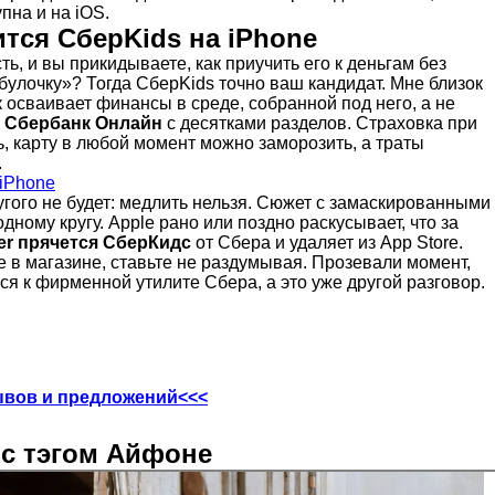
пна и на iOS.
тся СберKids на iPhone
ть, и вы прикидываете, как приучить его к деньгам без
улочку»? Тогда СберKids точно ваш кандидат. Мне близок
 осваивает финансы в среде, собранной под него, а не
у
Сбербанк Онлайн
с десятками разделов. Страховка при
ь, карту в любой момент можно заморозить, а траты
.
 iPhone
гого не будет: медлить нельзя. Сюжет с замаскированными
дному кругу. Apple рано или поздно раскусывает, что за
er прячется СберКидс
от Сбера и удаляет из App Store.
 в магазине, ставьте не раздумывая. Прозевали момент,
я к фирменной утилите Сбера, а это уже другой разговор.
ывов и предложений<<<
 с тэгом Айфоне