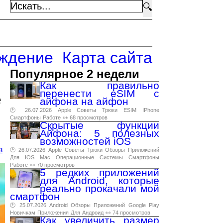
🔍
ждение
Карта сайта
Популярное 2 недели
Как правильно
перенести eSIM с
e
айфона на айфон
🕑 26.07.2026
Apple
Советы
Трюки
ESIM
IPhone
Смартфоны
Работе
👀 68 просмотров
Скрытые функции
Айфона: 5 полезных
возможностей iOS
з
🕑 26.07.2026
Apple
Советы
Трюки
Обзоры
Приложений
Для
IOS
Mac
Операционные
Системы
Смартфоны
Работе
👀 70 просмотров
5 редких приложений
для Android, которые
реально прокачали мой
смартфон
🕑 25.07.2026
Android
Обзоры
Приложений
Google
Play
Новичкам
Приложения
Для
Андроид
👀 74 просмотров
Как увеличить размер