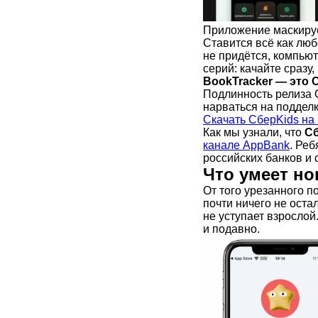
Приложение маскируе
Ставится всё как лю
не придётся, компьют
серий: качайте сразу
BookTracker — это 
Подлинность релиза С
нарваться на подделк
Скачать СберKids на
Как мы узнали, что
Сб
канале AppBank
. Ре
российских банков и с
Что умеет н
От того урезанного п
почти ничего не оста
не уступает взрослой
и подавно.