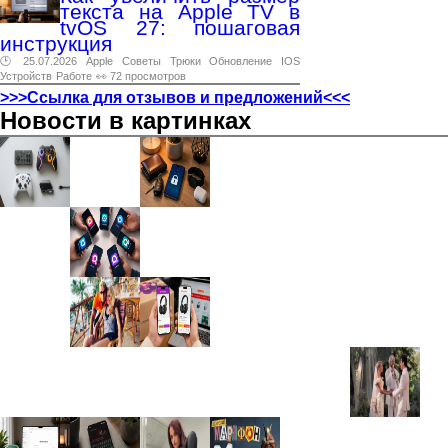
текста на Apple TV в
tvOS 27: пошаговая
инструкция
🕑 25.07.2026
Apple
Советы
Трюки
Обновление
IOS
Устройств
Работе
👀 72 просмотров
>>>Ссылка для отзывов и предложений<<<
Новости в картинках