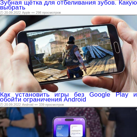
Зубная щётка для отбеливания зубов. Какую
выбрать
🕑 20.09.2022
Apple
👀 298 просмотров
Как установить игры без Google Play и
обойти ограничения Android
🕑 20.09.2022
Android
👀 339 просмотров