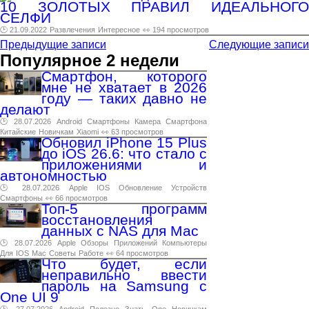
10 ЗОЛОТЫХ ПРАВИЛ ИДЕАЛЬНОГО
СЕЛФИ
🕑 21.09.2022
Развлечения
Интересное
👀 194 просмотров
Предыдущие записи
Следующие записи
Популярное 2 недели
Смартфон, которого
мне не хватает в 2026
году — таких давно не
делают
🕑 28.07.2026
Android
Смартфоны
Камера
Смартфона
Китайские
Новичкам
Xiaomi
👀 63 просмотров
Обновил iPhone 15 Plus
до iOS 26.6: что стало с
приложениями и
автономностью
🕑 28.07.2026
Apple
IOS
Обновление
Устройств
Смартфоны
👀 66 просмотров
Топ-5 программ
восстановления
данных с NAS для Mac
🕑 28.07.2026
Apple
Обзоры
Приложений
Компьютеры
Для
IOS
Mac
Советы
Работе
👀 64 просмотров
Что будет, если
неправильно ввести
пароль на Samsung с
One UI 9