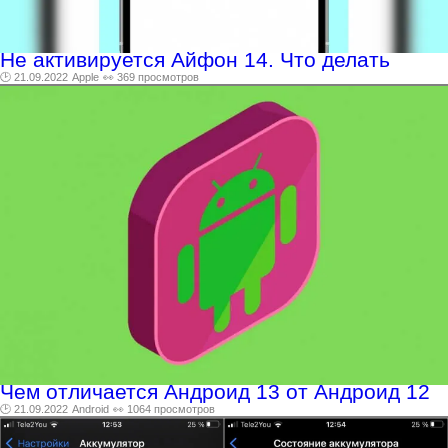
Не активируется Айфон 14. Что делать
🕑 21.09.2022
Apple
👀 369 просмотров
Чем отличается Андроид 13 от Андроид 12
🕑 21.09.2022
Android
👀 1064 просмотров