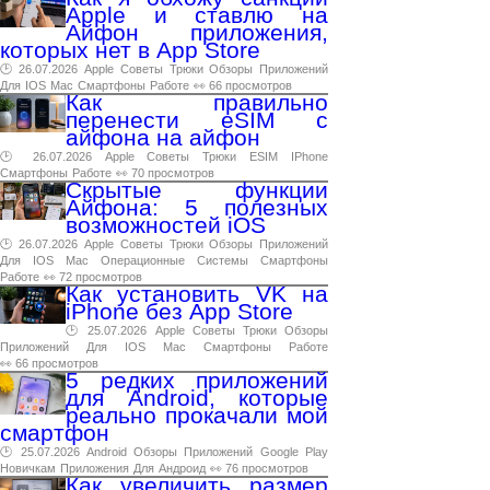
Apple и ставлю на
Айфон приложения,
которых нет в App Store
🕑 26.07.2026
Apple
Советы
Трюки
Обзоры
Приложений
Для
IOS
Mac
Смартфоны
Работе
👀 66 просмотров
Как правильно
перенести eSIM с
айфона на айфон
🕑 26.07.2026
Apple
Советы
Трюки
ESIM
IPhone
Смартфоны
Работе
👀 70 просмотров
Скрытые функции
Айфона: 5 полезных
возможностей iOS
🕑 26.07.2026
Apple
Советы
Трюки
Обзоры
Приложений
Для
IOS
Mac
Операционные
Системы
Смартфоны
Работе
👀 72 просмотров
Как установить VK на
iPhone без App Store
🕑 25.07.2026
Apple
Советы
Трюки
Обзоры
Приложений
Для
IOS
Mac
Смартфоны
Работе
👀 66 просмотров
5 редких приложений
для Android, которые
реально прокачали мой
смартфон
🕑 25.07.2026
Android
Обзоры
Приложений
Google
Play
Новичкам
Приложения
Для
Андроид
👀 76 просмотров
Как увеличить размер