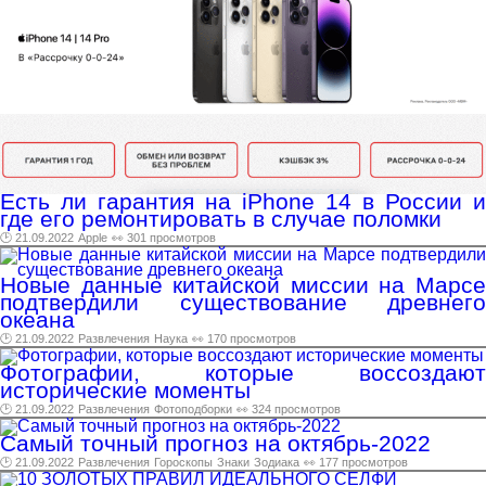
Есть ли гарантия на iPhone 14 в России и
где его ремонтировать в случае поломки
🕑 21.09.2022
Apple
👀 301 просмотров
Новые данные китайской миссии на Марсе
подтвердили существование древнего
океана
🕑 21.09.2022
Развлечения
Наука
👀 170 просмотров
Фотографии, которые воссоздают
исторические моменты
🕑 21.09.2022
Развлечения
Фотоподборки
👀 324 просмотров
Самый точный прогноз на октябрь-2022
🕑 21.09.2022
Развлечения
Гороскопы
Знаки
Зодиака
👀 177 просмотров