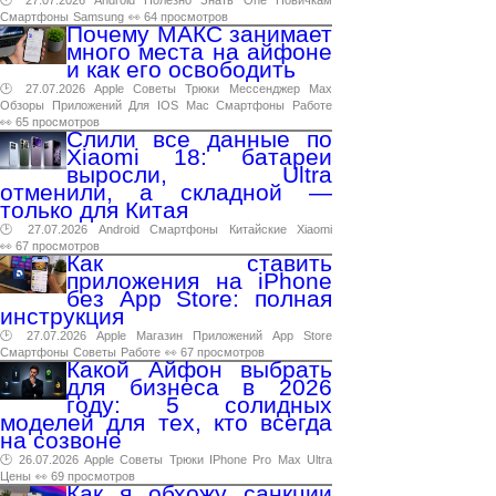
🕑 27.07.2026
Android
Полезно
Знать
One
Новичкам
Смартфоны
Samsung
👀 64 просмотров
Почему МАКС занимает
много места на айфоне
и как его освободить
🕑 27.07.2026
Apple
Советы
Трюки
Мессенджер
Max
Обзоры
Приложений
Для
IOS
Mac
Смартфоны
Работе
👀 65 просмотров
Слили все данные по
Xiaomi 18: батареи
выросли, Ultra
отменили, а складной —
только для Китая
🕑 27.07.2026
Android
Смартфоны
Китайские
Xiaomi
👀 67 просмотров
Как ставить
приложения на iPhone
без App Store: полная
инструкция
🕑 27.07.2026
Apple
Магазин
Приложений
App
Store
Смартфоны
Советы
Работе
👀 67 просмотров
Какой Айфон выбрать
для бизнеса в 2026
году: 5 солидных
моделей для тех, кто всегда
на созвоне
🕑 26.07.2026
Apple
Советы
Трюки
IPhone
Pro
Max
Ultra
Цены
👀 69 просмотров
Как я обхожу санкции