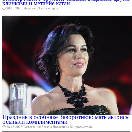
клинками и метание катан
🕑 28.08.2025
Игры
👀 53 просмотров
Праздник в особняке Заворотнюк: мать актрисы
осыпали комплиментами
🕑 28.08.2025
Развлечения
Звезды
Новости
👀 52 просмотров