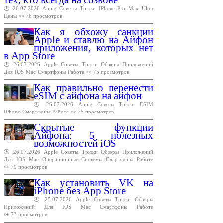
🕑 26.07.2026
Apple
Советы
Трюки
IPhone
Pro
Max
Ultra
Цены
👀 76 просмотров
Как я обхожу санкции
Apple и ставлю на Айфон
приложения, которых нет
в App Store
🕑 26.07.2026
Apple
Советы
Трюки
Обзоры
Приложений
Для
IOS
Mac
Смартфоны
Работе
👀 75 просмотров
Как правильно перенести
eSIM с айфона на айфон
🕑 26.07.2026
Apple
Советы
Трюки
ESIM
IPhone
Смартфоны
Работе
👀 75 просмотров
Скрытые функции
Айфона: 5 полезных
возможностей iOS
🕑 26.07.2026
Apple
Советы
Трюки
Обзоры
Приложений
Для
IOS
Mac
Операционные
Системы
Смартфоны
Работе
👀 79 просмотров
Как установить VK на
iPhone без App Store
🕑 25.07.2026
Apple
Советы
Трюки
Обзоры
Приложений
Для
IOS
Mac
Смартфоны
Работе
👀 73 просмотров