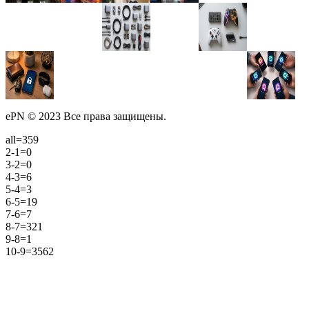
ePN © 2023 Все права защищены.
all=359
2-1=0
3-2=0
4-3=6
5-4=3
6-5=19
7-6=7
8-7=321
9-8=1
10-9=3562