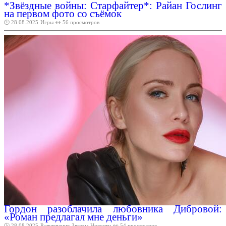
*Звёздные войны: Старфайтер*: Райан Гослинг
на первом фото со съёмок
🕑 28.08.2025
Игры
👀 56 просмотров
Гордон разоблачила любовника Дибровой:
«Роман предлагал мне деньги»
🕑 28.08.2025
Развлечения
Звезды
Новости
👀 54 просмотров