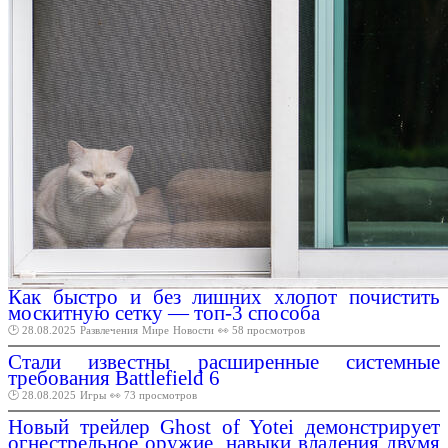
Как быстро и без лишних хлопот почистить
москитную сетку — топ-3 способа
🕑 28.08.2025
Развлечения
Мире
Новости
👀 58 просмотров
Стали известны расширенные системные
требования Battlefield 6
🕑 28.08.2025
Игры
👀 73 просмотров
Новый трейлер Ghost of Yotei демонстрирует
огнестрельное оружие, навыки владения двумя