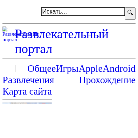
🔍
Развлекательный
портал
Общее
Игры
Apple
Android
Развлечения
Прохождение
Карта сайта