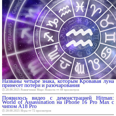
Названы четыре знака, которым Кровавая луна
принесет потери и разочарования
🕑 28.08.2025
Развлечения
Мире
Новости
👀 49 просмотров
Появилось видео с демонстрацией Hitman:
World of Assassination на iPhone 16 Pro Max с
чипом A18 Pro
🕑 28.08.2025
Игры
👀 72 просмотров