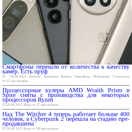
Смартфоны перешли от количества к качеству
камер. Есть пруф
🕑 28.08.2025
Android
Аналитика
Камера
Смартфона
Мобильные
Технологии
👀 55 просмотров
Процессорные кулеры AMD Wraith Prism и
Spire сняты с производства для некоторых
процессоров Ryzen
🕑 28.08.2025
Игры
👀 47 просмотров
Над The Witcher 4 теперь работает больше 400
человек, а Cyberpunk 2 перешла на стадию пре-
продакшена
🕑 28.08.2025
Игры
👀 58 просмотров