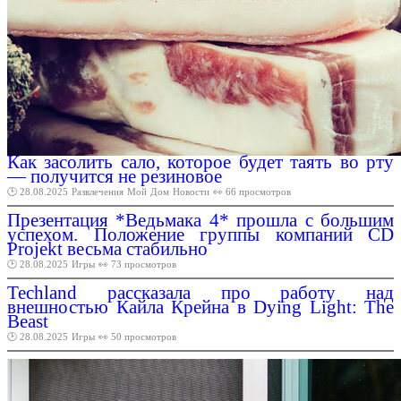
Как засолить сало, которое будет таять во рту
— получится не резиновое
🕑 28.08.2025
Развлечения
Мой
Дом
Новости
👀 66 просмотров
Презентация *Ведьмака 4* прошла с большим
успехом. Положение группы компаний CD
Projekt весьма стабильно
🕑 28.08.2025
Игры
👀 73 просмотров
Techland рассказала про работу над
внешностью Кайла Крейна в Dying Light: The
Beast
🕑 28.08.2025
Игры
👀 50 просмотров