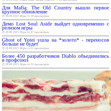
Для Mafia: The Old Country вышло первое
крупное обновление
🕑 28.08.2025
Игры
👀 59 просмотров
Демо Lost Soul Aside выйдет одновременно с
релизом игры
🕑 28.08.2025
Игры
👀 47 просмотров
Ghost of Yotei ушла на *золото* - переносов
больше не будет
🕑 28.08.2025
Игры
👀 51 просмотров
Более 450 разработчиков Diablo объединились
в профсоюз
🕑 28.08.2025
Игры
👀 51 просмотров