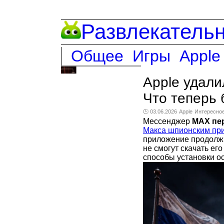
Развлекатель
Общее
Игры
Apple
Apple удали
Что теперь 
🕑 03.06.2026
Apple
Интересно
Мессенджер
MAX пер
Макса шпионским пр
приложение продолжи
не смогут скачать ег
способы установки ос