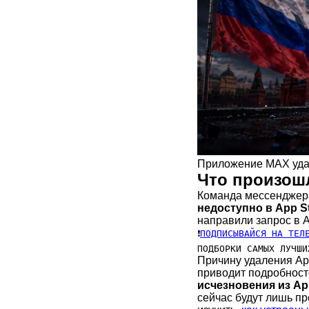
Приложение MAX удале
Что произошл
Команда мессенджер
недоступно в App S
направили запрос в 
❗
ПОДПИСЫВАЙСЯ НА ТЕЛ
ПОДБОРКИ САМЫХ ЛУЧШИ
Причину удаления App
приводит подробност
исчезновения из Ap
сейчас будут лишь п