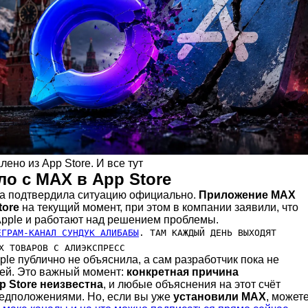
но из App Store. И все тут
о с MAX в App Store
а подтвердила ситуацию официально.
Приложение MAX
tore
на текущий момент, при этом в компании заявили, что
Apple и работают над решением проблемы.
ЕГРАМ-КАНАЛ СУНДУК АЛИБАБЫ
. ТАМ КАЖДЫЙ ДЕНЬ ВЫХОДЯТ
Х ТОВАРОВ С АЛИЭКСПРЕСС
le публично не объяснила, а сам разработчик пока не
ей. Это важный момент:
конкретная причина
p Store неизвестна
, и любые объяснения на этот счёт
редположениями. Но, если вы уже
установили МАХ
, может