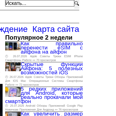
🔍
ждение
Карта сайта
Популярное 2 недели
Как правильно
перенести eSIM с
айфона на айфон
🕑 26.07.2026
Apple
Советы
Трюки
ESIM
IPhone
Смартфоны
Работе
👀 70 просмотров
Скрытые функции
Айфона: 5 полезных
возможностей iOS
e
е
🕑 26.07.2026
Apple
Советы
Трюки
Обзоры
Приложений
Для
IOS
Mac
Операционные
Системы
Смартфоны
Работе
👀 72 просмотров
5 редких приложений
для Android, которые
реально прокачали мой
смартфон
🕑 25.07.2026
Android
Обзоры
Приложений
Google
Play
Новичкам
Приложения
Для
Андроид
👀 76 просмотров
Как увеличить размер