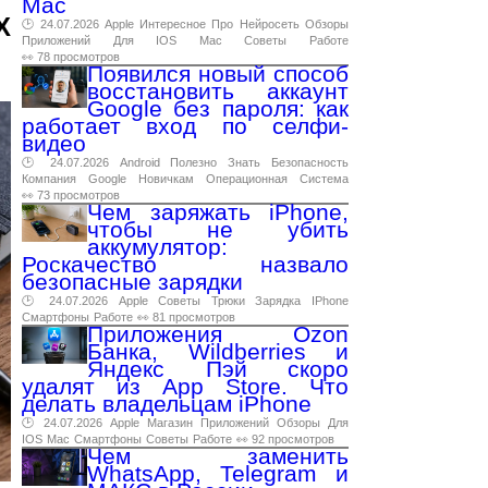
Mac
X
🕑 24.07.2026
Apple
Интересное
Про
Нейросеть
Обзоры
Приложений
Для
IOS
Mac
Советы
Работе
👀 78 просмотров
Появился новый способ
восстановить аккаунт
Google без пароля: как
работает вход по селфи-
видео
🕑 24.07.2026
Android
Полезно
Знать
Безопасность
Компания
Google
Новичкам
Операционная
Система
👀 73 просмотров
Чем заряжать iPhone,
чтобы не убить
аккумулятор:
Роскачество назвало
безопасные зарядки
🕑 24.07.2026
Apple
Советы
Трюки
Зарядка
IPhone
Смартфоны
Работе
👀 81 просмотров
Приложения Ozon
Банка, Wildberries и
Яндекс Пэй скоро
удалят из App Store. Что
делать владельцам iPhone
🕑 24.07.2026
Apple
Магазин
Приложений
Обзоры
Для
IOS
Mac
Смартфоны
Советы
Работе
👀 92 просмотров
Чем заменить
WhatsApp, Telegram и