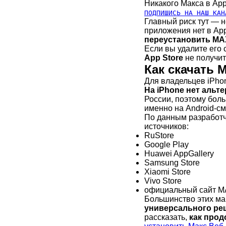
Никакого Макса в App
ПОДПИШИСЬ НА НАШ КАН
Главный риск тут — 
приложения нет в Ap
переустановить MA
Если вы удалите его
App Store
не получитс
Как скачать 
Для владельцев iPhon
На iPhone нет аль
России, поэтому бол
именно на Android-с
По данным разработч
источников:
RuStore
Google Play
Huawei AppGallery
Samsung Store
Xiaomi Store
Vivo Store
официальный сайт 
Большинство этих ма
универсального реш
рассказать,
как прод