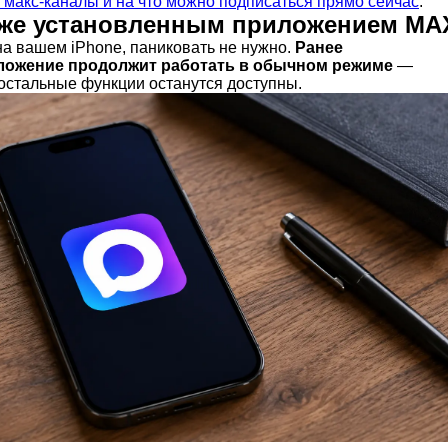
 макс-каналы и на что можно подписаться прямо сейчас
.
 уже установленным приложением MA
на вашем iPhone, паниковать не нужно.
Ранее
ложение продолжит работать в обычном режиме
—
 остальные функции останутся доступны.