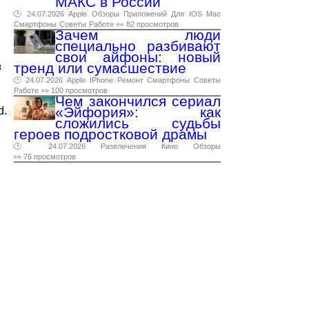
МАКС в России
🕑 24.07.2026
Apple
Обзоры
Приложений
Для
IOS
Mac
Смартфоны
Советы
Работе
👀 82 просмотров
Зачем люди
специально разбивают
свои айфоны: новый
тренд или сумасшествие
з
🕑 24.07.2026
Apple
IPhone
Ремонт
Смартфоны
Советы
Работе
👀 100 просмотров
Чем закончился сериал
«Эйфория»: как
d.
сложились судьбы
героев подростковой драмы
🕑 24.07.2026
Развлечения
Кино
Обзоры
👀 76 просмотров