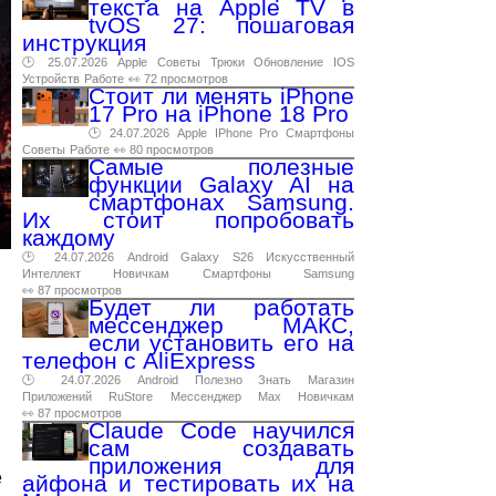
текста на Apple TV в
tvOS 27: пошаговая
инструкция
🕑 25.07.2026
Apple
Советы
Трюки
Обновление
IOS
Устройств
Работе
👀 72 просмотров
Стоит ли менять iPhone
17 Pro на iPhone 18 Pro
🕑 24.07.2026
Apple
IPhone
Pro
Смартфоны
Советы
Работе
👀 80 просмотров
Самые полезные
функции Galaxy AI на
смартфонах Samsung.
Их стоит попробовать
каждому
🕑 24.07.2026
Android
Galaxy
S26
Искусственный
Интеллект
Новичкам
Смартфоны
Samsung
👀 87 просмотров
Будет ли работать
мессенджер МАКС,
если установить его на
телефон с AliExpress
🕑 24.07.2026
Android
Полезно
Знать
Магазин
Приложений
RuStore
Мессенджер
Max
Новичкам
👀 87 просмотров
Claude Code научился
сам создавать
приложения для
е
айфона и тестировать их на