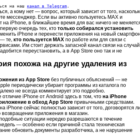
ться на наш
канал в Telegram
.
ся, а кому нет — вопрос, который зависит от того, наскольк
ете мессенджер. Если вы активно пользуетесь MAX и
 на iPhone, в ближайшее время для вас ничего не меняется
первую очередь тех, кто
только собирался установить
менить iPhone и перенести приложения на новый смартфон
 — те,
кто пользуется MAX
по работе или для связи с
висами. Им стоит держать запасной канал связи на случай
добится переустановить, а в App Store оно так и не
рия похожа на другие удаления из
жения из App Store
без публичных объяснений — не
pple периодически убирает программы из каталога по
алеко не всегда комментирует это подробно.
 отличие iPhone от Android здесь в том, что
на iPhone
риложение в обход App Store
привычными средствами.
а iPhone сейчас полностью зависит от того, договорятся л
 о возвращении приложения в магазин.
 подобные ситуации нередко разрешаются в течение
 недель — особенно если причиной стала техническая
ание обновить документы разработчика, а не нарушение