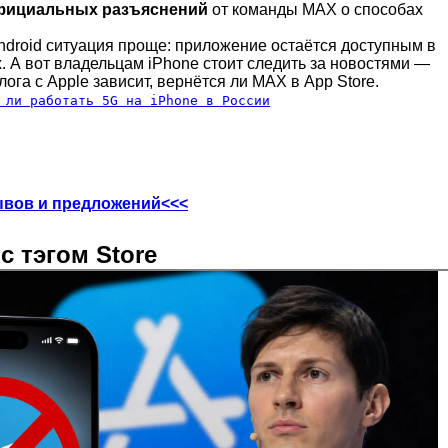
фициальных разъяснений
от команды MAX о способах
ndroid ситуация проще: приложение остаётся доступным в
. А вот владельцам iPhone стоит следить за новостями —
лога с Apple зависит, вернётся ли MAX в App Store.
 ли работать 5G на iPhone в России
ывов и предложений<<<
с тэгом Store