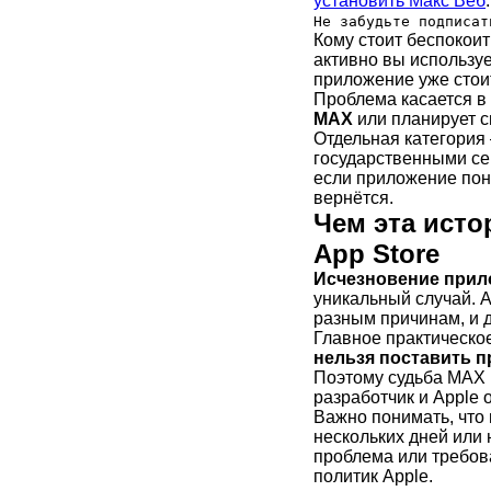
установить Макс Веб
.
Не забудьте подписа
Кому стоит беспокоить
активно вы использу
приложение уже стоит
Проблема касается в 
MAX
или планирует с
Отдельная категория
государственными сер
если приложение пона
вернётся.
Чем эта исто
App Store
Исчезновение прило
уникальный случай. A
разным причинам, и д
Главное практическое
нельзя поставить п
Поэтому судьба MAX н
разработчик и Apple
Важно понимать, что
нескольких дней или
проблема или требов
политик Apple.