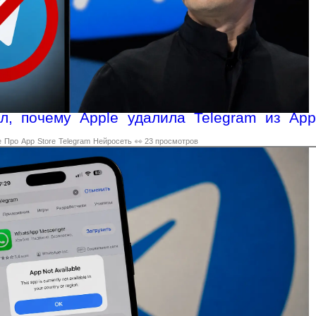
л, почему Apple удалила Telegram из App
е
Про
App
Store
Telegram
Нейросеть
👀 23 просмотров