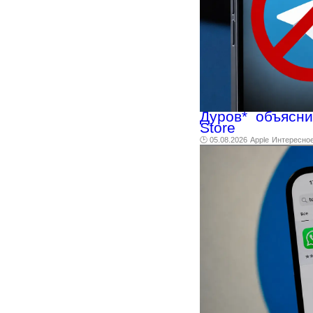
Дуров* объясни
Store
🕑 05.08.2026
Apple
Интересно