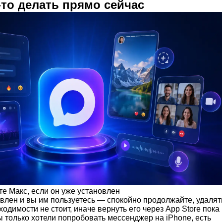
-то делать прямо сейчас
е Макс, если он уже установлен
влен и вы им пользуетесь — спокойно продолжайте, удалят
одимости не стоит, иначе вернуть его через App Store пока
ы только хотели попробовать мессенджер на iPhone, есть