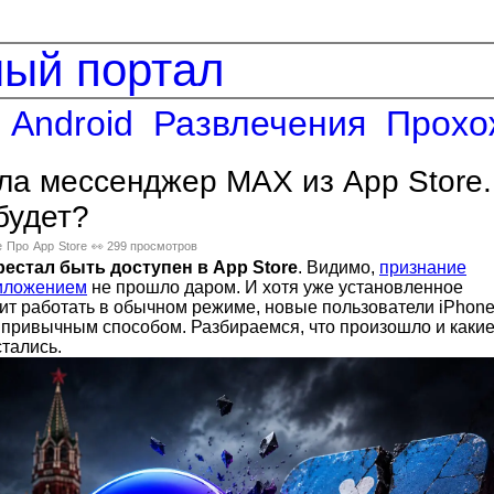
ный портал
Android
Развлечения
Прохо
ла мессенджер MAX из App Store.
будет?
е
Про
App
Store
👀 299 просмотров
естал быть доступен в App Store
. Видимо,
признание
иложением
не прошло даром. И хотя уже установленное
т работать в обычном режиме, новые пользователи iPhon
о привычным способом. Разбираемся, что произошло и каки
тались.