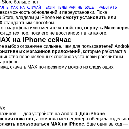
 Store больше нет
АЛ В MAX НА СЛУЧАЙ, ЕСЛИ ТЕЛЕГРАМ НЕ БУДЕТ РАБОТАТЬ
невозможность обновлений и переустановки. Пока
p Store, владельцы iPhone
не смогут установить или
X
стандартным способом.
 со смартфона или смените устройство,
вернуть Макс чере
я до тех пор, пока его не восстановят в каталоге.
MAX на iPhone сейчас
e выбор ограничен сильнее, чем для пользователей Androi
тернативных магазинов приложений
, которые работают в
ьшинство перечисленных способов установки рассчитаны
мартфоны.
ика, скачать MAX по-прежнему можно из следующих
MAX
газинов — для устройств на Android.
Для iPhone
ения пока нет
, а команда мессенджера обещала отдельно
олжать пользоваться MAX на iPhone
. Еще один выход —