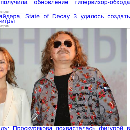
получила обновление гипервизор-обхода
мотров
йдера, State of Decay 3 удалось создать
-игры
мотров
д»: Проскурякова похвасталась фигурой в