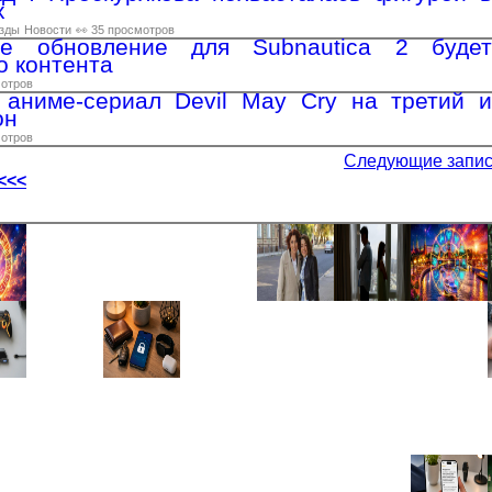
х
зды
Новости
👀 35 просмотров
ое обновление для Subnautica 2 будет
о контента
мотров
л аниме-сериал Devil May Cry на третий и
он
мотров
Следующие запи
<<<