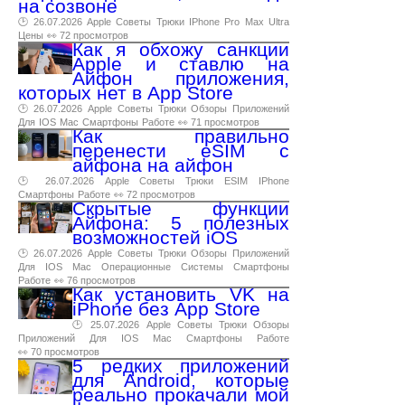
на созвоне
🕑 26.07.2026
Apple
Советы
Трюки
IPhone
Pro
Max
Ultra
Цены
👀 72 просмотров
Как я обхожу санкции
Apple и ставлю на
Айфон приложения,
которых нет в App Store
🕑 26.07.2026
Apple
Советы
Трюки
Обзоры
Приложений
Для
IOS
Mac
Смартфоны
Работе
👀 71 просмотров
Как правильно
перенести eSIM с
айфона на айфон
🕑 26.07.2026
Apple
Советы
Трюки
ESIM
IPhone
Смартфоны
Работе
👀 72 просмотров
Скрытые функции
Айфона: 5 полезных
возможностей iOS
🕑 26.07.2026
Apple
Советы
Трюки
Обзоры
Приложений
Для
IOS
Mac
Операционные
Системы
Смартфоны
Работе
👀 76 просмотров
Как установить VK на
iPhone без App Store
🕑 25.07.2026
Apple
Советы
Трюки
Обзоры
Приложений
Для
IOS
Mac
Смартфоны
Работе
👀 70 просмотров
5 редких приложений
для Android, которые
реально прокачали мой