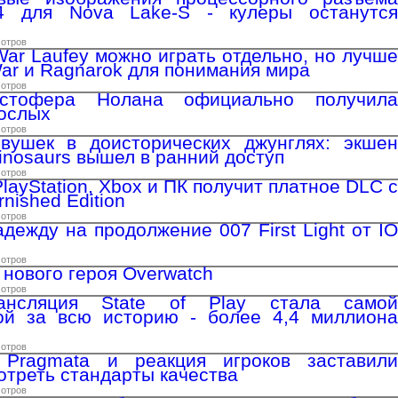
4 для Nova Lake-S - кулеры останутся
мотров
War Laufey можно играть отдельно, но лучше
War и Ragnarok для понимания мира
мотров
истофера Нолана официально получила
рослых
мотров
вушек в доисторических джунглях: экшен
Dinosaurs вышел в ранний доступ
мотров
PlayStation, Xbox и ПК получит платное DLC с
nished Edition
мотров
дежду на продолжение 007 First Light от IO
мотров
т нового героя Overwatch
мотров
ансляция State of Play стала самой
ой за всю историю - более 4,4 миллиона
мотров
Pragmata и реакция игроков заставили
треть стандарты качества
мотров