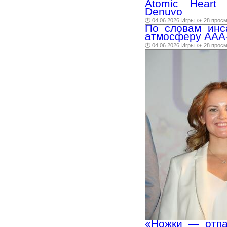
Atomic Heart 
Denuvo
🕑 04.06.2026
Игры
👀 28 прос
По словам инса
атмосферу AAA
🕑 04.06.2026
Игры
👀 28 прос
«Ножки — отпа