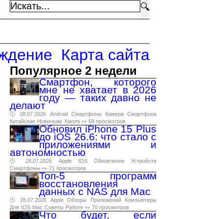
🔍
ждение
Карта сайта
Популярное 2 недели
Смартфон, которого
мне не хватает в 2026
году — таких давно не
делают
🕑 28.07.2026
Android
Смартфоны
Камера
Смартфона
Китайские
Новичкам
Xiaomi
👀 68 просмотров
Обновил iPhone 15 Plus
до iOS 26.6: что стало с
приложениями и
автономностью
🕑 28.07.2026
Apple
IOS
Обновление
Устройств
Смартфоны
👀 71 просмотров
Топ-5 программ
восстановления
данных с NAS для Mac
🕑 28.07.2026
Apple
Обзоры
Приложений
Компьютеры
Для
IOS
Mac
Советы
Работе
👀 70 просмотров
Что будет, если