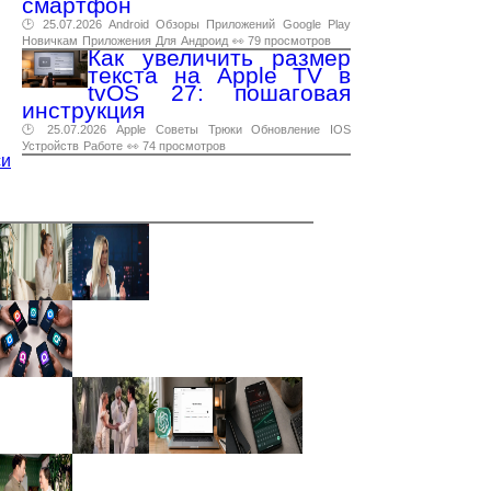
смартфон
🕑 25.07.2026
Android
Обзоры
Приложений
Google
Play
Новичкам
Приложения
Для
Андроид
👀 79 просмотров
Как увеличить размер
текста на Apple TV в
tvOS 27: пошаговая
инструкция
🕑 25.07.2026
Apple
Советы
Трюки
Обновление
IOS
Устройств
Работе
👀 74 просмотров
си