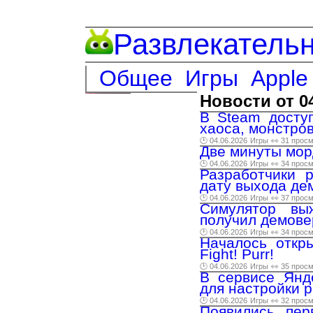
Развлекатель
Общее
Игры
Apple
Новости от 0
В Steam доступ
хаоса, монстров 
🕑 04.06.2026
Игры
👀 31 прос
Две минуты мор
🕑 04.06.2026
Игры
👀 34 прос
Разработчики 
дату выхода де
🕑 04.06.2026
Игры
👀 37 прос
Симулятор выж
получил демове
🕑 04.06.2026
Игры
👀 34 прос
Началось откры
Fight! Purr!
🕑 04.06.2026
Игры
👀 35 прос
В сервисе Янд
для настройки 
🕑 04.06.2026
Игры
👀 32 прос
Появились пер