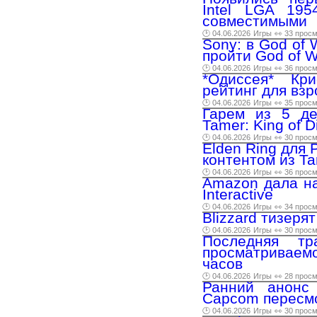
Intel LGA 195
совместимыми
🕑 04.06.2026
Игры
👀 33 прос
Sony: в God of 
пройти God of 
🕑 04.06.2026
Игры
👀 36 прос
*Одиссея* Кр
рейтинг для вз
🕑 04.06.2026
Игры
👀 35 прос
Гарем из 5 де
Tamer: King of 
🕑 04.06.2026
Игры
👀 30 прос
Elden Ring для 
контентом из Tar
🕑 04.06.2026
Игры
👀 36 прос
Amazon дала на
Interactive
🕑 04.06.2026
Игры
👀 34 прос
Blizzard тизеря
🕑 04.06.2026
Игры
👀 30 прос
Последняя тр
просматриваем
часов
🕑 04.06.2026
Игры
👀 28 прос
Ранний анонс 
Capcom пересмо
🕑 04.06.2026
Игры
👀 30 прос