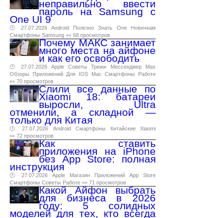
неправильно ввести
пароль на Samsung с
One UI 9
🕑 27.07.2026
Android
Полезно
Знать
One
Новичкам
Смартфоны
Samsung
👀 68 просмотров
Почему МАКС занимает
много места на айфоне
и как его освободить
🕑 27.07.2026
Apple
Советы
Трюки
Мессенджер
Max
Обзоры
Приложений
Для
IOS
Mac
Смартфоны
Работе
👀 70 просмотров
Слили все данные по
Xiaomi 18: батареи
выросли, Ultra
отменили, а складной —
только для Китая
🕑 27.07.2026
Android
Смартфоны
Китайские
Xiaomi
👀 72 просмотров
Как ставить
приложения на iPhone
без App Store: полная
инструкция
🕑 27.07.2026
Apple
Магазин
Приложений
App
Store
Смартфоны
Советы
Работе
👀 71 просмотров
Какой Айфон выбрать
для бизнеса в 2026
году: 5 солидных
моделей для тех, кто всегда