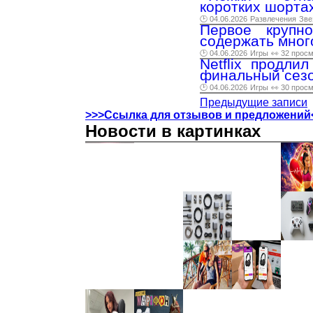
коротких шорта
🕑 04.06.2026
Развлечения
Зве
Первое крупн
содержать мног
🕑 04.06.2026
Игры
👀 32 прос
Netflix продли
финальный сез
🕑 04.06.2026
Игры
👀 30 прос
Предыдущие записи
>>>Ссылка для отзывов и предложений
Новости в картинках