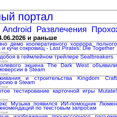
ный портал
Android
Развлечения
Прохо
4.06.2026 и раньше
но демо кооперативного хоррора, полного
и кучи сокровищ - Last Pirates: Die Together
мотров
добоя в геймлейном трейлере Sealbreakers
мотров
ролевого экшена The Dark West объявили
моверсии в Steam
мотров
ивания и строительства Kingdom Craft
рсию в Steam
мотров
тое тестирование карточной игры Mutate!
мотров
екс Музыка появился ИИ-помощник Люмен
рекомендаций по текстовым запросам
мотров
вые изображения процессорного разъема