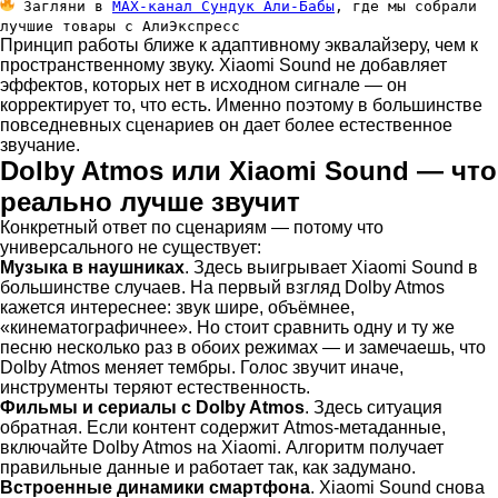
Загляни в
MAX-канал Сундук Али-Бабы
, где мы собрали
лучшие товары с АлиЭкспресс
Принцип работы ближе к адаптивному эквалайзеру, чем к
пространственному звуку. Xiaomi Sound не добавляет
эффектов, которых нет в исходном сигнале — он
корректирует то, что есть. Именно поэтому в большинстве
повседневных сценариев он дает более естественное
звучание.
Dolby Atmos или Xiaomi Sound — что
реально лучше звучит
Конкретный ответ по сценариям — потому что
универсального не существует:
Музыка в наушниках
. Здесь выигрывает Xiaomi Sound в
большинстве случаев. На первый взгляд Dolby Atmos
кажется интереснее: звук шире, объёмнее,
«кинематографичнее». Но стоит сравнить одну и ту же
песню несколько раз в обоих режимах — и замечаешь, что
Dolby Atmos меняет тембры. Голос звучит иначе,
инструменты теряют естественность.
Фильмы и сериалы с Dolby Atmos
. Здесь ситуация
обратная. Если контент содержит Atmos-метаданные,
включайте Dolby Atmos на Xiaomi. Алгоритм получает
правильные данные и работает так, как задумано.
Встроенные динамики смартфона
. Xiaomi Sound снова