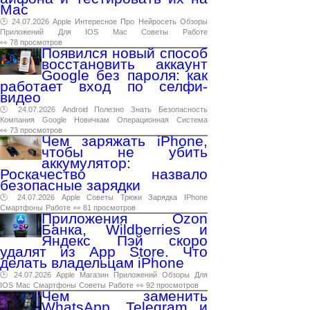
Mac
🕑 24.07.2026
Apple
Интересное
Про
Нейросеть
Обзоры
Приложений
Для
IOS
Mac
Советы
Работе
👀 78 просмотров
Появился новый способ
восстановить аккаунт
Google без пароля: как
работает вход по селфи-
видео
🕑 24.07.2026
Android
Полезно
Знать
Безопасность
Компания
Google
Новичкам
Операционная
Система
👀 73 просмотров
Чем заряжать iPhone,
чтобы не убить
аккумулятор:
Роскачество назвало
безопасные зарядки
🕑 24.07.2026
Apple
Советы
Трюки
Зарядка
IPhone
Смартфоны
Работе
👀 81 просмотров
Приложения Ozon
Банка, Wildberries и
Яндекс Пэй скоро
удалят из App Store. Что
делать владельцам iPhone
🕑 24.07.2026
Apple
Магазин
Приложений
Обзоры
Для
IOS
Mac
Смартфоны
Советы
Работе
👀 92 просмотров
Чем заменить
WhatsApp, Telegram и