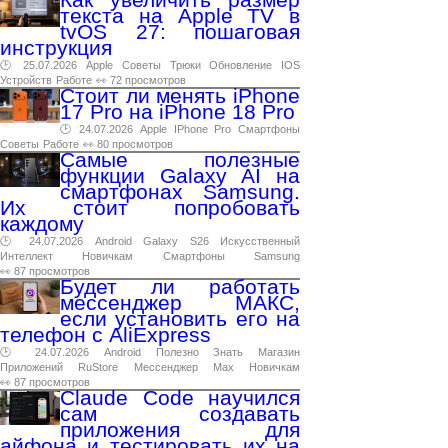
текста на Apple TV в
tvOS 27: пошаговая
инструкция
🕑 25.07.2026
Apple
Советы
Трюки
Обновление
IOS
Устройств
Работе
👀 72 просмотров
Стоит ли менять iPhone
17 Pro на iPhone 18 Pro
🕑 24.07.2026
Apple
IPhone
Pro
Смартфоны
Советы
Работе
👀 80 просмотров
Самые полезные
функции Galaxy AI на
смартфонах Samsung.
Их стоит попробовать
каждому
🕑 24.07.2026
Android
Galaxy
S26
Искусственный
Интеллект
Новичкам
Смартфоны
Samsung
👀 87 просмотров
Будет ли работать
мессенджер МАКС,
если установить его на
телефон с AliExpress
🕑 24.07.2026
Android
Полезно
Знать
Магазин
Приложений
RuStore
Мессенджер
Max
Новичкам
👀 87 просмотров
Claude Code научился
сам создавать
приложения для
айфона и тестировать их на