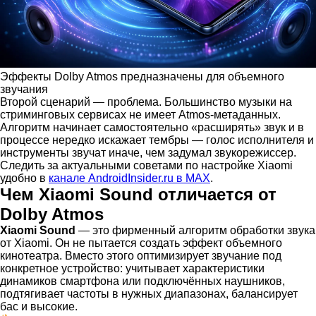
Эффекты Dolby Atmos предназначены для объемного
звучания
Второй сценарий — проблема. Большинство музыки на
стриминговых сервисах не имеет Atmos-метаданных.
Алгоритм начинает самостоятельно «расширять» звук и в
процессе нередко искажает тембры — голос исполнителя и
инструменты звучат иначе, чем задумал звукорежиссер.
Следить за актуальными советами по настройке Xiaomi
удобно в
канале AndroidInsider.ru в MAX
.
Чем Xiaomi Sound отличается от
Dolby Atmos
Xiaomi Sound
— это фирменный алгоритм обработки звука
от Xiaomi. Он не пытается создать эффект объемного
кинотеатра. Вместо этого оптимизирует звучание под
конкретное устройство: учитывает характеристики
динамиков смартфона или подключённых наушников,
подтягивает частоты в нужных диапазонах, балансирует
бас и высокие.