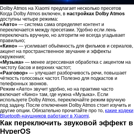
Dolby Atmos на Xiaomi предлагает несколько пресетов
Когда Dolby Atmos включен, в
настройках Dolby Atmos
доступны четыре режима:
«Авто»
— система сама определяет контент и
переключается между пресетами. Удобно если лень
переключать вручную, но алгоритм не всегда угадывает
правильно;
«Кино»
— усиливает объёмность для фильмов и сериалов,
акцент на пространственное звучание и эффекты
окружения;
«Музыка»
— менее агрессивная обработка с акцентом на
чистоту басов и верхних частот;
«Разговор»
— улучшает разборчивость речи, повышает
чёткость голосовых частот. Полезно для подкастов и
телефонных звонков.
Режим «Авто» звучит удобно, но на практике часто
включает «Кино» там, где нужна «Музыка». Если
используете Dolby Atmos, переключайте режим вручную
под задачу. После отключения Dolby Atmos стоит изучить и
другие опции. Обязательно прочитайте про то,
какие кодеки
Bluetooth-наушников работают в Xiaomi
.
Как переключить звуковой эффект в
HyperOS