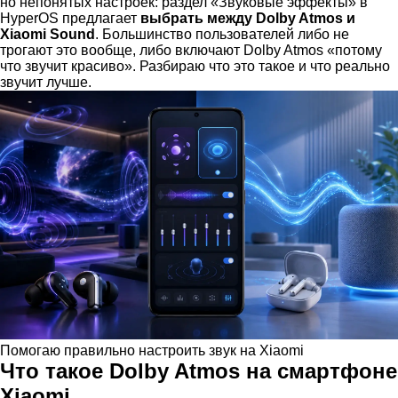
но непонятых настроек: раздел «Звуковые эффекты» в
HyperOS предлагает
выбрать между Dolby Atmos и
Xiaomi Sound
. Большинство пользователей либо не
трогают это вообще, либо включают Dolby Atmos «потому
что звучит красиво». Разбираю что это такое и что реально
звучит лучше.
Помогаю правильно настроить звук на Xiaomi
Что такое Dolby Atmos на смартфоне
Xiaomi