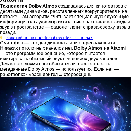
Технология Dolby Atmos
создавалась для кинотеатров с
десятками динамиков, расставленных вокруг зрителя и на
потолке. Там алгоритм считывает специальную служебную
информацию из аудиодорожки и точно расставляет каждый
звук в пространстве — самолёт летит справа-сверху, взрыв
позади.
Залетай в чат AndroidInsider.ru в MAX
Смартфон — это два динамика или стереонаушники.
Никаких потолочных каналов нет.
Dolby Atmos на Xiaomi
— это программное решение, которое пытается
имитировать объёмный звук в условиях двух каналов.
Делает это двумя способами: если в контенте есть
метаданные Dolby Atmos — использует их. Если нет —
работает как «расширитель» стереосцены.