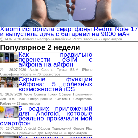
Xiaomi испортила смартфоны Redmi Note 17
и выпустила дичь с батареей на 9000 мАч
🕑 14.07.2026
Android
Смартфоны
Китайские
Redmi
Xiaomi
👀 77 просмотров
Популярное 2 недели
Как правильно
перенести eSIM с
айфона на айфон
🕑 26.07.2026
Apple
Советы
Трюки
ESIM
IPhone
Смартфоны
Работе
👀 70 просмотров
Скрытые функции
Айфона: 5 полезных
возможностей iOS
🕑 26.07.2026
Apple
Советы
Трюки
Обзоры
Приложений
Для
IOS
Mac
Операционные
Системы
Смартфоны
Работе
👀 72 просмотров
5 редких приложений
для Android, которые
реально прокачали мой
смартфон
🕑 25.07.2026
Android
Обзоры
Приложений
Google
Play
Новичкам
Приложения
Для
Андроид
👀 76 просмотров
Как увеличить размер