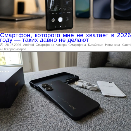
Смартфон, которого мне не хватает в 2026
году — таких давно не делают
🕑 28.07.2026
Android
Смартфоны
Камера
Смартфона
Китайские
Новичкам
Xiaom
👀 63 просмотров