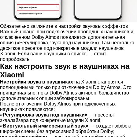
Обязательно загляните в настройки звуковых эффектов
Важный нюанс: при подключении проводных наушников и
отключенном Dolby Atmos появляется дополнительная
опция («Регулировка звука под наушники»). Там несколько
десятков пресетов под конкретные модели наушников
Xiaomi. Если ваши наушники в списке — стоит
попробовать.
Как настроить звук в наушниках на
Xiaomi
Настройки звука в наушниках
на Xiaomi становятся
полноценными только при отключенном Dolby Atmos. Это
принципиально: пока Dolby Atmos активен, большинство
дополнительных опций заблокированы.
После отключения Dolby Atmos при подключенных
наушниках появляются:
«Регулировка звука под наушники»
— пресеты
эквалайзера под конкретные модели Xiaomi;
«Виртуальный иммерсивный звук»
— создает эффект
широкой сцены без агрессивной обработки Dolby;
ручной эквалайзер
— для тонкой настройки под свой