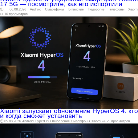
17 5G — посмотрите, как его испортили
🕑 06.08.2026
Android
Смартфоны
Китайские
Недорогие
Телефоны
Xiaomi
👀 16 просмотров
Xiaomi запускает обновление HyperOS 4: кто
и когда сможет установить
🕑 05.08.2026
Android
HyperOS
Обновления
Смартфоны
Xiaomi
👀 29 просмотров