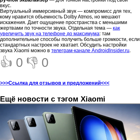
вкус.
Виртуальный иммерсивный звук — компромисс для тех,
кому нравится объемность Dolby Atmos, но мешают
искажения. Дает ощущение пространства с меньшими
жертвами по точности звука. Отдельная тема —
как
увеличить звук на телефоне до максимума
: там
дополнительные способы получить больше громкости, если
стандартных настроек не хватает. Обсудить настройки
звука Xiaomi можно в
телеграм-канале AndroidInsider.ru
.
👍 0
👎 0
>>>Ссылка для отзывов и предложений<<<
Ещё новости с тэгом Xiaomi