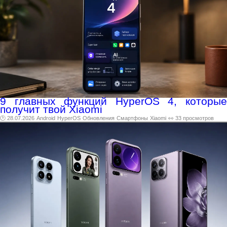
9 главных функций HyperOS 4, которые
получит твой Xiaomi
🕑 28.07.2026
Android
HyperOS
Обновления
Смартфоны
Xiaomi
👀 33 просмотров