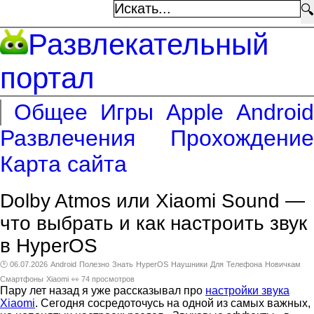
🔍
Развлекательный
портал
Общее
Игры
Apple
Android
Развлечения
Прохождение
Карта сайта
Dolby Atmos или Xiaomi Sound —
что выбрать и как настроить звук
в HyperOS
🕑 06.07.2026
Android
Полезно
Знать
HyperOS
Наушники
Для
Телефона
Новичкам
Смартфоны
Xiaomi
👀 74 просмотров
Пару лет назад я уже рассказывал про
настройки звука
Xiaomi
. Сегодня сосредоточусь на одной из самых важных,