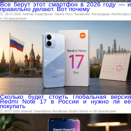
Все берут этот смартфон в 2026 году — и
правильно делают. Вот почему
🕑 28.07.2026
Android
Смартфоны
Xiaomi
Poco
Китайские
Распродажа
АлиЭкспрес
👀 54 просмотров
Сколько будет стоить глобальная версия
Redmi Note 17 в России и нужно ли её
покупать
🕑 28.07.2026
Android
Смартфоны
Китайские
Redmi
Xiaomi
👀 60 просмотров