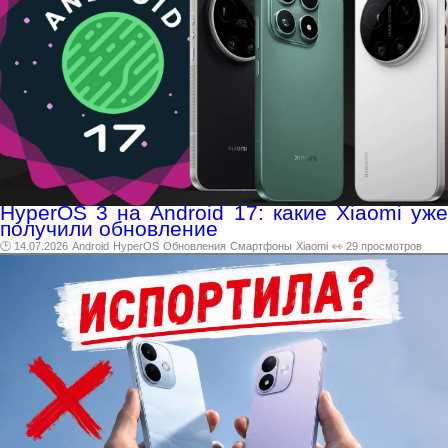
HyperOS 3 на Android 17: какие Xiaomi уже
получили обновление
🕑 14.07.2026
Android
HyperOS
Обновления
Смартфоны
Xiaomi
👀 29 просмотров