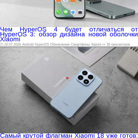
Чем HyperOS 4 будет отличаться от
HyperOS 3: обзор дизайна новой оболочки
Xiaomi
🕑 20.07.2026
Android
HyperOS
Обновления
Смартфоны
Xiaomi
👀 35 просмотров
Самый крутой флагман Xiaomi 18 уже готов: