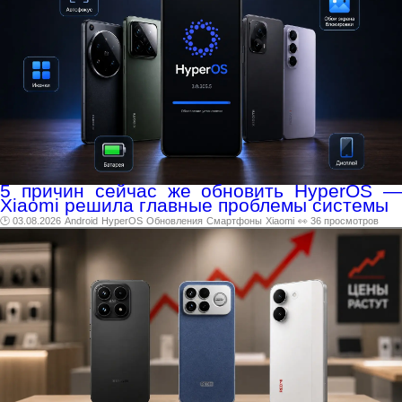
5 причин сейчас же обновить HyperOS —
Xiaomi решила главные проблемы системы
🕑 03.08.2026
Android
HyperOS
Обновления
Смартфоны
Xiaomi
👀 36 просмотров