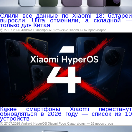
Слили все данные по Xiaomi 18: батареи
выросли, Ultra отменили, а складной —
только для Китая
🕑 27.07.2026
Android
Смартфоны
Китайские
Xiaomi
👀 67 просмотров
Какие смартфоны Xiaomi перестанут
обновляться в 2026 году — список из 10
устройств
🕑 27.07.2026
Android
HyperOS
Xiaomi
Poco
Смартфоны
👀 26 просмотров