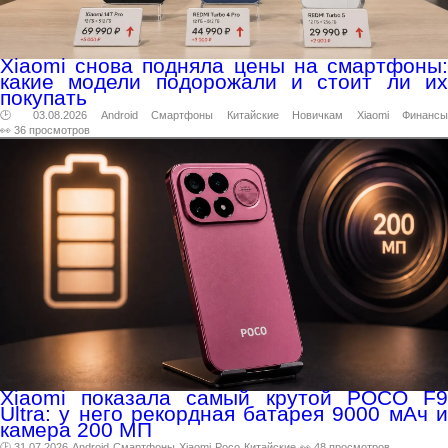
Xiaomi снова подняла цены на смартфоны:
какие модели подорожали и стоит ли их
покупать
🕑 03.08.2026
Android
Смартфоны
Китайские
Новичкам
Xiaomi
Финансы
👀 36 просмотров
Xiaomi показала самый крутой POCO F9
Ultra: у него рекордная батарея 9000 мАч и
камера 200 МП
🕑 31.07.2026
Android
Смартфоны
Xiaomi
Poco
Китайские
👀 48 просмотров