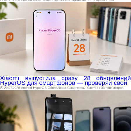
Xiaomi выпустила сразу 28 обновлений
HyperOS для смартфонов — проверяй свой
🕑 29.07.2026
Android
HyperOS
Обновления
Смартфоны
Xiaomi
👀 33 просмотров