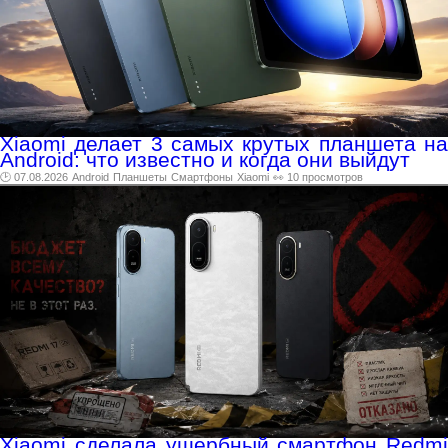
Xiaomi делает 3 самых крутых планшета на
Android: что известно и когда они выйдут
🕑 07.08.2026
Android
Планшеты
Смартфоны
Xiaomi
👀 10 просмотров
Xiaomi сделала ущербный смартфон Redmi