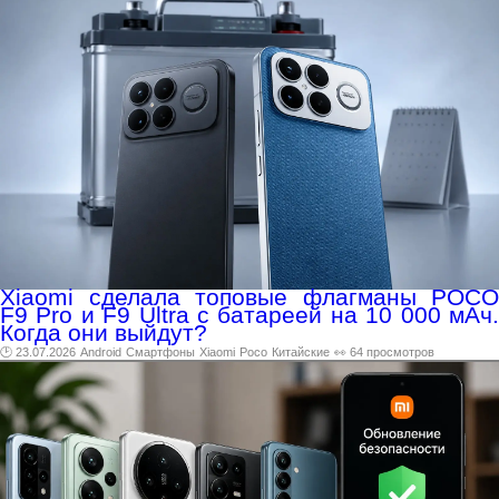
Xiaomi сделала топовые флагманы POCO
F9 Pro и F9 Ultra с батареей на 10 000 мАч.
Когда они выйдут?
🕑 23.07.2026
Android
Смартфоны
Xiaomi
Poco
Китайские
👀 64 просмотров