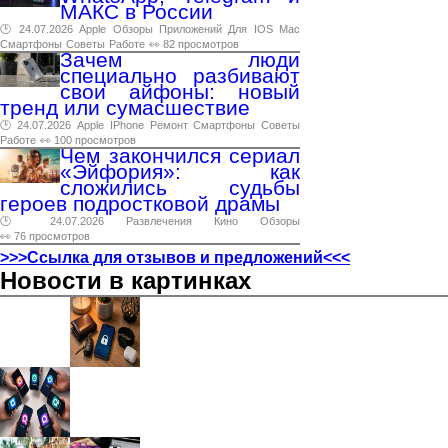
МАКС в России
🕑 24.07.2026
Apple
Обзоры
Приложений
Для
IOS
Mac
Смартфоны
Советы
Работе
👀 82 просмотров
Зачем люди
специально разбивают
свои айфоны: новый
тренд или сумасшествие
🕑 24.07.2026
Apple
IPhone
Ремонт
Смартфоны
Советы
Работе
👀 100 просмотров
Чем закончился сериал
«Эйфория»: как
сложились судьбы
героев подростковой драмы
🕑 24.07.2026
Развлечения
Кино
Обзоры
👀 76 просмотров
>>>Ссылка для отзывов и предложений<<<
Новости в картинках