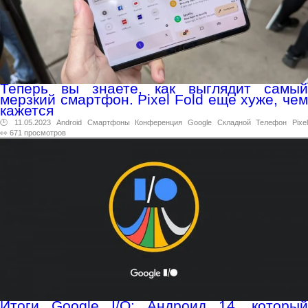
Теперь вы знаете, как выглядит самый
мерзкий смартфон. Pixel Fold еще хуже, чем
кажется
🕑 11.05.2023
Android
Смартфоны
Конференция
Google
Складной
Телефон
Pixe
👀 671 просмотров
Итоги Google I/O: Андроид 14, который