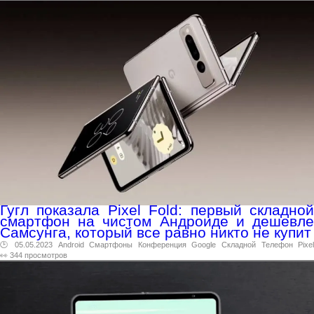
Гугл показала Pixel Fold: первый складной
смартфон на чистом Андроиде и дешевле
Самсунга, который все равно никто не купит
🕑 05.05.2023
Android
Смартфоны
Конференция
Google
Складной
Телефон
Pixe
👀 344 просмотров