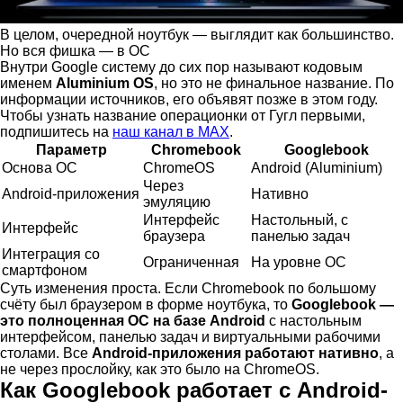
В целом, очередной ноутбук — выглядит как большинство.
Но вся фишка — в ОС
Внутри Google систему до сих пор называют кодовым
именем
Aluminium OS
, но это не финальное название. По
информации источников, его объявят позже в этом году.
Чтобы узнать название операционки от Гугл первыми,
подпишитесь на
наш канал в MAX
.
Параметр
Chromebook
Googlebook
Основа ОС
ChromeOS
Android (Aluminium)
Через
Android-приложения
Нативно
эмуляцию
Интерфейс
Настольный, с
Интерфейс
браузера
панелью задач
Интеграция со
Ограниченная
На уровне ОС
смартфоном
Суть изменения проста. Если Chromebook по большому
счёту был браузером в форме ноутбука, то
Googlebook —
это полноценная ОС на базе Android
с настольным
интерфейсом, панелью задач и виртуальными рабочими
столами. Все
Android-приложения работают нативно
, а
не через прослойку, как это было на ChromeOS.
Как Googlebook работает с Android-