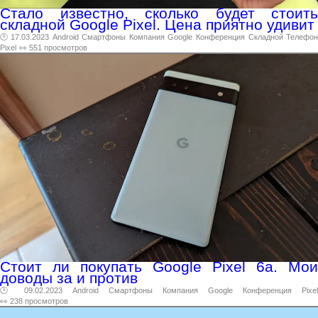
Стало известно, сколько будет стоить
складной Google Pixel. Цена приятно удивит
🕑 17.03.2023
Android
Смартфоны
Компания
Google
Конференция
Складной
Телефо
Pixel
👀 551 просмотров
Стоит ли покупать Google Pixel 6a. Мои
доводы за и против
🕑 09.02.2023
Android
Смартфоны
Компания
Google
Конференция
Pixel
👀 238 просмотров