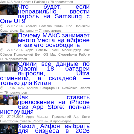
Для
IOS
Mac
Советы
Работе
👀 79 просмотров
Что будет, если
неправильно ввести
пароль на Samsung с
One UI 9
🕑 27.07.2026
Android
Полезно
Знать
One
Новичкам
Смартфоны
Samsung
👀 74 просмотров
Почему МАКС занимает
много места на айфоне
и как его освободить
🕑 27.07.2026
Apple
Советы
Трюки
Мессенджер
Max
Обзоры
Приложений
Для
IOS
Mac
Смартфоны
Работе
👀 76 просмотров
Слили все данные по
Xiaomi 18: батареи
выросли, Ultra
отменили, а складной —
только для Китая
🕑 27.07.2026
Android
Смартфоны
Китайские
Xiaomi
👀 79 просмотров
Как ставить
приложения на iPhone
без App Store: полная
инструкция
🕑 27.07.2026
Apple
Магазин
Приложений
App
Store
Смартфоны
Советы
Работе
👀 81 просмотров
Какой Айфон выбрать
для бизнеса в 2026