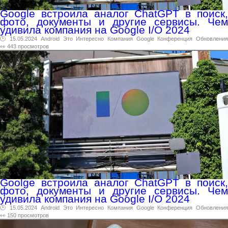
Google встроила аналог ChatGPT в поиск,
фото, документы и другие сервисы. Чем
удивила компания на Google I/O 2024
🕑 15.05.2024
Android
Это
Интересно
Компания
Google
Конференция
Обновлени
👀 443 просмотров
Goolge встроила аналог ChatGPT в поиск,
фото, документы и другие сервисы. Чем
удивила компания на Google I/O 2024
🕑 15.05.2024
Android
Это
Интересно
Компания
Google
Конференция
Обновлени
👀 150 просмотров