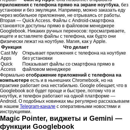
приложения с телефона прямо на экране ноутбука
, без
установки и без эмуляции. Например, можно заказать еду
через мобильное приложение, не отрываясь от работы.
Вторая — Quick Access. Файлы с Android-смартфона
становятся доступны прямо в файловом менеджере
Googlebook. Никаких ручных переносов: просматриваете,
ищете и вставляете файлы с телефона, как будто они
физически лежат на ноутбуке. Магия, как у Apple.
Функция
Что делает
Cast My
Открывает приложения с телефона на ноутбуке
Apps
без установки
Quick
Показывает файлы со смартфона прямо в
Access
файловом менеджере
Формально
отображение приложений с телефона на
компьютере
есть и в нынешних Chromebook, но на
практике работает она нестабильно. Google обещает, что в
Googlebook всё будет проще и быстрее, потому что и
ноутбук, и телефон работают на одной платформе —
Android. О подобных новинках мы регулярно рассказываем
в нашем
Telegram-канале
с оперативными новостями и
инструкциями.
Magic Pointer, виджеты и Gemini —
функции Googlebook