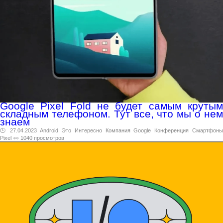
Google Pixel Fold не будет самым крутым
складным телефоном. Тут все, что мы о нем
знаем
🕑 27.04.2023
Android
Это
Интересно
Компания
Google
Конференция
Смартфон
Pixel
👀 1040 просмотров