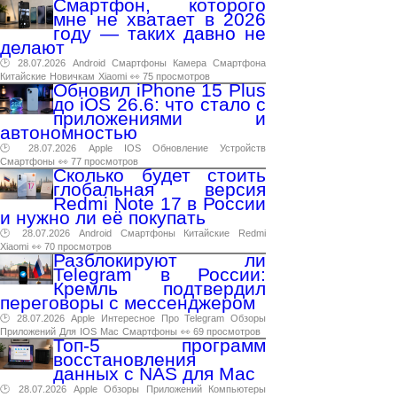
Смартфон, которого
мне не хватает в 2026
году — таких давно не
делают
🕑 28.07.2026
Android
Смартфоны
Камера
Смартфона
Китайские
Новичкам
Xiaomi
👀 75 просмотров
Обновил iPhone 15 Plus
до iOS 26.6: что стало с
приложениями и
автономностью
🕑 28.07.2026
Apple
IOS
Обновление
Устройств
Смартфоны
👀 77 просмотров
Сколько будет стоить
глобальная версия
Redmi Note 17 в России
и нужно ли её покупать
🕑 28.07.2026
Android
Смартфоны
Китайские
Redmi
Xiaomi
👀 70 просмотров
Разблокируют ли
Telegram в России:
Кремль подтвердил
переговоры с мессенджером
🕑 28.07.2026
Apple
Интересное
Про
Telegram
Обзоры
Приложений
Для
IOS
Mac
Смартфоны
👀 69 просмотров
Топ-5 программ
восстановления
данных с NAS для Mac
🕑 28.07.2026
Apple
Обзоры
Приложений
Компьютеры