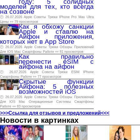
году: 5 солидных
моделей для тех, кто всегда
на созвоне
🕑 26.07.2026
Apple
Советы
Трюки
IPhone
Pro
Max
Ultra
Цены
👀 79 просмотров
Как я обхожу санкции
Apple и ставлю на
Айфон приложения,
которых нет в App Store
🕑 26.07.2026
Apple
Советы
Трюки
Обзоры
Приложений
Для
IOS
Mac
Смартфоны
Работе
👀 81 просмотров
Как правильно
перенести eSIM с
айфона на айфон
🕑 26.07.2026
Apple
Советы
Трюки
ESIM
IPhone
Смартфоны
Работе
👀 77 просмотров
Скрытые функции
Айфона: 5 полезных
возможностей iOS
🕑 26.07.2026
Apple
Советы
Трюки
Обзоры
Приложений
Для
IOS
Mac
Операционные
Системы
Смартфоны
Работе
👀 83 просмотров
>>>Ссылка для отзывов и предложений<<<
Новости в картинках