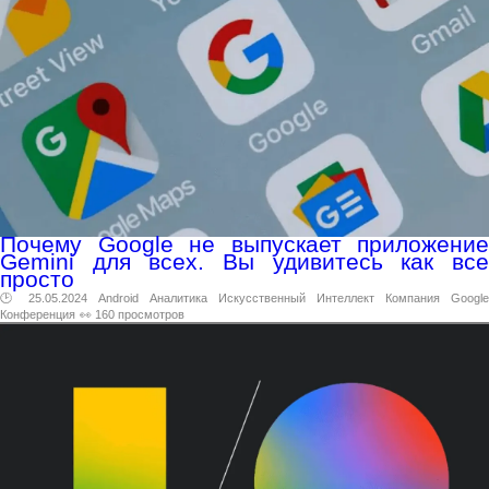
Почему Google не выпускает приложение
Gemini для всех. Вы удивитесь как все
просто
🕑 25.05.2024
Android
Аналитика
Искусственный
Интеллект
Компания
Google
Конференция
👀 160 просмотров