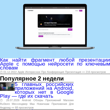
Как найти фрагмент любой презентации
Apple с помощью нейросети по ключевым
словам
🕑 01.12.2022
Apple
Интересное
Про
Конференция
Презентация
👀 216 просмотров
Популярное 2 недели
5 главных российских
приложений на Android,
которых нет в Google
Play — где их скачать
🕑 28.07.2026
Android
Обзоры
Приложений
Магазин
RuStore
Мессенджер
Max
Новичкам
Приложения
Для
Андроид
👀 68 просмотров