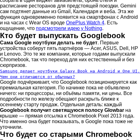
собрать в один виджет авиабилеты, бронь отеля и
расписание ресторанов для предстоящей поездки. Gemini
сам подтянет данные из Gmail, Календаря и веба. Эта же
функция одновременно появится на смартфонах с Android
и на часах с Wear OS вроде
OnePlus Watch 4
. Есть
ощущение, что
подсмотрели идею у Nothing
.
Кто будет выпускать Googlebook
Сама Google ноутбуки делать не будет
. Первые
устройства соберут пять партнёров — Acer, ASUS, Dell, HP
и Lenovo. Это те же компании, которые годами выпускали
Chromebook, так что переход для них естественный и без
сюрпризов.
Samsung делает ноутбуки Galaxy Book на Android и One UI.
Чем они отличаются от обычных?
Google подчёркивает, что Googlebook позиционируется как
премиальная категория. По начинке пока не объявлено
ничего: ни процессоры, ни объёмы памяти, ни цены. Все
подробности по железу обещают раскрыть ближе к
осеннему старту продаж. Отдельная деталь: каждый
Googlebook получит светящуюся полосу Glowbar
на
крышке — прямая отсылка к Chromebook Pixel 2013 года.
Что именно она будет показывать, в Google пока тоже не
уточнили.
Что будет со старыми Chromebook