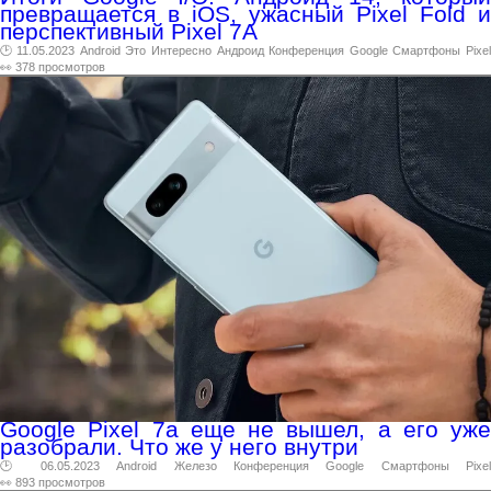
превращается в iOS, ужасный Pixel Fold и
перспективный Pixel 7A
🕑 11.05.2023
Android
Это
Интересно
Андроид
Конференция
Google
Смартфоны
Pixe
👀 378 просмотров
Google Pixel 7a еще не вышел, а его уже
разобрали. Что же у него внутри
🕑 06.05.2023
Android
Железо
Конференция
Google
Смартфоны
Pixel
👀 893 просмотров