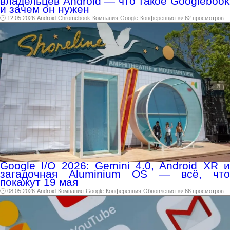
владельцев Android — что такое Googlebook
и зачем он нужен
🕑 12.05.2026
Android
Chromebook
Компания
Google
Конференция
👀 62 просмотров
Google I/O 2026: Gemini 4.0, Android XR и
загадочная Aluminium OS — всё, что
покажут 19 мая
🕑 08.05.2026
Android
Компания
Google
Конференция
Обновления
👀 66 просмотров