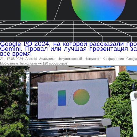
Google I/O 2024, на которой рассказали про
Gemini. Провал или лучшая презентация за
все время
🕑 17.05.2024
Android
Аналитика
Искусственный
Интеллект
Конференция
Google
Мобильные
Технологии
👀 120 просмотров