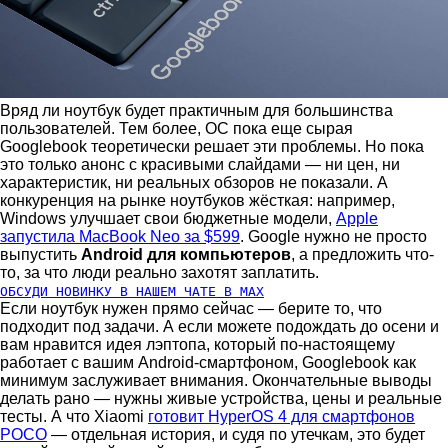
Вряд ли ноутбук будет практичным для большинства
пользователей. Тем более, ОС пока еще сырая
Googlebook теоретически решает эти проблемы. Но пока
это только анонс с красивыми слайдами — ни цен, ни
характеристик, ни реальных обзоров не показали. А
конкуренция на рынке ноутбуков жёсткая: например,
Windows улучшает свои бюджетные модели,
Apple
запустила MacBook Neo за $599
. Google нужно не просто
выпустить
Android для компьютеров
, а предложить что-
то, за что люди реально захотят заплатить.
ОБСУДИ НОВИНКУ В НАШЕМ ЧАТЕ В MAX
Если ноутбук нужен прямо сейчас — берите то, что
подходит под задачи. А если можете подождать до осени и
вам нравится идея лэптопа, который по-настоящему
работает с вашим Android-смартфоном, Googlebook как
минимум заслуживает внимания. Окончательные выводы
делать рано — нужны живые устройства, цены и реальные
тесты. А что Xiaomi
готовит HyperOS 4 для смартфонов
POCO
— отдельная история, и судя по утечкам, это будет