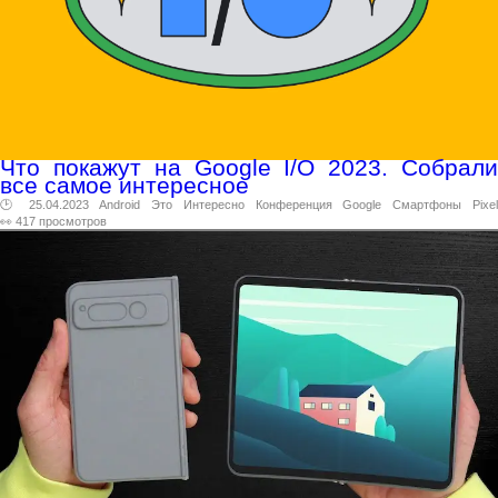
Что покажут на Google I/O 2023. Собрали
все самое интересное
🕑 25.04.2023
Android
Это
Интересно
Конференция
Google
Смартфоны
Pixe
👀 417 просмотров