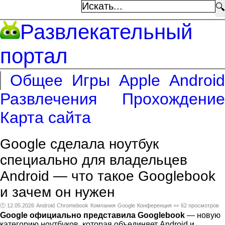
🔍
Развлекательный
портал
Общее
Игры
Apple
Android
Развлечения
Прохождение
Карта сайта
Google сделала ноутбук
специально для владельцев
Android — что такое Googlebook
и зачем он нужен
🕑 12.05.2026
Android
Chromebook
Компания
Google
Конференция
👀 62 просмотров
Google официально представила Googlebook
— новую
категорию ноутбуков, которая объединяет Android и