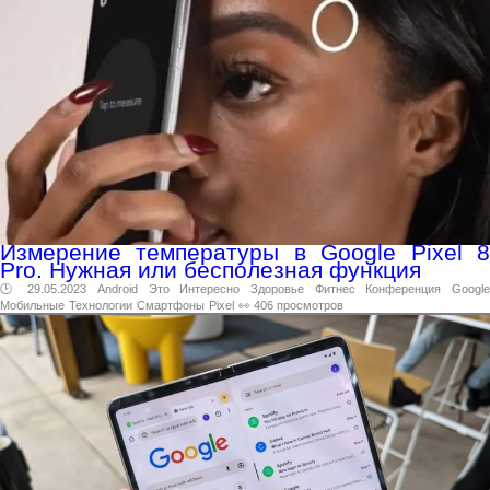
Измерение температуры в Google Pixel 8
Pro. Нужная или бесполезная функция
🕑 29.05.2023
Android
Это
Интересно
Здоровье
Фитнес
Конференция
Googl
Мобильные
Технологии
Смартфоны
Pixel
👀 406 просмотров