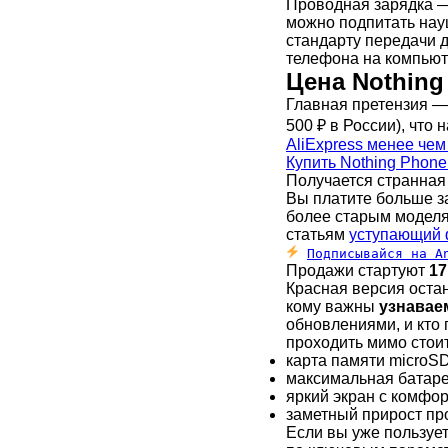
Проводная зарядка — 
можно подпитать нау
стандарту передачи д
телефона на компьют
Цена Nothing 
Главная претензия — 
500 ₽ в России), что 
AliExpress менее чем
Купить Nothing Phone 
Получается странная
Вы платите больше з
более старым моделям
статьям
уступающий 
Подписывайся на A
Продажи стартуют
17
Красная версия остан
кому важны
узнавае
обновлениями, и кто 
проходить мимо стоит
карта памяти microSD 
максимальная батарея
яркий экран с комфо
заметный прирост про
Если вы уже пользуе