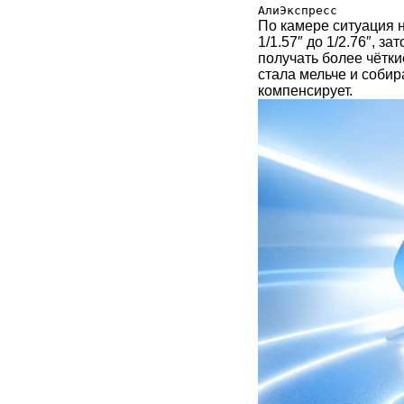
АлиЭкспресс
По камере ситуация 
1/1.57″ до 1/2.76″, 
получать более чётки
стала мельче и собир
компенсирует.