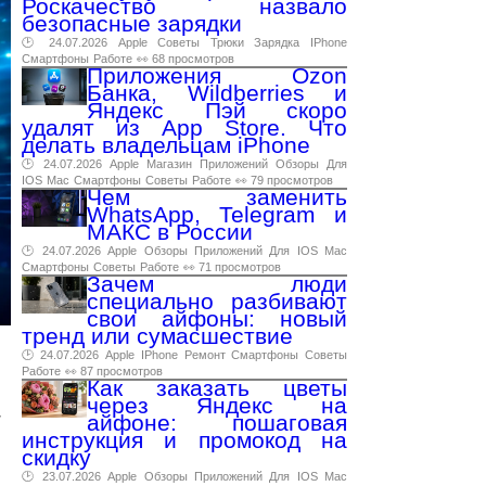
Роскачество назвало
безопасные зарядки
🕑 24.07.2026
Apple
Советы
Трюки
Зарядка
IPhone
Смартфоны
Работе
👀 68 просмотров
Приложения Ozon
Банка, Wildberries и
Яндекс Пэй скоро
удалят из App Store. Что
делать владельцам iPhone
🕑 24.07.2026
Apple
Магазин
Приложений
Обзоры
Для
IOS
Mac
Смартфоны
Советы
Работе
👀 79 просмотров
Чем заменить
WhatsApp, Telegram и
МАКС в России
🕑 24.07.2026
Apple
Обзоры
Приложений
Для
IOS
Mac
Смартфоны
Советы
Работе
👀 71 просмотров
Зачем люди
специально разбивают
свои айфоны: новый
тренд или сумасшествие
🕑 24.07.2026
Apple
IPhone
Ремонт
Смартфоны
Советы
Работе
👀 87 просмотров
Как заказать цветы
через Яндекс на
т
айфоне: пошаговая
инструкция и промокод на
скидку
🕑 23.07.2026
Apple
Обзоры
Приложений
Для
IOS
Mac