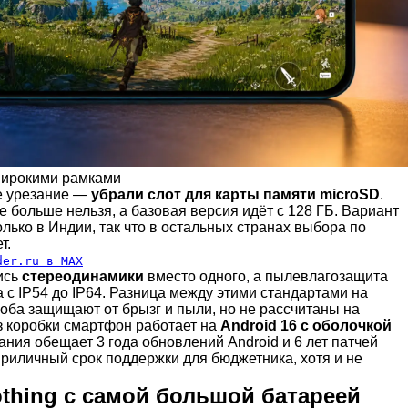
широкими рамками
е урезание —
убрали слот для карты памяти microSD
.
 больше нельзя, а базовая версия идёт с 128 ГБ. Вариант
олько в Индии, так что в остальных странах выбора по
т.
der.ru в MAX
ись
стереодинамики
вместо одного, а пылевлагозащита
с IP54 до IP64. Разница между этими стандартами на
оба защищают от брызг и пыли, но не рассчитаны на
з коробки смартфон работает на
Android 16 с оболочкой
ания обещает 3 года обновлений Android и 6 лет патчей
приличный срок поддержки для бюджетника, хотя и не
thing с самой большой батареей