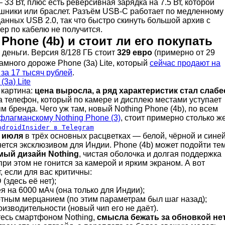
33 Вт, плюс есть реверсивная зарядка на 7.5 Вт, которой
шники или браслет. Разъём USB-C работает по медленному
анных USB 2.0, так что быстро скинуть большой архив с
ер по кабелю не получится.
Phone (4b) и стоит ли его покупать
деньги. Версия 8/128 ГБ стоит
329 евро
(примерно от 29
намного дороже Phone (3a) Lite, который
сейчас продают на
 за 17 тысяч рублей
.
(3a) Lite
 картина:
цена выросла, а ряд характеристик стал слабе
а телефон, который по камере и дисплею местами уступает
 бренда. Чего уж там, новый Nothing Phone (4b), по всем
флагманскому Nothing Phone (3)
, стоит примерно столько же
ndroidInsider в Telegram
 июля
в трёх основных расцветках — белой, чёрной и синей
ется эксклюзивом для Индии. Phone (4b) может подойти тем
мый дизайн Nothing
, чистая оболочка и долгая поддержка
при этом не гонится за камерой и ярким экраном. А вот
, если для вас критичны:
(здесь её нет);
 на 6000 мАч (она только для Индии);
ртным мерцанием (по этим параметрам был шаг назад);
изводительности (новый чип его не даёт).
тесь смартфоном Nothing,
смысла бежать за обновкой не