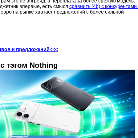
рам это не апгрейд, а переплата за более свежую модель.
юджетник впервые, есть смысл
сравнить (4b) с конкурентами
 евро на рынке хватает предложений с более сильной
ывов и предложений<<<
с тэгом Nothing