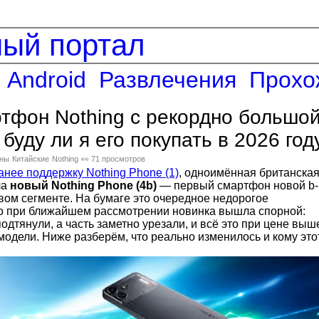
ный портал
Android
Развлечения
Прохо
тфон Nothing с рекордно большо
буду ли я его покупать в 2026 год
ны
Китайские
Nothing
👀 71 просмотров
нее поддержку Nothing Phone (1)
, одноимённая британска
ла
новый Nothing Phone (4b)
— первый смартфон новой b-
вом сегменте. На бумаге это очередное недорогое
но при ближайшем рассмотрении новинка вышла спорной:
подтянули, а часть заметно урезали, и всё это при цене выш
одели. Ниже разберём, что реально изменилось и кому это