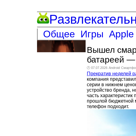
Развлекатель
Общее
Игры
Apple
Вышел смар
батареей — 
🕑 07.07.2026
Android
Смартфо
Прекратив неделей ра
компания представи
серии в нижнем цено
устройство бренда, 
часть характеристик 
прошлой бюджетной м
телефон подходит.