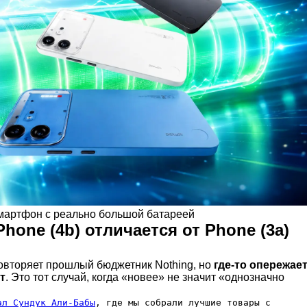
смартфон с реально большой батареей
hone (4b) отличается от Phone (3a)
овторяет прошлый бюджетник Nothing, но
где-то опережае
ет
. Это тот случай, когда «новее» не значит «однозначно
ал Сундук Али-Бабы
, где мы собрали лучшие товары с