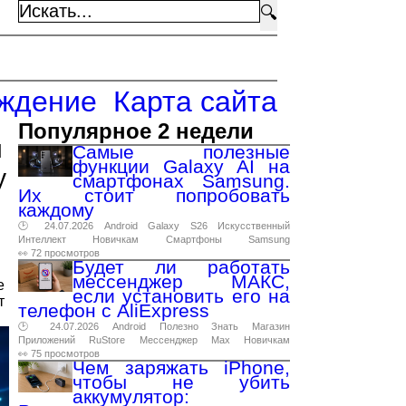
🔍
ждение
Карта сайта
Популярное 2 недели
й
Самые полезные
функции Galaxy AI на
у
смартфонах Samsung.
Их стоит попробовать
каждому
я
🕑 24.07.2026
Android
Galaxy
S26
Искусственный
Интеллект
Новичкам
Смартфоны
Samsung
👀 72 просмотров
Будет ли работать
мессенджер МАКС,
е
если установить его на
т
телефон с AliExpress
🕑 24.07.2026
Android
Полезно
Знать
Магазин
Приложений
RuStore
Мессенджер
Max
Новичкам
👀 75 просмотров
Чем заряжать iPhone,
чтобы не убить
аккумулятор: