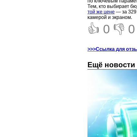
по ключевым парамет
Тем, кто выбирает б
той же цене
— за 329
камерой и экраном.
👍 0
👎 0
>>>Ссылка для отз
Ещё новости 