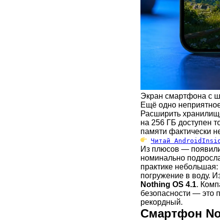
Экран смартфона с 
Ещё одно неприятно
Расширить хранилище
на 256 ГБ доступен т
памяти фактически не
Читай AndroidInsi
Из плюсов — появил
номинально подросла 
практике небольшая: 
погружение в воду. И
Nothing OS 4.1
. Комп
безопасности — это 
рекордный.
Смартфон No