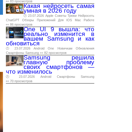
👀 83 просмотров
Какая нейросеть самая
умная в 2026 году
🕑 23.07.2026
Apple
Советы
Трюки
Нейросеть
ChatGPT
Обзоры
Приложений
Для
IOS
Mac
Работе
👀 86 просмотров
One UI 9 вышла: что
реально изменится в
вашем Samsung и как
обновиться
🕑 23.07.2026
Android
One
Новичкам
Обновления
Смартфоны
Samsung
👀 82 просмотров
Samsung решила
главную проблему
своих смартфонов —
что изменилось
🕑 23.07.2026
Android
Смартфоны
Samsung
👀 70 просмотров