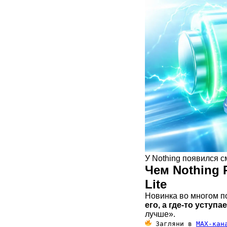
У Nothing появился 
Чем Nothing P
Lite
Новинка во многом п
его, а где-то уступа
лучше».
Загляни в
MAX-кан