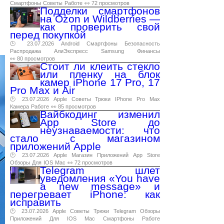
Смартфоны
Советы
Работе
👀 72 просмотров
Подделки смартфонов
на Ozon и Wildberries —
как проверить свой
перед покупкой
🕑 23.07.2026
Android
Смартфоны
Безопасность
Распродажа
АлиЭкспресс
Samsung
Финансы
👀 80 просмотров
Стоит ли клеить стекло
или пленку на блок
камер iPhone 17 Pro, 17
Pro Max и Air
🕑 23.07.2026
Apple
Советы
Трюки
IPhone
Pro
Max
Камера
Работе
👀 85 просмотров
Вайбкодинг изменил
App Store до
неузнаваемости: что
стало с магазином
приложений Apple
🕑 23.07.2026
Apple
Магазин
Приложений
App
Store
Обзоры
Для
IOS
Mac
👀 72 просмотров
Telegram шлет
уведомления «You have
a new message» и
перегревает iPhone: как
исправить
🕑 23.07.2026
Apple
Советы
Трюки
Telegram
Обзоры
Приложений
Для
IOS
Mac
Смартфоны
Работе