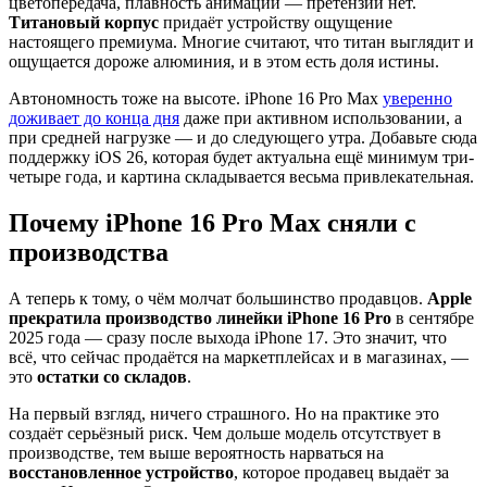
цветопередача, плавность анимаций — претензий нет.
Титановый корпус
придаёт устройству ощущение
настоящего премиума. Многие считают, что титан выглядит и
ощущается дороже алюминия, и в этом есть доля истины.
Автономность тоже на высоте. iPhone 16 Pro Max
уверенно
доживает до конца дня
даже при активном использовании, а
при средней нагрузке — и до следующего утра. Добавьте сюда
поддержку iOS 26, которая будет актуальна ещё минимум три-
четыре года, и картина складывается весьма привлекательная.
Почему iPhone 16 Pro Max сняли с
производства
А теперь к тому, о чём молчат большинство продавцов.
Apple
прекратила производство линейки iPhone 16 Pro
в сентябре
2025 года — сразу после выхода iPhone 17. Это значит, что
всё, что сейчас продаётся на маркетплейсах и в магазинах, —
это
остатки со складов
.
На первый взгляд, ничего страшного. Но на практике это
создаёт серьёзный риск. Чем дольше модель отсутствует в
производстве, тем выше вероятность нарваться на
восстановленное устройство
, которое продавец выдаёт за