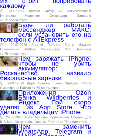
Их стоит попробовать
каждому
🕑 24.07.2026
Android
Galaxy
S26
Искусственный
Интеллект
Новичкам
Смартфоны
Samsung
👀 72 просмотров
Будет ли работать
мессенджер МАКС,
если установить его на
телефон с AliExpress
🕑 24.07.2026
Android
Полезно
Знать
Магазин
Приложений
RuStore
Мессенджер
Max
Новичкам
👀 75 просмотров
Чем заряжать iPhone,
чтобы не убить
аккумулятор:
Роскачество назвало
безопасные зарядки
🕑 24.07.2026
Apple
Советы
Трюки
Зарядка
IPhone
Смартфоны
Работе
👀 69 просмотров
Приложения Ozon
Банка, Wildberries и
Яндекс Пэй скоро
удалят из App Store. Что
делать владельцам iPhone
🕑 24.07.2026
Apple
Магазин
Приложений
Обзоры
Для
IOS
Mac
Смартфоны
Советы
Работе
👀 79 просмотров
Чем заменить
WhatsApp, Telegram и