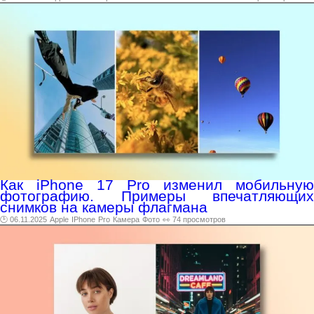
Как iPhone 17 Pro изменил мобильную
фотографию. Примеры впечатляющих
снимков на камеры флагмана
🕑 06.11.2025
Apple
IPhone
Pro
Камера
Фото
👀 74 просмотров