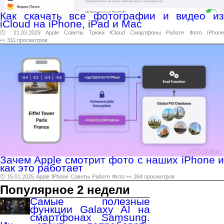
Как скачать все фотографии и видео из
iCloud на iPhone, iPad и Mac
🕑 21.03.2025
Apple
Советы
Трюки
ICloud
Смартфоны
Работе
Фото
IPhon
👀 311 просмотров
Зачем Apple смотрит фото с наших iPhone и
как это работает
🕑 15.01.2025
Apple
IPhone
Советы
Работе
Фото
👀 264 просмотров
Популярное 2 недели
Самые полезные
функции Galaxy AI на
смартфонах Samsung.