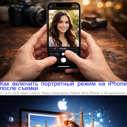
Как включить портретный режим на iPhone
после съемки
🕑 13.01.2026
Apple
Советы
Трюки
Смартфоны
Работе
Фото
IPhone
👀 84 просмотров