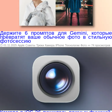
Держите 6 промптов для Gemini, которые
превратят ваше обычное фото в стильную
фотосессию
🕑 01.11.2025
Apple
Советы
Трюки
Камера
IPhone
Технологии
Фото
👀 74 просмотров