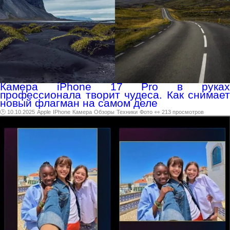
Камера iPhone 17 Pro в руках
профессионала творит чудеса. Как снимает
новый флагман на самом деле
🕑 10.10.2025
Apple
IPhone
Камера
Обзоры
Техники
Фото
👀 213 просмотров