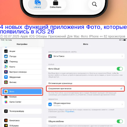
4 новых функций приложения Фото, которые
появились в iOS 26
🕑 02.07.2025
Apple
IOS
Обзоры
Приложений
Для
Mac
Фото
IPhone
👀 82 просмотров