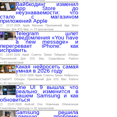
Вайбкодинг изменил
App Store до
неузнаваемости: что
стало с магазином
приложений Apple
🕑 23.07.2026
Apple
Магазин
Приложений
App
Store
Обзоры
Для
IOS
Mac
👀 73 просмотров
Telegram шлет
уведомления «You have
a new message» и
перегревает iPhone: как
исправить
🕑 23.07.2026
Apple
Советы
Трюки
Telegram
Обзоры
Приложений
Для
IOS
Mac
Смартфоны
Работе
👀 83 просмотров
Какая нейросеть самая
умная в 2026 году
🕑 23.07.2026
Apple
Советы
Трюки
Нейросеть
ChatGPT
Обзоры
Приложений
Для
IOS
Mac
Работе
👀 87 просмотров
One UI 9 вышла: что
реально изменится в
вашем Samsung и как
обновиться
🕑 23.07.2026
Android
One
Новичкам
Обновления
Смартфоны
Samsung
👀 82 просмотров
Samsung решила
главную проблему