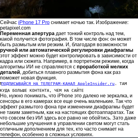
Сейчас
iPhone 17 Pro
снимает ночью так. Изображение:
petapixel.com
Переменная апертура
дает тонкий контроль над тем,
какой получится фотография. В том числе фон: он может
быть размытым или резким. И, благодаря возможности
ручной или автоматической регулировки диафрагмы
этот эффект можно будет контролировать в зависимости от
кадра или сюжета. Например, в портретном режиме, когда
алгоритмы ИИ не справляются с
проработкой мелких
деталей
, добиться плавного размытия фона как раз
поможет новая функция.
❗
ПОДПИСЫВАЙСЯ НА ТЕЛЕГРАМ-КАНАЛ AppleInsider.ru
. ТАМ
КУДА БОЛЬШЕ КОНТЕНТА, ЧЕМ НА САЙТЕ
Но, нужно понимать, что iPhone это далеко не зеркалка, и
сенсоры в его камерах все еще очень маленькие. Так что
эффект размытого фона при изменении диафрагмы будет
не таким заметным, как на настоящих фотоаппаратах. Так
что совсем без ИИ здесь все равно не обойтись. Зато даже
небольшие улучшения в управлении светом могут стать
отличным дополнением для тех, кто часто снимает на
телефон, особенно в сложных условиях.