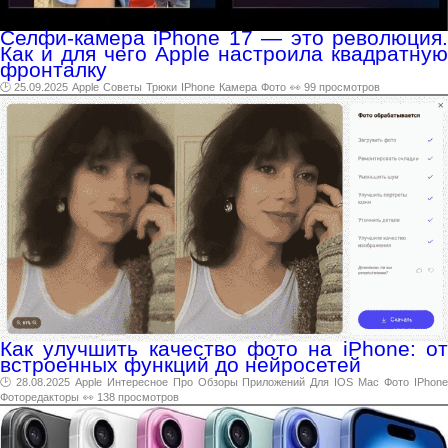
Селфи-камера iPhone 17 — это революция.
Как и для чего Apple настроила квадратную
фронталку
🕑 25.09.2025
Apple
Советы
Трюки
IPhone
Камера
Фото
👀 99 просмотров
Как улучшить качество фото на iPhone: от
встроенных функций до нейросетей
🕑 28.08.2025
Apple
Интересное
Про
Обзоры
Приложений
Для
IOS
Mac
Фото
IPhon
Фоторедакторы
👀 138 просмотров