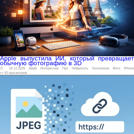
Apple выпустила ИИ, который превращает
обычную фотографию в 3D
🕑 18.12.2025
Apple
Интересное
Про
Нейросеть
Технологии
Фото
IPhone
👀 93 просмотров