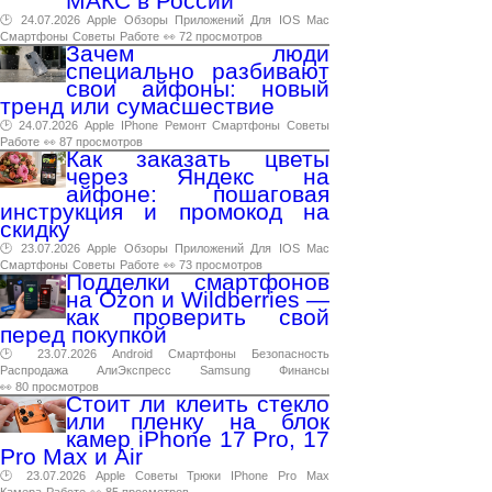
МАКС в России
🕑 24.07.2026
Apple
Обзоры
Приложений
Для
IOS
Mac
Смартфоны
Советы
Работе
👀 72 просмотров
Зачем люди
специально разбивают
свои айфоны: новый
тренд или сумасшествие
🕑 24.07.2026
Apple
IPhone
Ремонт
Смартфоны
Советы
Работе
👀 87 просмотров
Как заказать цветы
через Яндекс на
айфоне: пошаговая
инструкция и промокод на
скидку
🕑 23.07.2026
Apple
Обзоры
Приложений
Для
IOS
Mac
Смартфоны
Советы
Работе
👀 73 просмотров
Подделки смартфонов
на Ozon и Wildberries —
как проверить свой
перед покупкой
🕑 23.07.2026
Android
Смартфоны
Безопасность
Распродажа
АлиЭкспресс
Samsung
Финансы
👀 80 просмотров
Стоит ли клеить стекло
или пленку на блок
камер iPhone 17 Pro, 17
Pro Max и Air
🕑 23.07.2026
Apple
Советы
Трюки
IPhone
Pro
Max
Камера
Работе
👀 85 просмотров