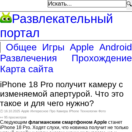
🔍
Развлекательный
портал
Общее
Игры
Apple
Android
Развлечения
Прохождение
Карта сайта
iPhone 18 Pro получит камеру с
изменяемой апертурой. Что это
такое и для чего нужно?
🕑 16.10.2025
Apple
Интересное
Про
Камера
IPhone
Технологии
Фото
👀 95 просмотров
Следующим
флагманским смартфоном Apple
станет
iPhone 18 Pro. Ходят слухи, что новинка получит не только