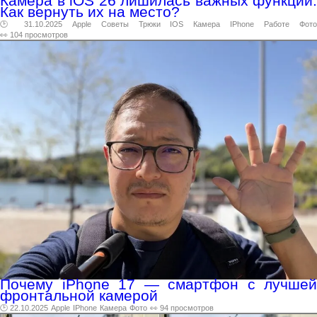
Камера в iOS 26 лишилась важных функций.
Как вернуть их на место?
🕑 31.10.2025
Apple
Советы
Трюки
IOS
Камера
IPhone
Работе
Фот
👀 104 просмотров
Почему iPhone 17 — смартфон с лучшей
фронтальной камерой
🕑 22.10.2025
Apple
IPhone
Камера
Фото
👀 94 просмотров