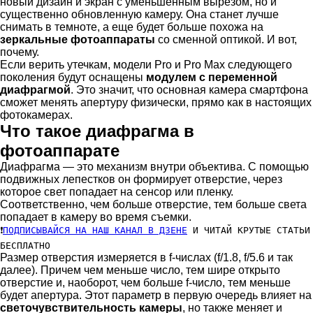
новый дизайн и экран с уменьшенным вырезом, но и
существенно обновленную камеру. Она станет лучше
снимать в темноте, а еще будет больше похожа на
зеркальные фотоаппараты
со сменной оптикой. И вот,
почему.
Если верить утечкам, модели Pro и Pro Max следующего
поколения будут оснащены
модулем с переменной
диафрагмой
. Это значит, что основная камера смартфона
сможет менять апертуру физически, прямо как в настоящих
фотокамерах.
Что такое диафрагма в
фотоаппарате
Диафрагма — это механизм внутри объектива. С помощью
подвижных лепестков он формирует отверстие, через
которое свет попадает на сенсор или пленку.
Соответственно, чем больше отверстие, тем больше света
попадает в камеру во время съемки.
❗
ПОДПИСЫВАЙСЯ НА НАШ КАНАЛ В ДЗЕНЕ
И ЧИТАЙ КРУТЫЕ СТАТЬИ
БЕСПЛАТНО
Размер отверстия измеряется в f-числах (f/1.8, f/5.6 и так
далее). Причем чем меньше число, тем шире открыто
отверстие и, наоборот, чем больше f-число, тем меньше
будет апертура. Этот параметр в первую очередь влияет на
светочувствительность камеры
, но также меняет и