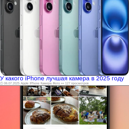
У какого iPhone лучшая камера в 2025 году
🕑 06.07.2025
Apple
IPhone
Камера
Фото
👀 127 просмотров