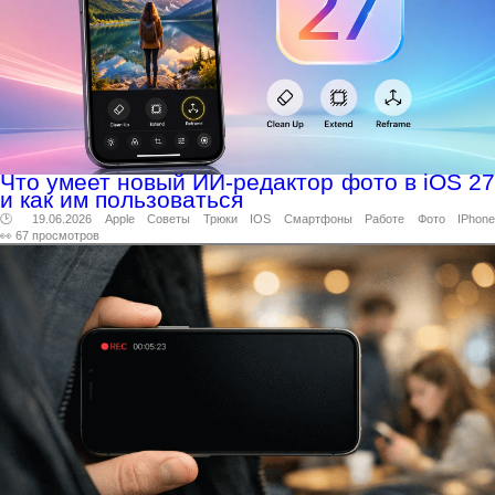
Что умеет новый ИИ-редактор фото в iOS 27
и как им пользоваться
🕑 19.06.2026
Apple
Советы
Трюки
IOS
Смартфоны
Работе
Фото
IPhone
👀 67 просмотров