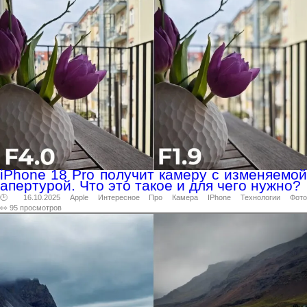
iPhone 18 Pro получит камеру с изменяемой
апертурой. Что это такое и для чего нужно?
🕑 16.10.2025
Apple
Интересное
Про
Камера
IPhone
Технологии
Фот
👀 95 просмотров