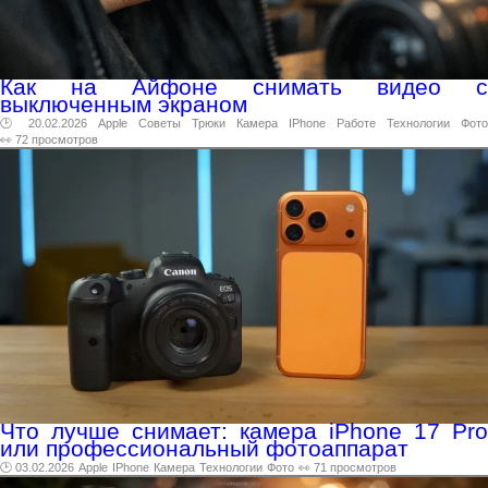
Как на Айфоне снимать видео с
выключенным экраном
🕑 20.02.2026
Apple
Советы
Трюки
Камера
IPhone
Работе
Технологии
Фото
👀 72 просмотров
Что лучше снимает: камера iPhone 17 Pro
или профессиональный фотоаппарат
🕑 03.02.2026
Apple
IPhone
Камера
Технологии
Фото
👀 71 просмотров