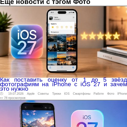
Ещё новости с тэгом Фото
Как поставить оценку от 1 до 5 звёзд
фотографиям на iPhone с iOS 27 и зачем
это нужно
🕑 19.07.2026
Apple
Советы
Трюки
IOS
Смартфоны
Работе
Фото
IPhone
👀 78 просмотров