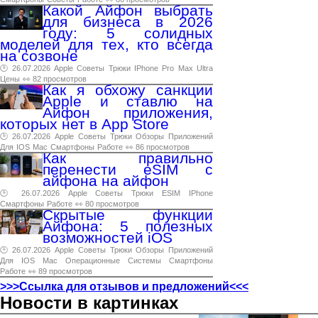
Какой Айфон выбрать
для бизнеса в 2026
году: 5 солидных
моделей для тех, кто всегда
на созвоне
🕑 26.07.2026
Apple
Советы
Трюки
IPhone
Pro
Max
Ultra
Цены
👀 82 просмотров
Как я обхожу санкции
Apple и ставлю на
Айфон приложения,
которых нет в App Store
🕑 26.07.2026
Apple
Советы
Трюки
Обзоры
Приложений
Для
IOS
Mac
Смартфоны
Работе
👀 86 просмотров
Как правильно
перенести eSIM с
айфона на айфон
🕑 26.07.2026
Apple
Советы
Трюки
ESIM
IPhone
Смартфоны
Работе
👀 80 просмотров
Скрытые функции
Айфона: 5 полезных
возможностей iOS
🕑 26.07.2026
Apple
Советы
Трюки
Обзоры
Приложений
Для
IOS
Mac
Операционные
Системы
Смартфоны
Работе
👀 89 просмотров
>>>Ссылка для отзывов и предложений<<<
Новости в картинках