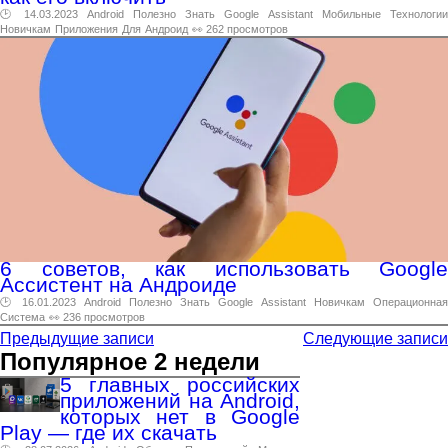
🕑 14.03.2023
Android
Полезно
Знать
Google
Assistant
Мобильные
Технологии
Новичкам
Приложения
Для
Андроид
👀 262 просмотров
6 советов, как использовать Google
Ассистент на Андроиде
🕑 16.01.2023
Android
Полезно
Знать
Google
Assistant
Новичкам
Операционная
Система
👀 236 просмотров
Предыдущие записи
Следующие записи
Популярное 2 недели
5 главных российских
приложений на Android,
которых нет в Google
Play — где их скачать