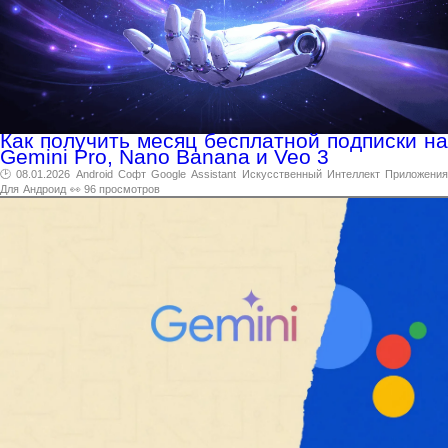
Как получить месяц бесплатной подписки на
Gemini Pro, Nano Banana и Veo 3
🕑 08.01.2026
Android
Софт
Google
Assistant
Искусственный
Интеллект
Приложени
Для
Андроид
👀 96 просмотров