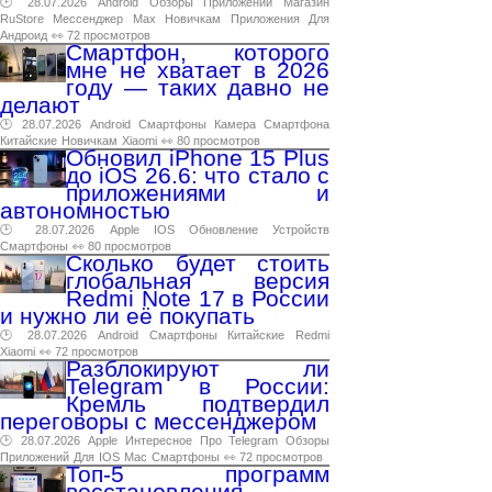
🕑 28.07.2026
Android
Обзоры
Приложений
Магазин
RuStore
Мессенджер
Max
Новичкам
Приложения
Для
Андроид
👀 72 просмотров
Смартфон, которого
мне не хватает в 2026
году — таких давно не
делают
🕑 28.07.2026
Android
Смартфоны
Камера
Смартфона
Китайские
Новичкам
Xiaomi
👀 80 просмотров
Обновил iPhone 15 Plus
до iOS 26.6: что стало с
приложениями и
автономностью
🕑 28.07.2026
Apple
IOS
Обновление
Устройств
Смартфоны
👀 80 просмотров
Сколько будет стоить
глобальная версия
Redmi Note 17 в России
и нужно ли её покупать
🕑 28.07.2026
Android
Смартфоны
Китайские
Redmi
Xiaomi
👀 72 просмотров
Разблокируют ли
Telegram в России:
Кремль подтвердил
переговоры с мессенджером
🕑 28.07.2026
Apple
Интересное
Про
Telegram
Обзоры
Приложений
Для
IOS
Mac
Смартфоны
👀 72 просмотров
Топ-5 программ
восстановления