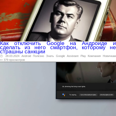
Как отключить Google на Андроиде и
сделать из него смартфон, которому не
страшны санкции
🕑 28.03.2024
Android
Полезно
Знать
Google
Assistant
Play
Компания
Новичка
👀 379 просмотров