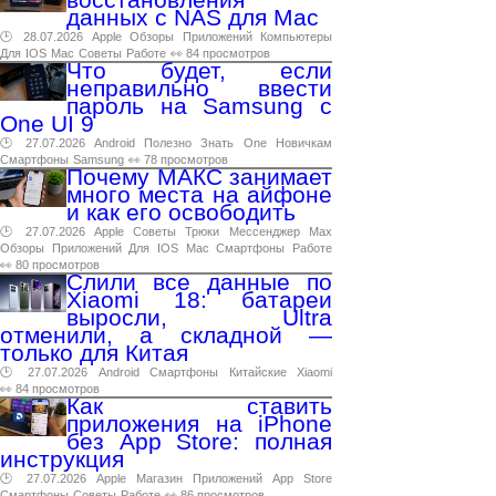
данных с NAS для Mac
🕑 28.07.2026
Apple
Обзоры
Приложений
Компьютеры
Для
IOS
Mac
Советы
Работе
👀 84 просмотров
Что будет, если
неправильно ввести
пароль на Samsung с
One UI 9
🕑 27.07.2026
Android
Полезно
Знать
One
Новичкам
Смартфоны
Samsung
👀 78 просмотров
Почему МАКС занимает
много места на айфоне
и как его освободить
🕑 27.07.2026
Apple
Советы
Трюки
Мессенджер
Max
Обзоры
Приложений
Для
IOS
Mac
Смартфоны
Работе
👀 80 просмотров
Слили все данные по
Xiaomi 18: батареи
выросли, Ultra
отменили, а складной —
только для Китая
🕑 27.07.2026
Android
Смартфоны
Китайские
Xiaomi
👀 84 просмотров
Как ставить
приложения на iPhone
без App Store: полная
инструкция
🕑 27.07.2026
Apple
Магазин
Приложений
App
Store
Смартфоны
Советы
Работе
👀 86 просмотров