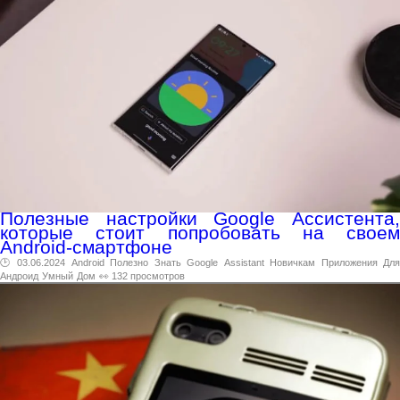
Полезные настройки Google Ассистента,
которые стоит попробовать на своем
Android-смартфоне
🕑 03.06.2024
Android
Полезно
Знать
Google
Assistant
Новичкам
Приложения
Для
Андроид
Умный
Дом
👀 132 просмотров