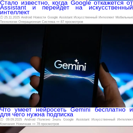
Стало известно, когда Google откажется от
Assistant и перейдет на искусственный
интеллект
🕑 25.11.2025
Android
Новости
Google
Assistant
Искусственный
Интеллект
Мобильны
Технологии
Операционная
Система
👀 87 просмотров
Что умеет нейросеть Gemini бесплатно и
для чего нужна подписка
🕑 09.09.2025
Android
Полезно
Знать
Google
Assistant
Искусственный
Интеллек
Компания
Новичкам
👀 78 просмотров