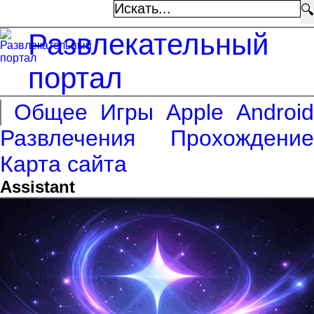
🔍
Развлекательный
портал
Общее
Игры
Apple
Android
Развлечения
Прохождение
Карта сайта
Assistant