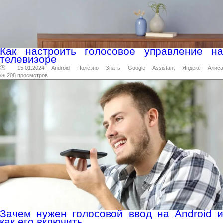
Как настроить голосовое управление на
телевизоре
🕑 15.01.2024
Android
Полезно
Знать
Google
Assistant
Яндекс
Алис
👀 208 просмотров
Зачем нужен голосовой ввод на Android и
как его включить