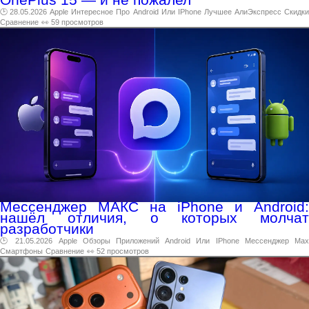
🕑 28.05.2026
Apple
Интересное
Про
Android
Или
IPhone
Лучшее
АлиЭкспресс
Скидк
Сравнение
👀 59 просмотров
Мессенджер МАКС на iPhone и Android:
нашёл отличия, о которых молчат
разработчики
🕑 21.05.2026
Apple
Обзоры
Приложений
Android
Или
IPhone
Мессенджер
Ma
Смартфоны
Сравнение
👀 52 просмотров