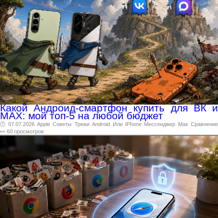
Какой Андроид-смартфон купить для ВК и
МАХ: мой топ-5 на любой бюджет
🕑 07.07.2026
Apple
Советы
Трюки
Android
Или
IPhone
Мессенджер
Max
Сравнени
👀 60 просмотров