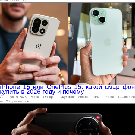
iPhone 15 или OnePlus 15: какой смартфон
купить в 2026 году и почему
🕑 05.01.2026
Apple
Обзоры
Гаджетов
Android
Или
IPhone
Сравнени
👀 126 просмотров