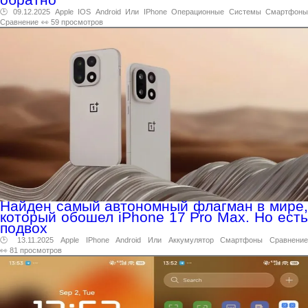
🕑 09.12.2025
Apple
IOS
Android
Или
IPhone
Операционные
Системы
Смартфоны
Сравнение
👀 59 просмотров
Найден самый автономный флагман в мире,
который обошел iPhone 17 Pro Max. Но есть
подвох
🕑 13.11.2025
Apple
IPhone
Android
Или
Аккумулятор
Смартфоны
Сравнени
👀 81 просмотров