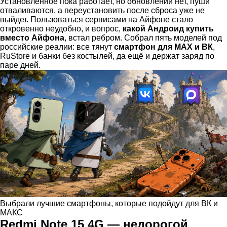
Установленное пока работает, но обновлений нет, пуши
отваливаются, а переустановить после сброса уже не
выйдет. Пользоваться сервисами на Айфоне стало
откровенно неудобно, и вопрос,
какой Андроид купить
вместо Айфона
, встал ребром. Собрал пять моделей под
российские реалии: все тянут
смартфон для МАХ и ВК
,
RuStore и банки без костылей, да ещё и держат заряд по
паре дней.
Выбрали лучшие смартфоны, которые подойдут для ВК и
МАКС
Redmi Note 15 4G — недорогой