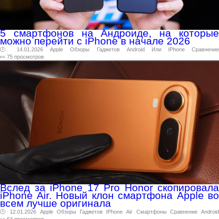
5 смартфонов на Андроиде, на которые
можно перейти с iPhone в начале 2026
🕑 14.01.2026
Apple
Обзоры
Гаджетов
Android
Или
IPhone
Сравнени
👀 75 просмотров
Вслед за iPhone 17 Pro Honor скопировала
iPhone Air. Новый клон смартфона Apple во
всем лучше оригинала
🕑 12.01.2026
Apple
Обзоры
Гаджетов
IPhone
Air
Смартфоны
Сравнение
Androi
👀 64 просмотров