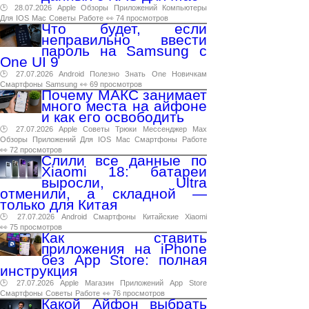
🕑 28.07.2026
Apple
Обзоры
Приложений
Компьютеры
Для
IOS
Mac
Советы
Работе
👀 74 просмотров
Что будет, если
неправильно ввести
пароль на Samsung с
One UI 9
🕑 27.07.2026
Android
Полезно
Знать
One
Новичкам
Смартфоны
Samsung
👀 69 просмотров
Почему МАКС занимает
много места на айфоне
и как его освободить
🕑 27.07.2026
Apple
Советы
Трюки
Мессенджер
Max
Обзоры
Приложений
Для
IOS
Mac
Смартфоны
Работе
👀 72 просмотров
Слили все данные по
Xiaomi 18: батареи
выросли, Ultra
отменили, а складной —
только для Китая
🕑 27.07.2026
Android
Смартфоны
Китайские
Xiaomi
👀 75 просмотров
Как ставить
приложения на iPhone
без App Store: полная
инструкция
🕑 27.07.2026
Apple
Магазин
Приложений
App
Store
Смартфоны
Советы
Работе
👀 76 просмотров
Какой Айфон выбрать