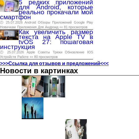
5 редких приложений
для Android, которые
реально прокачали мой
смартфон
🕑 25.07.2026
Android
Обзоры
Приложений
Google
Play
Новичкам
Приложения
Для
Андроид
👀 81 просмотров
Как увеличить размер
текста на Apple TV в
tvOS 27: пошаговая
инструкция
🕑 25.07.2026
Apple
Советы
Трюки
Обновление
IOS
Устройств
Работе
👀 80 просмотров
>>>Ссылка для отзывов и предложений<<<
Новости в картинках