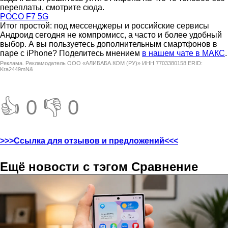
переплаты, смотрите сюда.
POCO F7 5G
Итог простой: под мессенджеры и российские сервисы
Андроид сегодня не компромисс, а часто и более удобный
выбор. А вы пользуетесь дополнительным смартфонов в
паре с iPhone? Поделитесь мнением
в нашем чате в МАКС
.
Реклама. Рекламодатель ООО «АЛИБАБА.КОМ (РУ)» ИНН 7703380158 ERID:
Kra2449mN&
👍 0
👎 0
>>>Ссылка для отзывов и предложений<<<
Ещё новости с тэгом Сравнение