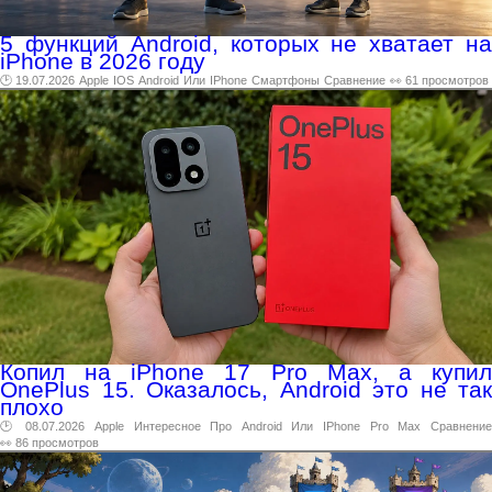
5 функций Android, которых не хватает на
iPhone в 2026 году
🕑 19.07.2026
Apple
IOS
Android
Или
IPhone
Смартфоны
Сравнение
👀 61 просмотров
Копил на iPhone 17 Pro Max, а купил
OnePlus 15. Оказалось, Android это не так
плохо
🕑 08.07.2026
Apple
Интересное
Про
Android
Или
IPhone
Pro
Max
Сравнени
👀 86 просмотров