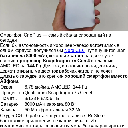
Смартфон OnePlus — самый сбалансированный на
сегодня
Если бы автономность и хорошее железо встретились в
одном корпусе, получился бы
Nord CE6
. Тут внушительная
батарея на 8000 мАч
, которой хватает на двое суток,
свежий
процессор Snapdragon 7s Gen 4
и плавный
AMOLED на
144 Гц
. Для тех, кто гоняет по видеосвязи,
держит открытыми десяток рабочих чатов и не хочет
думать о зарядке, это крепкий
хороший смартфон вместо
Айфона
.
Экран
6.78 дюйма, AMOLED, 144 Гц
Процессор
Qualcomm Snapdragon 7s Gen 4
Память
8/128 и 8/256 ГБ
Батарея
8000 мАч, зарядка 80 Вт
Камера
50 Мп, фронтальная 32 Мп
OxygenOS 16 работает шустро, ставится RuStore,
банковские приложения не капризничают. Из
компромиссов: одна основная камера без ультраширика и