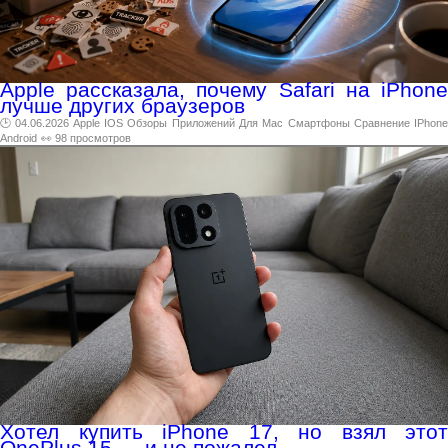
Apple рассказала, почему Safari на iPhone
лучше других браузеров
🕑 04.06.2026
Apple
IOS
Обзоры
Приложений
Для
Mac
Смартфоны
Сравнение
IPhon
Android
👀 98 просмотров
Хотел купить iPhone 17, но взял этот
OnePlus 15 — и не пожалел