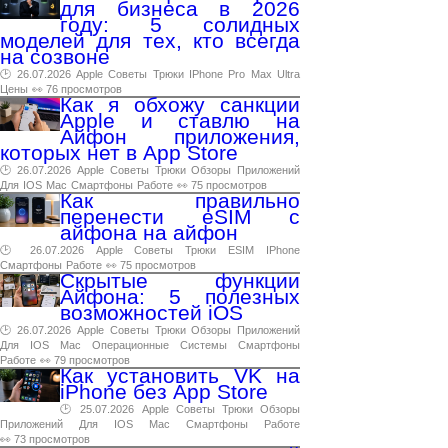
для бизнеса в 2026
году: 5 солидных
моделей для тех, кто всегда
на созвоне
🕑 26.07.2026
Apple
Советы
Трюки
IPhone
Pro
Max
Ultra
Цены
👀 76 просмотров
Как я обхожу санкции
Apple и ставлю на
Айфон приложения,
которых нет в App Store
🕑 26.07.2026
Apple
Советы
Трюки
Обзоры
Приложений
Для
IOS
Mac
Смартфоны
Работе
👀 75 просмотров
Как правильно
перенести eSIM с
айфона на айфон
🕑 26.07.2026
Apple
Советы
Трюки
ESIM
IPhone
Смартфоны
Работе
👀 75 просмотров
Скрытые функции
Айфона: 5 полезных
возможностей iOS
🕑 26.07.2026
Apple
Советы
Трюки
Обзоры
Приложений
Для
IOS
Mac
Операционные
Системы
Смартфоны
Работе
👀 79 просмотров
Как установить VK на
iPhone без App Store
🕑 25.07.2026
Apple
Советы
Трюки
Обзоры
Приложений
Для
IOS
Mac
Смартфоны
Работе
👀 73 просмотров