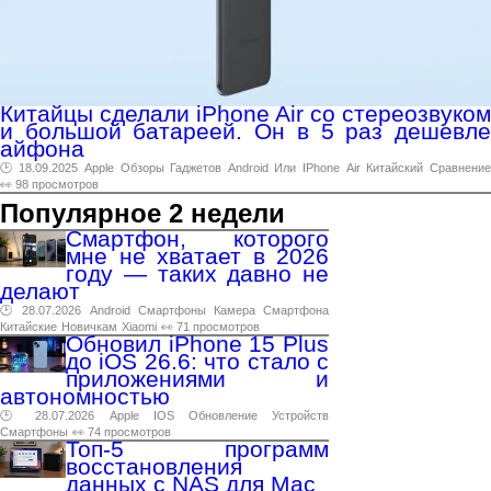
Китайцы сделали iPhone Air со стереозвуком
и большой батареей. Он в 5 раз дешевле
айфона
🕑 18.09.2025
Apple
Обзоры
Гаджетов
Android
Или
IPhone
Air
Китайский
Сравнени
👀 98 просмотров
Популярное 2 недели
Смартфон, которого
мне не хватает в 2026
году — таких давно не
делают
🕑 28.07.2026
Android
Смартфоны
Камера
Смартфона
Китайские
Новичкам
Xiaomi
👀 71 просмотров
Обновил iPhone 15 Plus
до iOS 26.6: что стало с
приложениями и
автономностью
🕑 28.07.2026
Apple
IOS
Обновление
Устройств
Смартфоны
👀 74 просмотров
Топ-5 программ
восстановления
данных с NAS для Mac