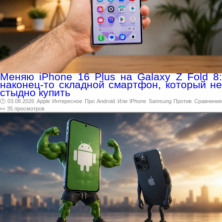
Меняю iPhone 16 Plus на Galaxy Z Fold 8:
наконец-то складной смартфон, который не
стыдно купить
🕑 03.08.2026
Apple
Интересное
Про
Android
Или
IPhone
Samsung
Против
Сравнени
👀 35 просмотров