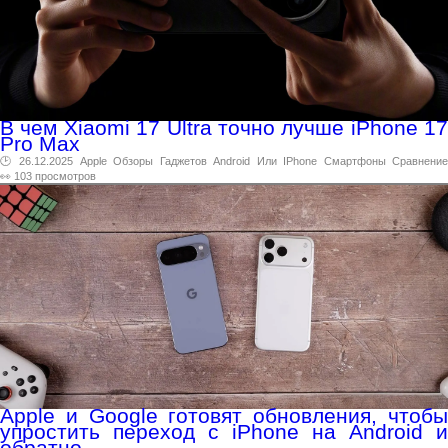
В чем Xiaomi 17 Ultra точно лучше iPhone 17
Pro Max
🕑 26.12.2025
Apple
Обзоры
Гаджетов
Android
Или
IPhone
Смартфоны
Сравнение
👀 103 просмотров
Apple и Google готовят обновления, чтобы
упростить переход с iPhone на Android и
обратно