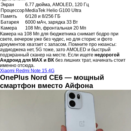
Экран
6.77 дюйма, AMOLED, 120 Гц
Процессор
MediaTek Helio G100 Ultra
Память
6/128 и 8/256 ГБ
Батарея
6000 мАч, зарядка 33 Вт
Камера
108 Мп, фронтальная 20 Мп
Камера на 108 Мп для бюджетника снимает бодро при
свете, вечером уже без чудес, но для сторис и фото
документов хватает с запасом. Помните про нюансы:
аудиоджека нет, 5G тоже, зато AMOLED и быстрый
подэкранный сканер на месте. Если ищете
недорогой
Андроид для МАХ и ВК
без лишних трат, начинать стоит
именно отсюда.
Xiaomi Redmi Note 15 4G
OnePlus Nord CE6 — мощный
смартфон вместо Айфона