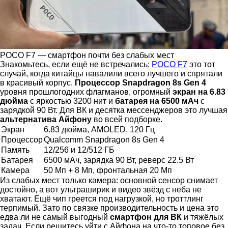
POCO F7 — смартфон почти без слабых мест
Знакомьтесь, если ещё не встречались:
POCO F7
это тот
случай, когда китайцы навалили всего лучшего и спрятали
в красивый корпус.
Процессор Snapdragon 8s Gen 4
уровня прошлогодних флагманов, огромный
экран на 6.83
дюйма
с яркостью 3200 нит и
батарея на 6500 мАч
с
зарядкой 90 Вт. Для ВК и десятка мессенджеров это лучшая
альтернатива Айфону
во всей подборке.
Экран
6.83 дюйма, AMOLED, 120 Гц
Процессор
Qualcomm Snapdragon 8s Gen 4
Память
12/256 и 12/512 ГБ
Батарея
6500 мАч, зарядка 90 Вт, реверс 22.5 Вт
Камера
50 Мп + 8 Мп, фронтальная 20 Мп
Из слабых мест только камера: основной сенсор снимает
достойно, а вот ультраширик и видео звёзд с неба не
хватают. Ещё чип греется под нагрузкой, но троттлинг
терпимый. Зато по связке производительность и цена это
едва ли не самый выгодный
смартфон для ВК
и тяжёлых
задач. Если решитесь уйти с Айфона на что-то топовое без