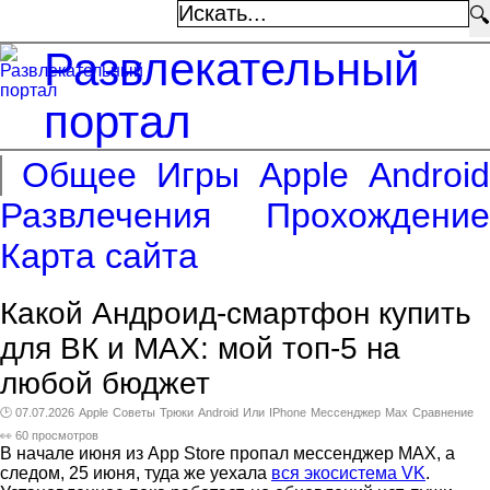
🔍
Развлекательный
портал
Общее
Игры
Apple
Android
Развлечения
Прохождение
Карта сайта
Какой Андроид-смартфон купить
для ВК и МАХ: мой топ-5 на
любой бюджет
🕑 07.07.2026
Apple
Советы
Трюки
Android
Или
IPhone
Мессенджер
Max
Сравнение
👀 60 просмотров
В начале июня из App Store пропал мессенджер MAX, а
следом, 25 июня, туда же уехала
вся экосистема VK
.