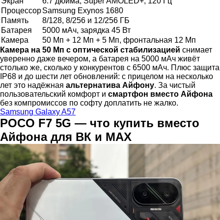
Экран
6.7 дюйма, Super AMOLED+, 120 Гц
Процессор
Samsung Exynos 1680
Память
8/128, 8/256 и 12/256 ГБ
Батарея
5000 мАч, зарядка 45 Вт
Камера
50 Мп + 12 Мп + 5 Мп, фронтальная 12 Мп
Камера на 50 Мп с оптической стабилизацией
снимает
уверенно даже вечером, а батарея на 5000 мАч живёт
столько же, сколько у конкурентов с 6500 мАч. Плюс защита
IP68 и до шести лет обновлений: с прицелом на несколько
лет это надёжная
альтернатива Айфону
. За чистый
пользовательский комфорт и
смартфон вместо Айфона
без компромиссов по софту доплатить не жалко.
Samsung Galaxy A57
POCO F7 5G — что купить вместо
Айфона для ВК и МАХ