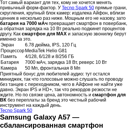
Тот самый вариант для тех, кому не хочется менять
привычный форм-фактор. У
Tecno Spark 50
прямые грани,
скругления, крупный блок камер: издалека Айфон, вблизи
ценник в несколько раз ниже. Мощным его не назову, зато
батарея на 7000 мАч
превращает смартфон в повербанк,
а обратная зарядка на 10 Вт реально подкинет процентов
другу. Как
смартфон для МАХ
и запасную звонилку берут
именно за это.
Экран
6.78 дюйма, IPS, 120 Гц
Процессор
MediaTek Helio G81
Память
4/128, 6/128 и 8/256 ГБ
Батарея
7000 мАч, зарядка 18 Вт, реверс 10 Вт
Камера
50 Мп, фронтальная 8 Мп
Приятный бонус для любителей аудио: тут остался
миниджек, так что голосовые можно слушать по проводу
без танцев с переходником, чего в Айфоне не найти уже
давно. Экран IPS и HD+, так что рекордов резкости не
ждите. Но по связке цена, автономность и
смартфон для
ВК
без переплаты за бренд это честный рабочий
инструмент на каждый день.
Tecno Spark 50
Samsung Galaxy A57 —
сбалансированная смартфон