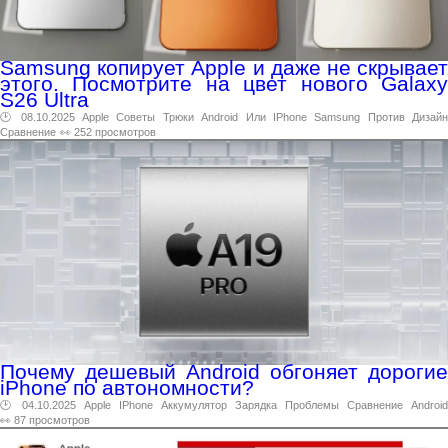
Samsung копирует Apple и даже не скрывает
этого. Посмотрите на цвет нового Galaxy
S26 Ultra
🕑 08.10.2025
Apple
Советы
Трюки
Android
Или
IPhone
Samsung
Против
Дизай
Сравнение
👀 252 просмотров
Почему дешевый Android обгоняет дорогие
iPhone по автономности?
🕑 04.10.2025
Apple
IPhone
Аккумулятор
Зарядка
Проблемы
Сравнение
Android
👀 87 просмотров