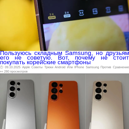
Пользуюсь складным Samsung, но друзьям
его не советую. Вот, почему не стоит
покупать корейские смартфоны
🕑 09.10.2025
Apple
Советы
Трюки
Android
Или
IPhone
Samsung
Против
Сравнени
👀 280 просмотров