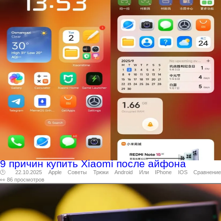
9 причин купить Xiaomi после айфона
🕑 22.10.2025
Apple
Советы
Трюки
Android
Или
IPhone
IOS
Сравнение
👀 86 просмотров