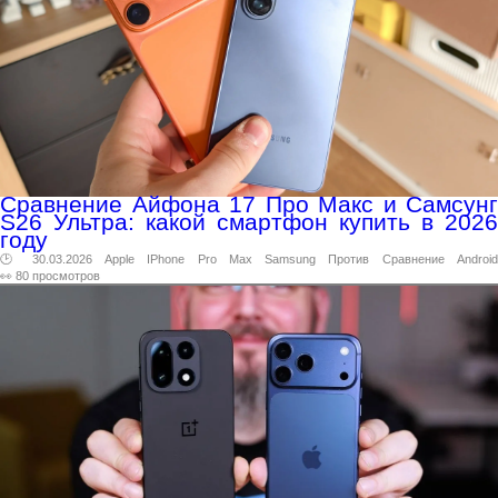
Сравнение Айфона 17 Про Макс и Самсунг
S26 Ультра: какой смартфон купить в 2026
году
🕑 30.03.2026
Apple
IPhone
Pro
Max
Samsung
Против
Сравнение
Androi
👀 80 просмотров