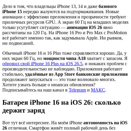
Дело в том, что владельцы iPhone 13, 14 и даже
базового
iPhone 15
нередко жалуются на подтормаживания. Новые
анимации с эффектами преломления и прозрачности требуют
приличных ресурсов GPU. А экран 60 Гц на младших моделях
только усугубляет ситуацию —
анимации iOS 26
явно
рассчитаны на 120 Гц. На iPhone 16 Pro и Pro Max с ProMotion
всё работает именно так, как задумывала Apple. Ни рывков,
ни подвисаний.
Обычный iPhone 16 и 16 Plus тоже справляются хорошо. Да, у
них экран 60 Гц, но
мощности чипа A18
хватает с запасом. Я
обновил свой iPhone 16 Plus на iOS 26.5
, и никаких проблем с
производительностью не наблюдаю. Приложения работают
стабильно,
удалённые из App Store банковские приложения
продолжают запускаться — это тоже волновало многих.
Хотите узнать больше о нюансах обновления?
Подписывайтесь на наш канал в
Telegram
и
МАКС
.
Батарея iPhone 16 на iOS 26: сколько
держит заряд
Вот тут всё интереснее. На моём iPhone
автономность на iOS
26
отличная. Смартфон живёт полный рабочий день без