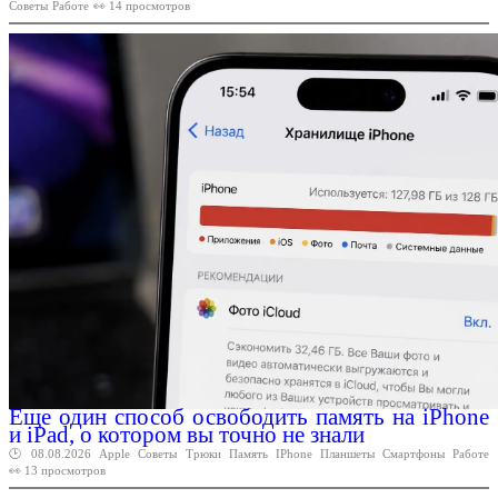
Советы
Работе
👀 14 просмотров
Еще один способ освободить память на iPhone
и iPad, о котором вы точно не знали
🕑 08.08.2026
Apple
Советы
Трюки
Память
IPhone
Планшеты
Смартфоны
Работе
👀 13 просмотров