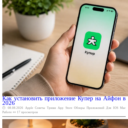
Как установить приложение Купер на Айфон в
2026
🕑 08.08.2026
Apple
Советы
Трюки
App
Store
Обзоры
Приложений
Для
IOS
Mac
Работе
👀 17 просмотров