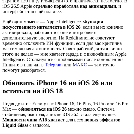
экраном 120 Гц (у Pro-версий) это практически незаметно. В
iOS 26.5 Apple
отдельно поработала над анимациями
, и
интерфейс стал ещё плавнее.
Ещё один момент — Apple Intelligence.
Функции
искусственного интеллекта в iOS 26
, если вы их конечно
активировали, работают в фоне и потребляют
дополнительную энергию. На Reddit многие советуют
временно отключить ИИ-функции, если для вас критична
максимальная автономность. Совет рабочий, хотя я лично
этого не делаю — мне хватает заряда и с включённым Apple
Intelligence. Столкнулись с проблемами после обновления?
Пишите в наш чат в
Telegram
или
МАКС
— там точно
помогут разобраться.
Обновить iPhone 16 на iOS 26 или
остаться на iOS 18
Подведу итог. Если у вас iPhone 16, 16 Plus, 16 Pro или 16 Pro
Max —
обновляться на iOS 26
можно смело. Система
стабильная, быстрая, а после iOS 26.5 стала ещё лучше.
Мощности чипа A18 хватает
для всех
новых эффектов
Liquid Glass
с запасом.