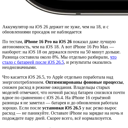
Аккумулятор на iOS 26 держит не хуже, чем на 18, и с
обновлениями просадок не наблюдается
По тестам,
iPhone 16 Pro на iOS 26
показал даже лучшую
автономность, чем на iOS 18. А вот iPhone 16 Pro Max —
наоборот: на iOS 18 он держался почти на 50 минут дольше.
Разница составила около 8%. Мы отдельно разбирали,
что
стало с батареей после iOS 26.5
, и результаты оказались
неоднозначными.
Что касается iOS 26.5, то Apple отдельно поработала над
энергопотреблением.
Оптимизированы фоновые процессы
,
снижен расход в режиме ожидания. Владельцы старых
моделей отмечают, что ночной расход батареи снизился почти
вдвое по сравнению с iOS 26.4. На iPhone 16 серьёзной
разницы я не заметил — батарея и до обновления работала
хорошо. Если после
установки iOS 26.5
у вас резко вырос
расход — не паникуйте. Оставьте iPhone на зарядке на ночь и
подождите пару дней. Скорее всего, всё нормализуется.