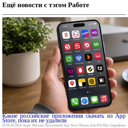
Ещё новости с тэгом Работе
Какие российские приложения скачать из App
Store, пока их не удалили
🕑 08.08.2026
Apple
Магазин
Приложений
App
Store
Обзоры
Для
IOS
Mac
Смартфоны