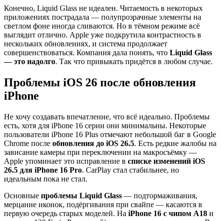
Конечно, Liquid Glass не идеален. Читаемость в некоторых
приложениях пострадала — полупрозрачные элементы на
светлом фоне иногда сливаются. Но в тёмном режиме всё
выглядит отлично. Apple уже подкрутила контрастность в
нескольких обновлениях, и система продолжает
совершенствоваться. Компания дала понять, что
Liquid Glass
— это надолго
. Так что привыкать придётся в любом случае.
Проблемы iOS 26 после обновления
iPhone
Не хочу создавать впечатление, что всё идеально. Проблемы
есть, хотя для iPhone 16 серии они минимальны. Некоторые
пользователи iPhone 16 Plus отмечают небольшой баг в Google
Chrome после
обновления до iOS 26.5
. Есть редкие жалобы на
зависание камеры при переключении на макросъёмку —
Apple упоминает это исправление в
списке изменений iOS
26.5 для iPhone 16 Pro
. CarPlay стал стабильнее, но
идеальным пока не стал.
Основные
проблемы Liquid Glass
— подтормаживания,
мерцание иконок, подёргивания при свайпе — касаются в
первую очередь старых моделей. На
iPhone 16 с чипом A18
и