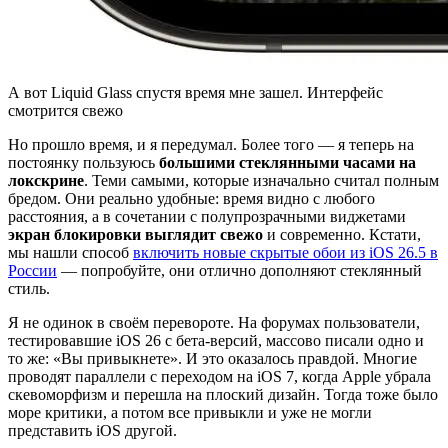
А вот Liquid Glass спустя время мне зашел. Интерфейс
смотрится свежо
Но прошло время, и я передумал. Более того — я теперь на
постоянку пользуюсь
большими стеклянными часами на
локскрине
. Теми самыми, которые изначально считал полным
бредом. Они реально удобные: время видно с любого
расстояния, а в сочетании с полупрозрачными виджетами
экран блокировки выглядит свежо
и современно. Кстати,
мы нашли способ
включить новые скрытые обои из iOS 26.5 в
России
— попробуйте, они отлично дополняют стеклянный
стиль.
Я не одинок в своём перевороте. На форумах пользователи,
тестировавшие iOS 26 с бета-версий, массово писали одно и
то же: «Вы привыкнете». И это оказалось правдой. Многие
проводят параллели с переходом на iOS 7, когда Apple убрала
скевоморфизм и перешла на плоский дизайн. Тогда тоже было
море критики, а потом все привыкли и уже не могли
представить iOS другой.